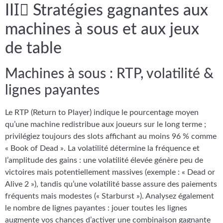
III️⃣ Stratégies gagnantes aux
machines à sous et aux jeux
de table
Machines à sous : RTP, volatilité &
lignes payantes
Le RTP (Return to Player) indique le pourcentage moyen
qu’une machine redistribue aux joueurs sur le long terme ;
privilégiez toujours des slots affichant au moins 96 % comme
« Book of Dead ». La volatilité détermine la fréquence et
l’amplitude des gains : une volatilité élevée génère peu de
victoires mais potentiellement massives (exemple : « Dead or
Alive 2 »), tandis qu’une volatilité basse assure des paiements
fréquents mais modestes (« Starburst »). Analysez également
le nombre de lignes payantes : jouer toutes les lignes
augmente vos chances d’activer une combinaison gagnante