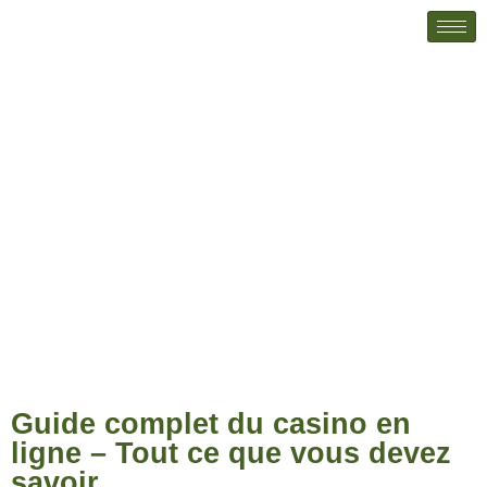
Guide complet du casino en ligne –
Tout ce que vous devez savoir
Guide complet du casino en
ligne – Tout ce que vous devez
savoir