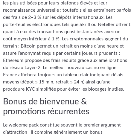
les plus utilisées pour leurs plafonds élevés et leur
reconnaissance universelle ; toutefois elles entraînent parfois
des frais de 2–3 % sur les dépôts internationaux. Les
porte‑feuilles électroniques tels que Skrill ou Neteller offrent
quant à eux des transactions quasi instantanées avec un
coût moyen inférieur à 1 %. Les cryptomonnaies gagnent du
terrain : Bitcoin permet un retrait en moins d’une heure et
assure l’anonymat requis par certains joueurs prudents ;
Ethereum propose des frais réduits grâce aux améliorations
du réseau Layer‑2. Le meilleur nouveau casino en ligne
France affichera toujours un tableau clair indiquant délais
moyens (dépot ≤ 15 min, retrait ≤ 24 h) ainsi qu’une
procédure KYC simplifiée pour éviter les blocages inutiles.
Bonus de bienvenue &
promotions récurrentes
Le welcome pack constitue souvent le premier argument
d’attraction : il combine généralement un bonus