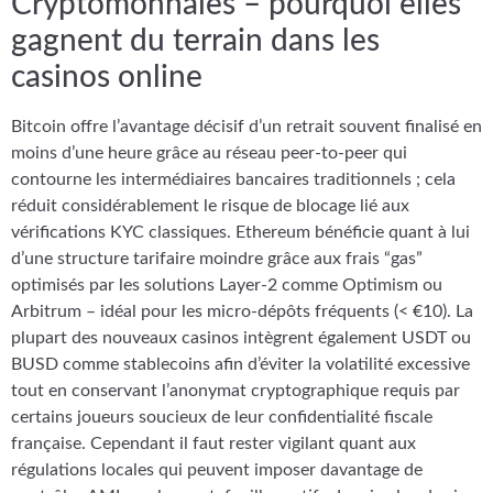
Cryptomonnaies – pourquoi elles
gagnent du terrain dans les
casinos online
Bitcoin offre l’avantage décisif d’un retrait souvent finalisé en
moins d’une heure grâce au réseau peer‑to‑peer qui
contourne les intermédiaires bancaires traditionnels ; cela
réduit considérablement le risque de blocage lié aux
vérifications KYC classiques. Ethereum bénéficie quant à lui
d’une structure tarifaire moindre grâce aux frais “gas”
optimisés par les solutions Layer‑2 comme Optimism ou
Arbitrum – idéal pour les micro‑dépôts fréquents (< €10). La
plupart des nouveaux casinos intègrent également USDT ou
BUSD comme stablecoins afin d’éviter la volatilité excessive
tout en conservant l’anonymat cryptographique requis par
certains joueurs soucieux de leur confidentialité fiscale
française. Cependant il faut rester vigilant quant aux
régulations locales qui peuvent imposer davantage de