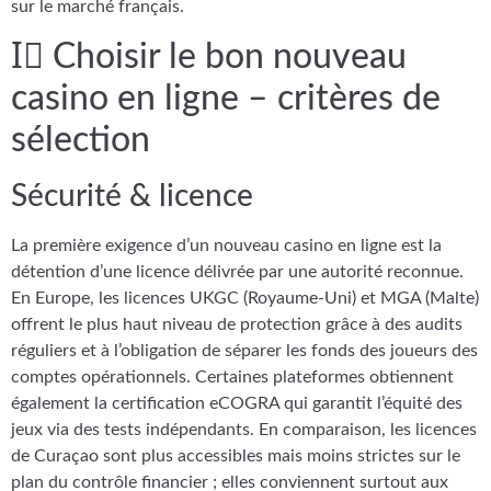
sur le marché français.
I️⃣ Choisir le bon nouveau
casino en ligne – critères de
sélection
Sécurité & licence
La première exigence d’un nouveau casino en ligne est la
détention d’une licence délivrée par une autorité reconnue.
En Europe, les licences UKGC (Royaume‑Uni) et MGA (Malte)
offrent le plus haut niveau de protection grâce à des audits
réguliers et à l’obligation de séparer les fonds des joueurs des
comptes opérationnels. Certaines plateformes obtiennent
également la certification eCOGRA qui garantit l’équité des
jeux via des tests indépendants. En comparaison, les licences
de Curaçao sont plus accessibles mais moins strictes sur le
plan du contrôle financier ; elles conviennent surtout aux