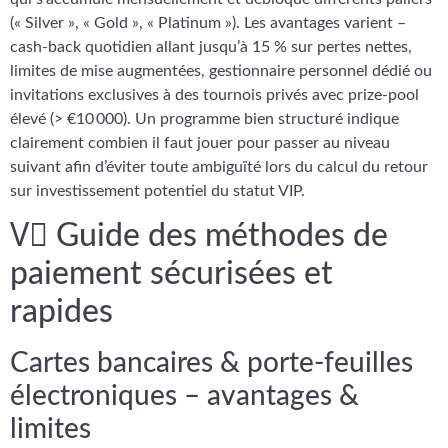
(« Silver », « Gold », « Platinum »). Les avantages varient –
cash‑back quotidien allant jusqu’à 15 % sur pertes nettes,
limites de mise augmentées, gestionnaire personnel dédié ou
invitations exclusives à des tournois privés avec prize‑pool
élevé (> €10 000). Un programme bien structuré indique
clairement combien il faut jouer pour passer au niveau
suivant afin d’éviter toute ambiguïté lors du calcul du retour
sur investissement potentiel du statut VIP.
V️⃣ Guide des méthodes de
paiement sécurisées et
rapides
Cartes bancaires & porte‑feuilles
électroniques – avantages &
limites