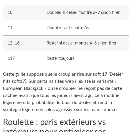
10
Doubler si dealer montre 2–9 sinon tirer
11
Doubler sauf contre As
12–16
Rester si dealer montre 4–6 sinon tirer
≥17
Rester toujours
Cette grille suppose que le croupier tire sur soft 17 (Dealer
hits soft17). Sur certains sites web il existe la variante «
European Blackjack » où le croupier ne reçoit pas de carte
cachée avant que tous les joueurs aient agi ; cela modifie
légèrement la probabilité du bust du dealer et rend la
stratégie légèrement plus agressive sur les mains douces.
Roulette : paris extérieurs vs
intérieurs pour optimiser ses