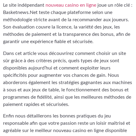
Le site indépendant
nouveau casino en ligne
joue un rôle clé :
Basketnews.Net teste chaque plateforme selon une
méthodologie stricte avant de la recommander aux joueurs.
Son évaluation couvre la licence, la variété des jeux, les
méthodes de paiement et la transparence des bonus, afin de
garantir une expérience fiable et sécurisée.
Dans cet article vous découvrirez comment choisir un site
sûr grâce à des critères précis, quels types de jeux sont
disponibles aujourd’hui et comment exploiter leurs
spécificités pour augmenter vos chances de gain. Nous
aborderons également les stratégies gagnantes aux machines
à sous et aux jeux de table, le fonctionnement des bonus et
programmes de fidélité, ainsi que les meilleures méthodes de
paiement rapides et sécurisées.
Enfin nous détaillerons les bonnes pratiques du jeu
responsable afin que votre passion reste un loisir maîtrisé et
agréable sur le meilleur nouveau casino en ligne disponible