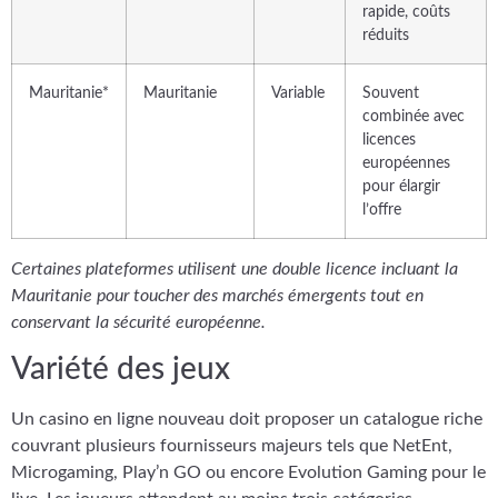
rapide, coûts
réduits
Mauritanie*
Mauritanie
Variable
Souvent
combinée avec
licences
européennes
pour élargir
l’offre
Certaines plateformes utilisent une double licence incluant la
Mauritanie pour toucher des marchés émergents tout en
conservant la sécurité européenne.
Variété des jeux
Un casino en ligne nouveau doit proposer un catalogue riche
couvrant plusieurs fournisseurs majeurs tels que NetEnt,
Microgaming, Play’n GO ou encore Evolution Gaming pour le