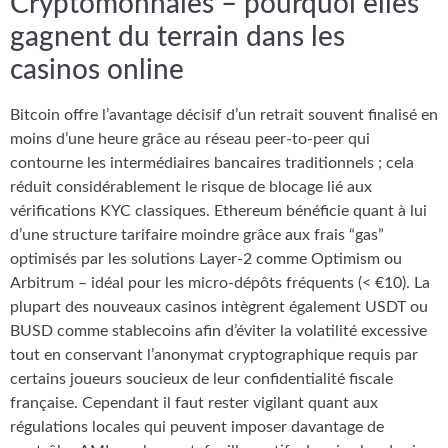
Cryptomonnaies – pourquoi elles
gagnent du terrain dans les
casinos online
Bitcoin offre l’avantage décisif d’un retrait souvent finalisé en
moins d’une heure grâce au réseau peer‑to‑peer qui
contourne les intermédiaires bancaires traditionnels ; cela
réduit considérablement le risque de blocage lié aux
vérifications KYC classiques. Ethereum bénéficie quant à lui
d’une structure tarifaire moindre grâce aux frais “gas”
optimisés par les solutions Layer‑2 comme Optimism ou
Arbitrum – idéal pour les micro‑dépôts fréquents (< €10). La
plupart des nouveaux casinos intègrent également USDT ou
BUSD comme stablecoins afin d’éviter la volatilité excessive
tout en conservant l’anonymat cryptographique requis par
certains joueurs soucieux de leur confidentialité fiscale
française. Cependant il faut rester vigilant quant aux
régulations locales qui peuvent imposer davantage de