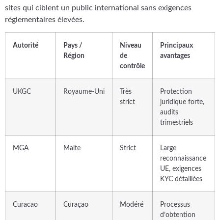
sites qui ciblent un public international sans exigences
réglementaires élevées.
Autorité
Pays /
Niveau
Principaux
Région
de
avantages
contrôle
UKGC
Royaume‑Uni
Très
Protection
strict
juridique forte,
audits
trimestriels
MGA
Malte
Strict
Large
reconnaissance
UE, exigences
KYC détaillées
Curacao
Curaçao
Modéré
Processus
d’obtention