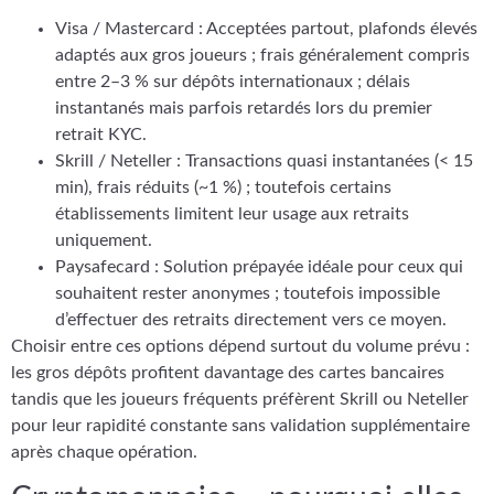
Visa / Mastercard : Acceptées partout, plafonds élevés
adaptés aux gros joueurs ; frais généralement compris
entre 2–3 % sur dépôts internationaux ; délais
instantanés mais parfois retardés lors du premier
retrait KYC.
Skrill / Neteller : Transactions quasi instantanées (< 15
min), frais réduits (~1 %) ; toutefois certains
établissements limitent leur usage aux retraits
uniquement.
Paysafecard : Solution prépayée idéale pour ceux qui
souhaitent rester anonymes ; toutefois impossible
d’effectuer des retraits directement vers ce moyen.
Choisir entre ces options dépend surtout du volume prévu :
les gros dépôts profitent davantage des cartes bancaires
tandis que les joueurs fréquents préfèrent Skrill ou Neteller
pour leur rapidité constante sans validation supplémentaire
après chaque opération.