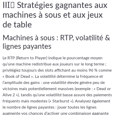
III️⃣ Stratégies gagnantes aux
machines à sous et aux jeux
de table
Machines à sous : RTP, volatilité &
lignes payantes
Le RTP (Return to Player) indique le pourcentage moyen
qu’une machine redistribue aux joueurs sur le long terme ;
privilégiez toujours des slots affichant au moins 96 % comme
« Book of Dead ». La volatilité détermine la fréquence et
l’amplitude des gains : une volatilité élevée génère peu de
victoires mais potentiellement massives (exemple : « Dead or
Alive 2 »), tandis qu’une volatilité basse assure des paiements
fréquents mais modestes (« Starburst »). Analysez également
le nombre de lignes payantes : jouer toutes les lignes
augmente vos chances d’activer une combinaison gagnante