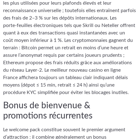
les plus utilisées pour leurs plafonds élevés et leur
reconnaissance universelle ; toutefois elles entraînent parfois
des frais de 2–3 % sur les dépôts internationaux. Les
porte‑feuilles électroniques tels que Skrill ou Neteller offrent
quant à eux des transactions quasi instantanées avec un
coût moyen inférieur à 1 %. Les cryptomonnaies gagnent du
terrain : Bitcoin permet un retrait en moins d’une heure et
assure l’anonymat requis par certains joueurs prudents ;
Ethereum propose des frais réduits grâce aux améliorations
du réseau Layer‑2. Le meilleur nouveau casino en ligne
France affichera toujours un tableau clair indiquant délais
moyens (dépot ≤ 15 min, retrait ≤ 24 h) ainsi qu’une
procédure KYC simplifiée pour éviter les blocages inutiles.
Bonus de bienvenue &
promotions récurrentes
Le welcome pack constitue souvent le premier argument
d’attraction : il combine généralement un bonus