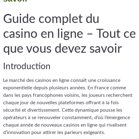
Guide complet du
casino en ligne – Tout ce
que vous devez savoir
Introduction
Le marché des casinos en ligne connaît une croissance
exponentielle depuis plusieurs années. En France comme
dans les pays francophones voisins, les joueurs recherchent
chaque jour de nouvelles plateformes offrant à la fois
sécurité et divertissement. Cette dynamique pousse les
opérateurs à se renouveler constamment, d’où l’émergence
chaque année de nouveaux casinos en ligne qui rivalisent
d’innovation pour attirer les parieurs exigeants.