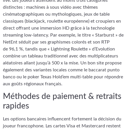
live. Les joueurs attendent au moins trois catégories
distinctes : machines à sous vidéo avec thèmes
cinématographiques ou mythologiques, jeux de table
classiques (blackjack, roulette européenne) et croupiers en
direct offrant une immersion HD grâce à la technologie
streaming low‑latency. Par exemple, le titre « Starburst » de
NetEnt séduit par ses graphismes colorés et son RTP
de 96,1 %, tandis que « Lightning Roulette » d’Evolution
combine un tableau traditionnel avec des multiplicateurs
aléatoires allant jusqu’à 500 x la mise. Un bon site propose
également des variantes locales comme le baccarat punto
banco ou le poker Texas Hold’em multi‑table pour répondre
aux goûts régionaux français.
Méthodes de paiement & retraits
rapides
Les options bancaires influencent fortement la décision du
joueur francophone. Les cartes Visa et Mastercard restent