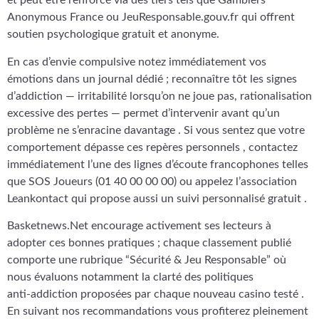
et peut être renforcé via des tiers tels que Gamblers
Anonymous France ou JeuResponsable.gouv.fr qui offrent
soutien psychologique gratuit et anonyme.
En cas d’envie compulsive notez immédiatement vos
émotions dans un journal dédié ; reconnaître tôt les signes
d’addiction — irritabilité lorsqu’on ne joue pas, rationalisation
excessive des pertes — permet d’intervenir avant qu’un
problème ne s’enracine davantage . Si vous sentez que votre
comportement dépasse ces repères personnels , contactez
immédiatement l’une des lignes d’écoute francophones telles
que SOS Joueurs (01 40 00 00 00) ou appelez l’association
Leankontact qui propose aussi un suivi personnalisé gratuit .
Basketnews.Net encourage activement ses lecteurs à
adopter ces bonnes pratiques ; chaque classement publié
comporte une rubrique “Sécurité & Jeu Responsable” où
nous évaluons notamment la clarté des politiques
anti‑addiction proposées par chaque nouveau casino testé .
En suivant nos recommandations vous profiterez pleinement