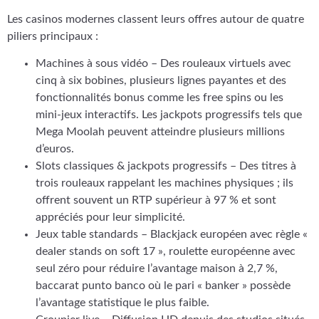
Les casinos modernes classent leurs offres autour de quatre
piliers principaux :
Machines à sous vidéo – Des rouleaux virtuels avec
cinq à six bobines, plusieurs lignes payantes et des
fonctionnalités bonus comme les free spins ou les
mini‑jeux interactifs. Les jackpots progressifs tels que
Mega Moolah peuvent atteindre plusieurs millions
d’euros.
Slots classiques & jackpots progressifs – Des titres à
trois rouleaux rappelant les machines physiques ; ils
offrent souvent un RTP supérieur à 97 % et sont
appréciés pour leur simplicité.
Jeux table standards – Blackjack européen avec règle «
dealer stands on soft 17 », roulette européenne avec
seul zéro pour réduire l’avantage maison à 2,7 %,
baccarat punto banco où le pari « banker » possède
l’avantage statistique le plus faible.