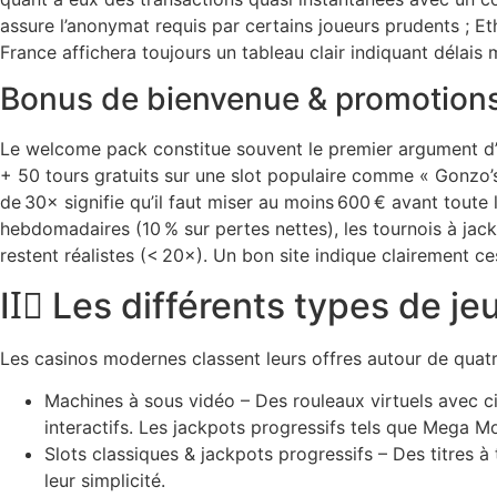
assure l’anonymat requis par certains joueurs prudents ; E
France affichera toujours un tableau clair indiquant délais 
Bonus de bienvenue & promotions
Le welcome pack constitue souvent le premier argument d’a
+ 50 tours gratuits sur une slot populaire comme « Gonzo’s
de 30× signifie qu’il faut miser au moins 600 € avant toute 
hebdomadaires (10 % sur pertes nettes), les tournois à jack
restent réalistes (< 20×). Un bon site indique clairement c
II️⃣ Les différents types de j
Les casinos modernes classent leurs offres autour de quatre
Machines à sous vidéo – Des rouleaux virtuels avec ci
interactifs. Les jackpots progressifs tels que Mega Mo
Slots classiques & jackpots progressifs – Des titres à
leur simplicité.