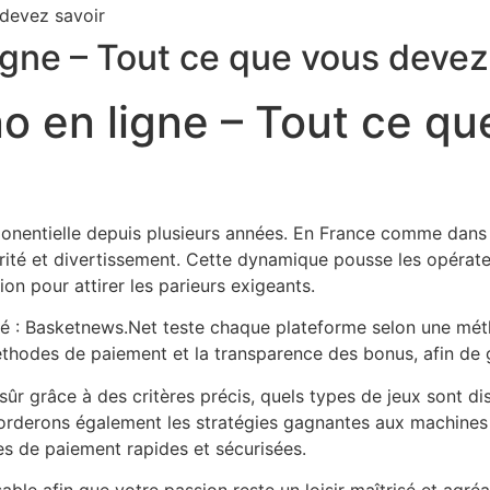
 devez savoir
igne – Tout ce que vous devez
o en ligne – Tout ce qu
onentielle depuis plusieurs années. En France comme dans 
curité et divertissement. Cette dynamique pousse les opéra
on pour attirer les parieurs exigeants.
lé : Basketnews.Net teste chaque plateforme selon une mét
méthodes de paiement et la transparence des bonus, afin de g
ûr grâce à des critères précis, quels types de jeux sont di
orderons également les stratégies gagnantes aux machines 
es de paiement rapides et sécurisées.