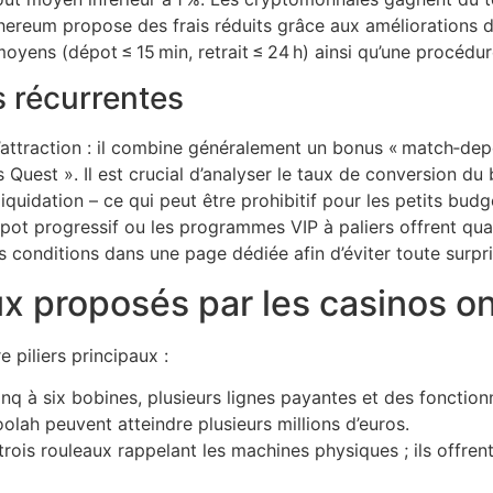
thereum propose des frais réduits grâce aux améliorations 
moyens (dépot ≤ 15 min, retrait ≤ 24 h) ainsi qu’une procédur
 récurrentes
ttraction : il combine généralement un bonus « match‑depos
 Quest ». Il est crucial d’analyser le taux de conversion 
liquidation – ce qui peut être prohibitif pour les petits bu
pot progressif ou les programmes VIP à paliers offrent quan
es conditions dans une page dédiée afin d’éviter toute surpr
eux proposés par les casinos on
 piliers principaux :
nq à six bobines, plusieurs lignes payantes et des fonction
olah peuvent atteindre plusieurs millions d’euros.
 trois rouleaux rappelant les machines physiques ; ils offre