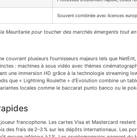
Souvent combinée avec licences europée
t la Mauritanie pour toucher des marchés émergents tout en
he couvrant plusieurs fournisseurs majeurs tels que NetEn
istinctes : machines à sous vidéo avec thèmes cinématograp
rant une immersion HD grâce à la technologie streaming low‑
dis que « Lightning Roulette » d’Evolution combine un tablea
variantes locales comme le baccarat punto banco ou le pok
rapides
joueur francophone. Les cartes Visa et Mastercard restent le
is des frais de 2–3 % sur les dépôts internationaux. Les port
ût moyen inférieur à 1 %. Les cryptomonnaies gagnent du ter