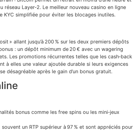
du réseau Layer‑2. Le meilleur nouveau casino en ligne
e KYC simplifiée pour éviter les blocages inutiles.
it » allant jusqu’à 200 % sur les deux premiers dépôts
du bonus : un dépôt minimum de 20 € avec un wagering
dgets. Les promotions récurrentes telles que les cash‑back
t à elles une valeur ajoutée durable si leurs exigences
ise désagréable après le gain d’un bonus gratuit.
line
nalités bonus comme les free spins ou les mini‑jeux
nt souvent un RTP supérieur à 97 % et sont appréciés pour