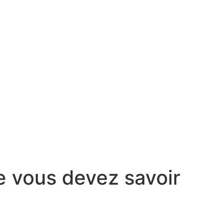
e vous devez savoir