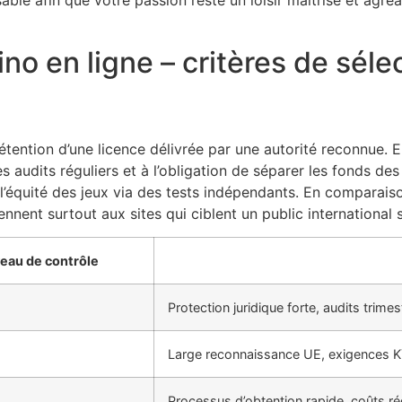
ble afin que votre passion reste un loisir maîtrisé et agréa
ino en ligne – critères de séle
détention d’une licence délivrée par une autorité reconnue
es audits réguliers et à l’obligation de séparer les fonds 
l’équité des jeux via des tests indépendants. En comparais
viennent surtout aux sites qui ciblent un public internationa
eau de contrôle
Protection juridique forte, audits trimest
Large reconnaissance UE, exigences K
Processus d’obtention rapide, coûts ré