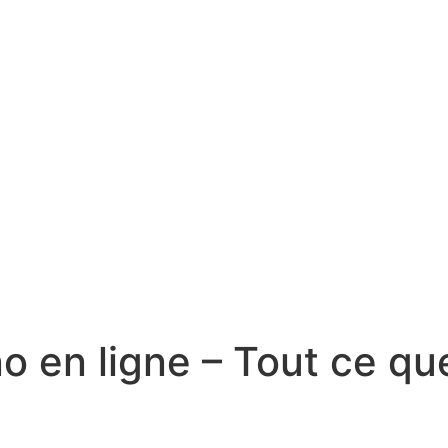
o en ligne – Tout ce qu