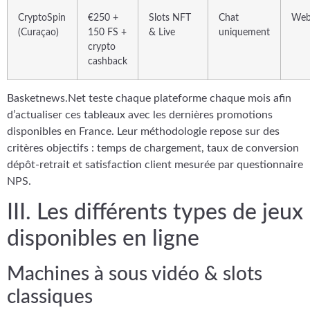
CryptoSpin
€250 +
Slots NFT
Chat
Web
(Curaçao)
150 FS +
& Live
uniquement
crypto
cashback
Basketnews.Net teste chaque plateforme chaque mois afin
d’actualiser ces tableaux avec les dernières promotions
disponibles en France. Leur méthodologie repose sur des
critères objectifs : temps de chargement, taux de conversion
dépôt‑retrait et satisfaction client mesurée par questionnaire
NPS.
III. Les différents types de jeux
disponibles en ligne
Machines à sous vidéo & slots
classiques