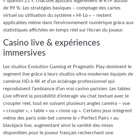
« Spanish 21 », chacune ajustant légèrement le RTP autour
de 99 %. Les stratégies basiques – comptage des cartes
virtuel ou utilisation du système « Hi‑Lo » – restent
applicables même dans l’environnement numérique grâce aux
statistiques affichées en temps réel sur l’écran du joueur.
Casino live & expériences
immersives
Les studios Evolution Gaming et Pragmatic Play dominent le
segment live grâce à leurs studios ultra‑modernes équipés de
caméras HD à 4K et d’un éclairage professionnel qui
reproduisent l’ambiance d’un vrai casino parisien. Les tables
Live offrent la possibilité d’interagir via chat textuel avec le
croupier réel, tout en suivant plusieurs angles caméra – vue
« croupier », « table » ou « close‑up ». Certains jeux intègrent
même des paris side‑bet comme le « Perfect Pairs » au
blackjack live, augmentant ainsi la variété des mises
disponibles pour le joueur français recherchant une