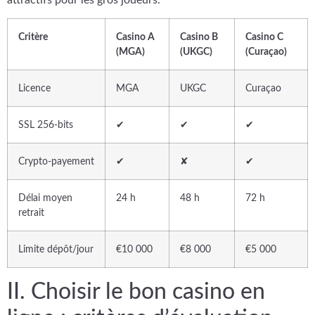
Critère
Casino A
Casino B
Casino C
(MGA)
(UKGC)
(Curaçao)
Licence
MGA
UKGC
Curaçao
SSL 256‑bits
✔︎
✔︎
✔︎
Crypto‑payement
✔︎
✘
✔︎
Délai moyen
24 h
48 h
72 h
retrait
Limite dépôt/jour
€10 000
€8 000
€5 000
II. Choisir le bon casino en