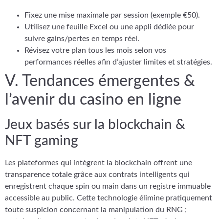
Fixez une mise maximale par session (exemple €50).
Utilisez une feuille Excel ou une appli dédiée pour
suivre gains/pertes en temps réel.
Révisez votre plan tous les mois selon vos
performances réelles afin d’ajuster limites et stratégies.
V. Tendances émergentes &
l’avenir du casino en ligne
Jeux basés sur la blockchain &
NFT gaming
Les plateformes qui intègrent la blockchain offrent une
transparence totale grâce aux contrats intelligents qui
enregistrent chaque spin ou main dans un registre immuable
accessible au public. Cette technologie élimine pratiquement
toute suspicion concernant la manipulation du RNG ;