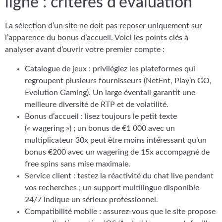
ligne : critères d’évaluation
La sélection d’un site ne doit pas reposer uniquement sur
l’apparence du bonus d’accueil. Voici les points clés à
analyser avant d’ouvrir votre premier compte :
Catalogue de jeux : privilégiez les plateformes qui
regroupent plusieurs fournisseurs (NetEnt, Play’n GO,
Evolution Gaming). Un large éventail garantit une
meilleure diversité de RTP et de volatilité.
Bonus d’accueil : lisez toujours le petit texte
(« wagering ») ; un bonus de €1 000 avec un
multiplicateur 30x peut être moins intéressant qu’un
bonus €200 avec un wagering de 15x accompagné de
free spins sans mise maximale.
Service client : testez la réactivité du chat live pendant
vos recherches ; un support multilingue disponible
24/7 indique un sérieux professionnel.
Compatibilité mobile : assurez‑vous que le site propose