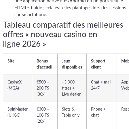
une application native iOS/Android ou un portefeuille
HTML5 fluide ; cela évite les plantages lors des sessions
sur smartphone.
Tableau comparatif des meilleures
offres « nouveau casino en
ligne 2026 »
Site
Bonus
Jeux
Support
Mob
d’accueil
disponibles
client
CasinoX
€500 +
+3 000
Chat + mail
App
(MGA)
200 FS
titres +
24/7
We
(30x)
Live dealer
SpinMaster
€300 +
Slots &
Phone +
Res
(UKGC)
100 FS
Table only
chat
(20x)