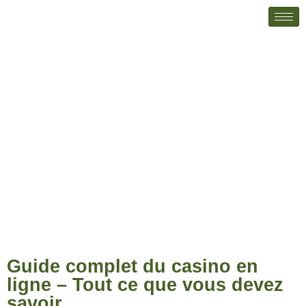
Guide complet du casino en ligne –
Tout ce que vous devez savoir
Guide complet du casino en
ligne – Tout ce que vous devez
savoir