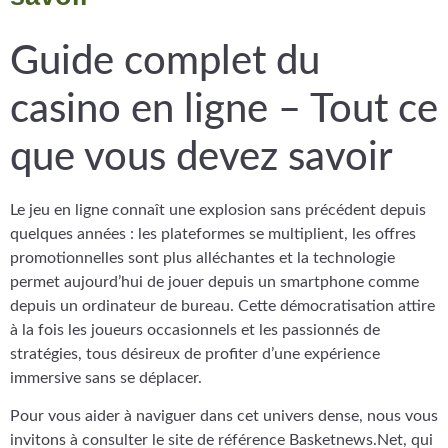
Guide complet du
casino en ligne – Tout ce
que vous devez savoir
Le jeu en ligne connaît une explosion sans précédent depuis
quelques années : les plateformes se multiplient, les offres
promotionnelles sont plus alléchantes et la technologie
permet aujourd’hui de jouer depuis un smartphone comme
depuis un ordinateur de bureau. Cette démocratisation attire
à la fois les joueurs occasionnels et les passionnés de
stratégies, tous désireux de profiter d’une expérience
immersive sans se déplacer.
Pour vous aider à naviguer dans cet univers dense, nous vous
invitons à consulter le site de référence Basketnews.Net, qui