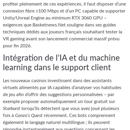
profiter pleinement de ces expériences, il faut disposer d’une
connexion fibre ≥100 Mbps et d’un PC capable de supporter
Unity/Unreal Engine au minimum RTX 3060 GPU –
exigences que Basketnews.Net souligne dans ses guides
techniques dédiés aux joueurs français souhaitant tester la
VR gaming avant son lancement commercial massif prévu
pour fin 2026.
Intégration de l’IA et du machine
learning dans le support client
Les nouveaux casinos investissent dans des assistants
virtuels alimentés par IA capables d’analyser vos habitudes
de jeu afin d’offrir des suggestions personnalisées – par
exemple proposer automatiquement un tour gratuit sur
Starburst
lorsqu’ils détectent que vous avez joué plusieurs
fois à
Gonzo’s Quest
récemment. Ces bots comprennent
également le langage naturel multilingue ; ils peuvent
répondre instantanément aux questions concernant les