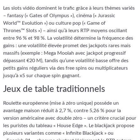
Les slots vidéo dominent le trafic grâce à leurs thèmes variés
– fantasy (« Gates of Olympus »), cinéma (« Jurassic
World™ Evolution ») ou culture pop (« Game of
Thrones™ Slots ») – ainsi qu’à leurs RTP moyens oscillant
entre 96 % et 98 %. La volatilité détermine la fréquence des
gains : une volatilité élevée promet des jackpots rares mais
massifs (exemple : Mega Moolah avec jackpot progressif
dépassant €20 M), tandis qu’une volatilité basse offre des
petits gains réguliers via des free spins ou multiplicateurs
jusqu’à x5 sur chaque spin gagnant.
Jeux de table traditionnels
Roulette européenne (mise à zéro unique) possède un
avantage maison réduit à 2,7 %, contre 5,26 % pour la
version américaine avec double zéro – un critère crucial pour
les puristes du tableau « House Edge ». Le blackjack propose
plusieurs variantes comme « Infinite Blackjack » ou