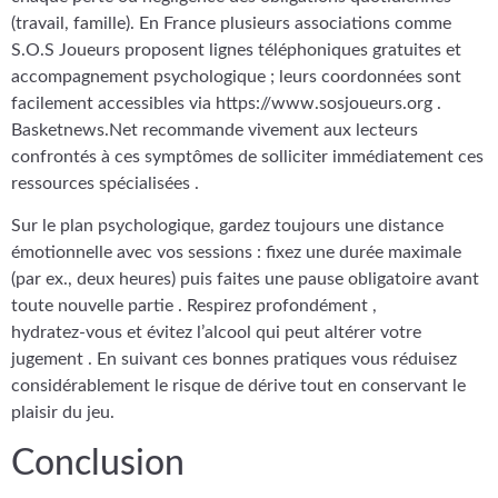
(travail, famille). En France plusieurs associations comme
S.O.S Joueurs proposent lignes téléphoniques gratuites et
accompagnement psychologique ; leurs coordonnées sont
facilement accessibles via https://www.sosjoueurs.org .
Basketnews.Net recommande vivement aux lecteurs
confrontés à ces symptômes de solliciter immédiatement ces
ressources spécialisées .
Sur le plan psychologique, gardez toujours une distance
émotionnelle avec vos sessions : fixez une durée maximale
(par ex., deux heures) puis faites une pause obligatoire avant
toute nouvelle partie . Respirez profondément ,
hydratez‑vous et évitez l’alcool qui peut altérer votre
jugement . En suivant ces bonnes pratiques vous réduisez
considérablement le risque de dérive tout en conservant le
plaisir du jeu.
Conclusion