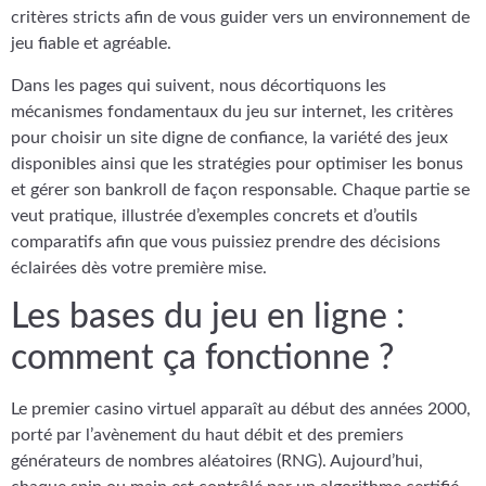
critères stricts afin de vous guider vers un environnement de
jeu fiable et agréable.
Dans les pages qui suivent, nous décortiquons les
mécanismes fondamentaux du jeu sur internet, les critères
pour choisir un site digne de confiance, la variété des jeux
disponibles ainsi que les stratégies pour optimiser les bonus
et gérer son bankroll de façon responsable. Chaque partie se
veut pratique, illustrée d’exemples concrets et d’outils
comparatifs afin que vous puissiez prendre des décisions
éclairées dès votre première mise.
Les bases du jeu en ligne :
comment ça fonctionne ?
Le premier casino virtuel apparaît au début des années 2000,
porté par l’avènement du haut débit et des premiers
générateurs de nombres aléatoires (RNG). Aujourd’hui,