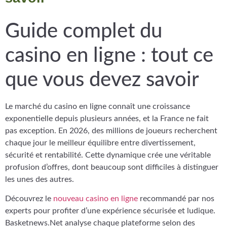
Guide complet du
casino en ligne : tout ce
que vous devez savoir
Le marché du casino en ligne connaît une croissance
exponentielle depuis plusieurs années, et la France ne fait
pas exception. En 2026, des millions de joueurs recherchent
chaque jour le meilleur équilibre entre divertissement,
sécurité et rentabilité. Cette dynamique crée une véritable
profusion d’offres, dont beaucoup sont difficiles à distinguer
les unes des autres.
Découvrez le
nouveau casino en ligne
recommandé par nos
experts pour profiter d’une expérience sécurisée et ludique.
Basketnews.Net analyse chaque plateforme selon des