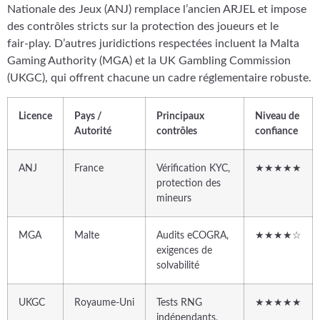
Nationale des Jeux (ANJ) remplace l’ancien ARJEL et impose
des contrôles stricts sur la protection des joueurs et le
fair‑play. D’autres juridictions respectées incluent la Malta
Gaming Authority (MGA) et la UK Gambling Commission
(UKGC), qui offrent chacune un cadre réglementaire robuste.
Licence
Pays /
Principaux
Niveau de
Autorité
contrôles
confiance
ANJ
France
Vérification KYC,
★★★★★
protection des
mineurs
MGA
Malte
Audits eCOGRA,
★★★★☆
exigences de
solvabilité
UKGC
Royaume‑Uni
Tests RNG
★★★★★
indépendants,