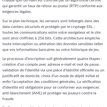
chaque spin ou main est contrôlé par un algorithme certifié
qui garantit un taux de retour au joueur (RTP) conforme aux
exigences légales.
Sur le plan technique, les serveurs sont hébergés dans des
data‑centers sécurisés et protégés par le cryptage SSL ;
toutes les communications entre votre navigateur et le site
sont ainsi chiffrées à 256 bits. Cette architecture empêche
toute interception ou altération des données sensibles telles
que vos informations bancaires ou votre historique de jeu.
Le processus d’inscription suit généralement quatre étapes :
création d’un compte avec adresse e‑mail et mot de passe,
validation de l’identité via une pièce d’identité officielle ou un
justificatif de domicile, choix d’un mode de dépôt initial et
enfin l’acceptation des conditions générales. La vérification
d’identité est obligatoire pour se conformer aux exigences
anti‑blanchiment (AML) et protéger les joueurs contre la
fraude.