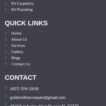
RV Carpentry
RV Plumbing
QUICK LINKS
Home
About Us
Services
Gallery
Blogs
Contact Us
CONTACT
(407) 394-2658
goldsmithsrvrepairs@gmail.com