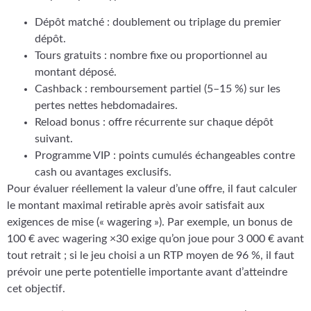
Dépôt matché : doublement ou triplage du premier
dépôt.
Tours gratuits : nombre fixe ou proportionnel au
montant déposé.
Cashback : remboursement partiel (5–15 %) sur les
pertes nettes hebdomadaires.
Reload bonus : offre récurrente sur chaque dépôt
suivant.
Programme VIP : points cumulés échangeables contre
cash ou avantages exclusifs.
Pour évaluer réellement la valeur d’une offre, il faut calculer
le montant maximal retirable après avoir satisfait aux
exigences de mise (« wagering »). Par exemple, un bonus de
100 € avec wagering ×30 exige qu’on joue pour 3 000 € avant
tout retrait ; si le jeu choisi a un RTP moyen de 96 %, il faut
prévoir une perte potentielle importante avant d’atteindre
cet objectif.