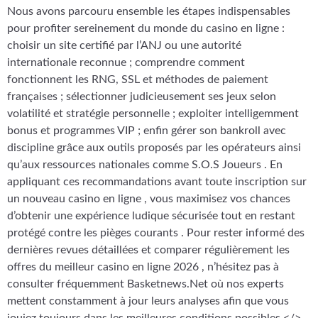
Nous avons parcouru ensemble les étapes indispensables
pour profiter sereinement du monde du casino en ligne :
choisir un site certifié par l’ANJ ou une autorité
internationale reconnue ; comprendre comment
fonctionnent les RNG, SSL et méthodes de paiement
françaises ; sélectionner judicieusement ses jeux selon
volatilité et stratégie personnelle ; exploiter intelligemment
bonus et programmes VIP ; enfin gérer son bankroll avec
discipline grâce aux outils proposés par les opérateurs ainsi
qu’aux ressources nationales comme S.O.S Joueurs . En
appliquant ces recommandations avant toute inscription sur
un nouveau casino en ligne , vous maximisez vos chances
d’obtenir une expérience ludique sécurisée tout en restant
protégé contre les pièges courants . Pour rester informé des
dernières revues détaillées et comparer régulièrement les
offres du meilleur casino en ligne 2026 , n’hésitez pas à
consulter fréquemment Basketnews.Net où nos experts
mettent constamment à jour leurs analyses afin que vous
jouiez toujours dans les meilleures conditions possibles.</>