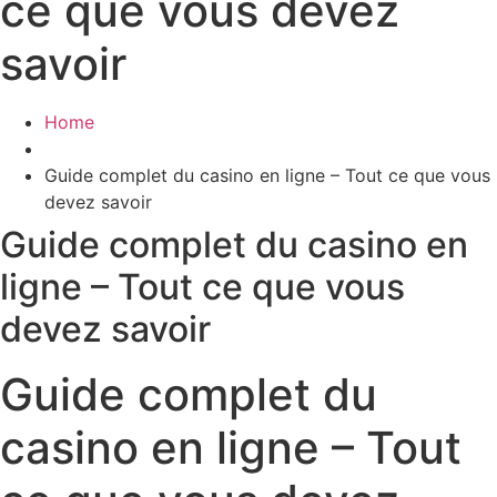
ce que vous devez
savoir
Home
Guide complet du casino en ligne – Tout ce que vous
devez savoir
Guide complet du casino en
ligne – Tout ce que vous
devez savoir
Guide complet du
casino en ligne – Tout