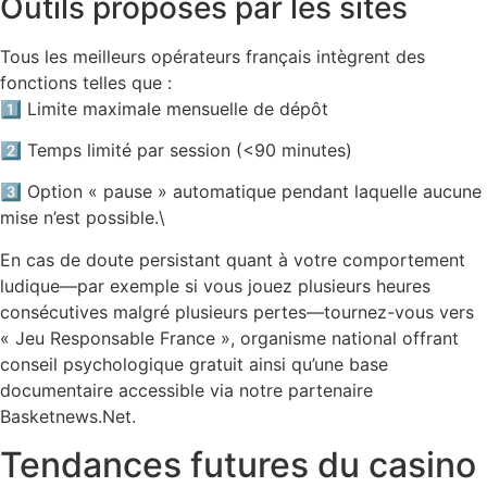
Outils proposés par les sites
Tous les meilleurs opérateurs français intègrent des
fonctions telles que :
1️⃣ Limite maximale mensuelle de dépôt
2️⃣ Temps limité par session (<90 minutes)
3️⃣ Option « pause » automatique pendant laquelle aucune
mise n’est possible.\
En cas de doute persistant quant à votre comportement
ludique—par exemple si vous jouez plusieurs heures
consécutives malgré plusieurs pertes—tournez-vous vers
« Jeu Responsable France », organisme national offrant
conseil psychologique gratuit ainsi qu’une base
documentaire accessible via notre partenaire
Basketnews.Net.
Tendances futures du casino