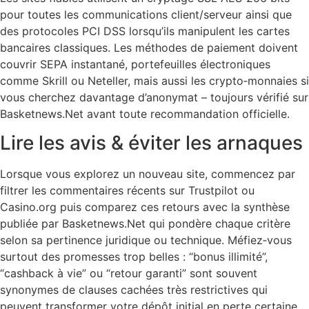
pour toutes les communications client/serveur ainsi que
des protocoles PCI DSS lorsqu’ils manipulent les cartes
bancaires classiques. Les méthodes de paiement doivent
couvrir SEPA instantané, portefeuilles électroniques
comme Skrill ou Neteller, mais aussi les crypto‑monnaies si
vous cherchez davantage d’anonymat – toujours vérifié sur
Basketnews.Net avant toute recommandation officielle.
Lire les avis & éviter les arnaques
Lorsque vous explorez un nouveau site, commencez par
filtrer les commentaires récents sur Trustpilot ou
Casino.org puis comparez ces retours avec la synthèse
publiée par Basketnews.Net qui pondère chaque critère
selon sa pertinence juridique ou technique. Méfiez‑vous
surtout des promesses trop belles : “bonus illimité”,
“cashback à vie” ou “retour garanti” sont souvent
synonymes de clauses cachées très restrictives qui
peuvent transformer votre dépôt initial en perte certaine