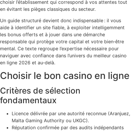
choisir l’établissement qui correspond à vos attentes tout
en évitant les pièges classiques du secteur.
Un guide structuré devient donc indispensable : il vous
aide à identifier un site fiable, à exploiter intelligemment
les bonus offerts et à jouer dans une démarche
responsable qui protège votre capital et votre bien‑être
mental. Ce texte regroupe l’expertise nécessaire pour
naviguer avec confiance dans l’univers du meilleur casino
en ligne 2026 et au‑delà.
Choisir le bon casino en ligne
Critères de sélection
fondamentaux
Licence délivrée par une autorité reconnue (Aranjuez,
Malta Gaming Authority ou UKGC).
Réputation confirmée par des audits indépendants