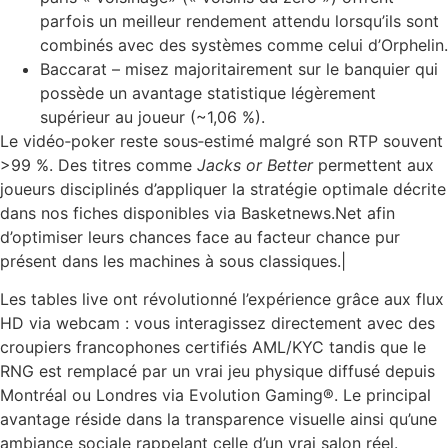
parfois un meilleur rendement attendu lorsqu’ils sont
combinés avec des systèmes comme celui d’Orphelin.
Baccarat – misez majoritairement sur le banquier qui
possède un avantage statistique légèrement
supérieur au joueur (~1,06 %).
Le vidéo‑poker reste sous‑estimé malgré son RTP souvent
>99 %. Des titres comme
Jacks or Better
permettent aux
joueurs disciplinés d’appliquer la stratégie optimale décrite
dans nos fiches disponibles via Basketnews.Net afin
d’optimiser leurs chances face au facteur chance pur
présent dans les machines à sous classiques.|
Les tables live ont révolutionné l’expérience grâce aux flux
HD via webcam : vous interagissez directement avec des
croupiers francophones certifiés AML/KYC tandis que le
RNG est remplacé par un vrai jeu physique diffusé depuis
Montréal ou Londres via Evolution Gaming®. Le principal
avantage réside dans la transparence visuelle ainsi qu’une
ambiance sociale rappelant celle d’un vrai salon réel.