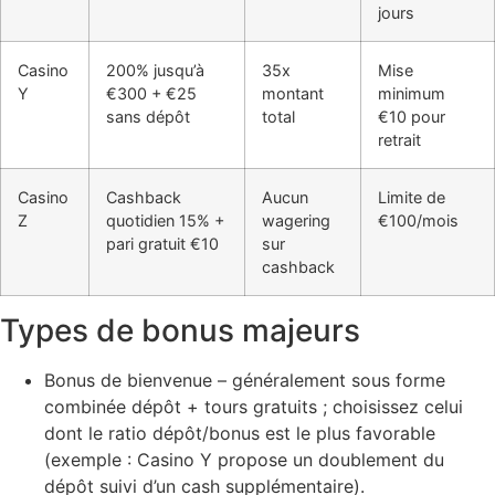
jours
Casino
200% jusqu’à
35x
Mise
Y
€300 + €25
montant
minimum
sans dépôt
total
€10 pour
retrait
Casino
Cashback
Aucun
Limite de
Z
quotidien 15% +
wagering
€100/mois
pari gratuit €10
sur
cashback
Types de bonus majeurs
Bonus de bienvenue – généralement sous forme
combinée dépôt + tours gratuits ; choisissez celui
dont le ratio dépôt/bonus est le plus favorable
(exemple : Casino Y propose un doublement du
dépôt suivi d’un cash supplémentaire).