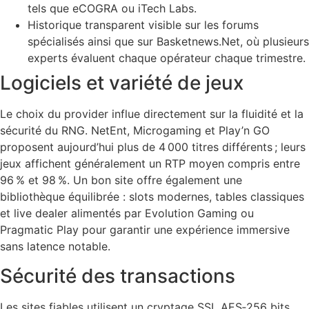
tels que eCOGRA ou iTech Labs.
Historique transparent visible sur les forums
spécialisés ainsi que sur Basketnews.Net, où plusieurs
experts évaluent chaque opérateur chaque trimestre.
Logiciels et variété de jeux
Le choix du provider influe directement sur la fluidité et la
sécurité du RNG. NetEnt, Microgaming et Play’n GO
proposent aujourd’hui plus de 4 000 titres différents ; leurs
jeux affichent généralement un RTP moyen compris entre
96 % et 98 %. Un bon site offre également une
bibliothèque équilibrée : slots modernes, tables classiques
et live dealer alimentés par Evolution Gaming ou
Pragmatic Play pour garantir une expérience immersive
sans latence notable.
Sécurité des transactions
Les sites fiables utilisent un cryptage SSL AES‑256 bits