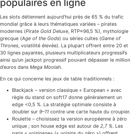
populaires en ligne
Les slots détiennent aujourd’hui près de 65 % du trafic
mondial grâce à leurs thématiques variées – pirates
modernes (
Pirate Gold Deluxe
, RTP≈96,5 %), mythologie
grecque (
Age of the Gods
) ou séries cultes (
Game of
Thrones
, volatilité élevée). La plupart offrent entre 20 et
30 lignes payantes, plusieurs multiplicateurs progressifs
ainsi qu’un jackpot progressif pouvant dépasser le million
d’euros dans
Mega Moolah
.
En ce qui concerne les jeux de table traditionnels :
Blackjack – version classique « European » avec
règle du stand on soft17 donne généralement un
edge <0,5 %. La stratégie optimale consiste à
doubler sur
9–11
contre une carte haute du croupier.
Roulette – choisissez la version européenne à zéro
unique ; son house edge est autour de
2,7 %
. Les
paris « voisinage» (« voisins du zéro ») offrent