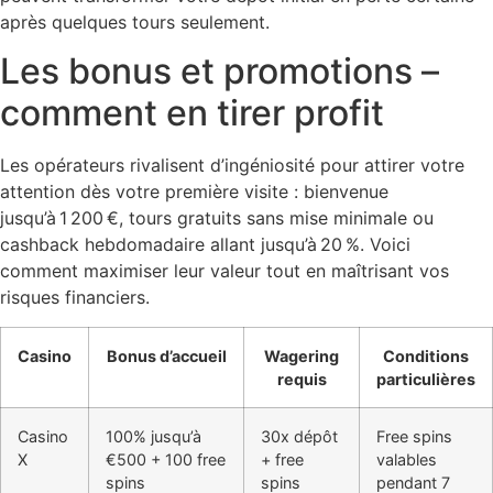
après quelques tours seulement.
Les bonus et promotions –
comment en tirer profit
Les opérateurs rivalisent d’ingéniosité pour attirer votre
attention dès votre première visite : bienvenue
jusqu’à 1 200 €, tours gratuits sans mise minimale ou
cashback hebdomadaire allant jusqu’à 20 %. Voici
comment maximiser leur valeur tout en maîtrisant vos
risques financiers.
Casino
Bonus d’accueil
Wagering
Conditions
requis
particulières
Casino
100% jusqu’à
30x dépôt
Free spins
X
€500 + 100 free
+ free
valables
spins
spins
pendant 7