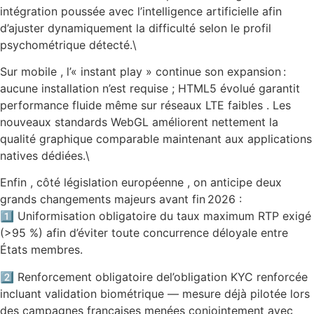
intégration poussée avec l’intelligence artificielle afin
d’ajuster dynamiquement la difficulté selon le profil
psychométrique détecté.\
Sur mobile , l’« instant play » continue son expansion :
aucune installation n’est requise ; HTML5 évolué garantit
performance fluide même sur réseaux LTE faibles . Les
nouveaux standards WebGL améliorent nettement la
qualité graphique comparable maintenant aux applications
natives dédiées.\
Enfin , côté législation européenne , on anticipe deux
grands changements majeurs avant fin 2026 :
1️⃣ Uniformisation obligatoire du taux maximum RTP exigé
(>95 %) afin d’éviter toute concurrence déloyale entre
États membres.
2️⃣ Renforcement obligatoire del’obligation KYC renforcée
incluant validation biométrique — mesure déjà pilotée lors
des campagnes françaises menées conjointement avec