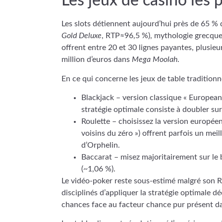
Les jeux de casino les 
Les slots détiennent aujourd’hui près de 65 % 
Gold Deluxe
, RTP≈96,5 %), mythologie grecque
offrent entre 20 et 30 lignes payantes, plusieu
million d’euros dans
Mega Moolah
.
En ce qui concerne les jeux de table traditionne
Blackjack – version classique « Europea
stratégie optimale consiste à doubler su
Roulette – choisissez la version europée
voisins du zéro ») offrent parfois un me
d’Orphelin.
Baccarat – misez majoritairement sur le
(~1,06 %).
Le vidéo‑poker reste sous‑estimé malgré son
disciplinés d’appliquer la stratégie optimale d
chances face au facteur chance pur présent da