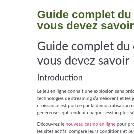
Guide complet du 
vous devez savoir
Guide complet du c
vous devez savoir
Introduction
Le jeu en ligne connaît une explosion sans préc
technologies de streaming s’améliorent et les 
croissance est portée par la démocratisation 
généreuses qui rendent chaque session plus sé
Découvrez le
nouveau casino en ligne
pour pro
les sites actifs, compare leurs conditions et pu