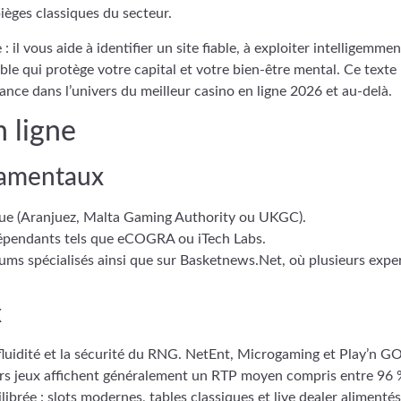
ièges classiques du secteur.
il vous aide à identifier un site fiable, à exploiter intelligemme
le qui protège votre capital et votre bien‑être mental. Ce texte
ance dans l’univers du meilleur casino en ligne 2026 et au‑delà.
n ligne
damentaux
nue (Aranjuez, Malta Gaming Authority ou UKGC).
dépendants tels que eCOGRA ou iTech Labs.
orums spécialisés ainsi que sur Basketnews.Net, où plusieurs expe
x
 fluidité et la sécurité du RNG. NetEnt, Microgaming et Play’n 
leurs jeux affichent généralement un RTP moyen compris entre 96
ibrée : slots modernes, tables classiques et live dealer alimenté