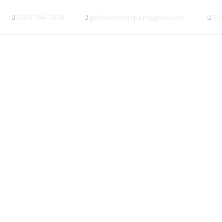
(407) 394-2658
goldsmithsrvrepairs@gmail.com
31
Home
About Us
Ser
Guide complet du casi
Home
Guide comp