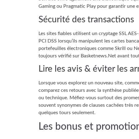
Gaming ou Pragmatic Play pour garantir une e
Sécurité des transactions
Les sites fiables utilisent un cryptage SSL AE
PCI DSS lorsqu’ils manipulent les cartes banc
portefeuilles électroniques comme Skrill ou N
toujours vérifié sur Basketnews.Net avant tou
Lire les avis & éviter les 
Lorsque vous explorez un nouveau site, commen
comparez ces retours avec la synthèse publiée
ou technique. Méfiez‑vous surtout des promesses
souvent synonymes de clauses cachées très rest
quelques tours seulement.
Les bonus et promotion