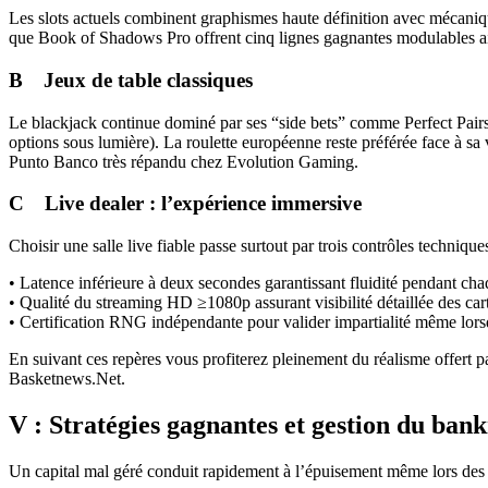
Les slots actuels combinent graphismes haute définition avec mécanique
que Book of Shadows Pro offrent cinq lignes gagnantes modulables ain
B Jeux de table classiques
Le blackjack continue dominé par ses “side bets” comme Perfect Pair
options sous lumière). La roulette européenne reste préférée face à s
Punto Banco très répandu chez Evolution Gaming.
C Live dealer : l’expérience immersive
Choisir une salle live fiable passe surtout par trois contrôles techniques
• Latence inférieure à deux secondes garantissant fluidité pendant ch
• Qualité du streaming HD ≥1080p assurant visibilité détaillée des cart
• Certification RNG indépendante pour valider impartialité même lorsq
En suivant ces repères vous profiterez pleinement du réalisme offert
Basketnews.Net.
V : Stratégies gagnantes et gestion du bank
Un capital mal géré conduit rapidement à l’épuisement même lors des 