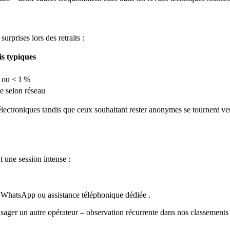
rprises lors des retraits :
is typiques
t ou < 1 %
e selon réseau
s électroniques tandis que ceux souhaitant rester anonymes se tournent 
t une session intense :
ée WhatsApp ou assistance téléphonique dédiée .
visager un autre opérateur – observation récurrente dans nos classement