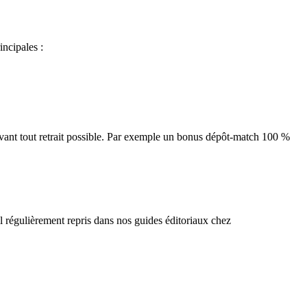
ncipales :
 avant tout retrait possible. Par exemple un bonus dépôt‑match 100 %
il régulièrement repris dans nos guides éditoriaux chez