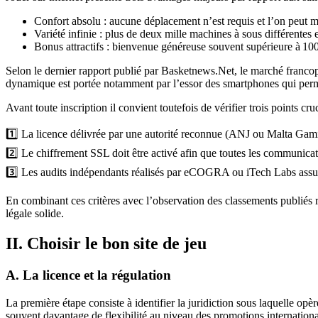
Confort absolu : aucune déplacement n’est requis et l’on peut mi
Variété infinie : plus de deux mille machines à sous différentes 
Bonus attractifs : bienvenue généreuse souvent supérieure à 100 %
Selon le dernier rapport publié par Basketnews.Net, le marché franco
dynamique est portée notamment par l’essor des smartphones qui perme
Avant toute inscription il convient toutefois de vérifier trois points cru
1️⃣ La licence délivrée par une autorité reconnue (ANJ ou Malta Gaming
2️⃣ Le chiffrement SSL doit être activé afin que toutes les communicatio
3️⃣ Les audits indépendants réalisés par eCOGRA ou iTech Labs assur
En combinant ces critères avec l’observation des classements publié
légale solide.
II. Choisir le bon site de jeu
A. La licence et la régulation
La première étape consiste à identifier la juridiction sous laquelle opè
souvent davantage de flexibilité au niveau des promotions internation