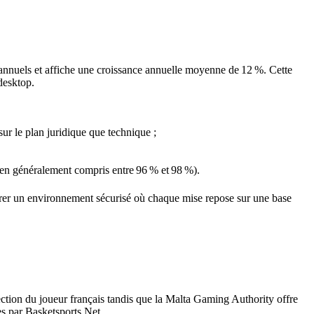
 annuels et affiche une croissance annuelle moyenne de 12 %. Cette
desktop.
ur le plan juridique que technique ;
en généralement compris entre 96 % et 98 %).
rer un environnement sécurisé où chaque mise repose sur une base
otection du joueur français tandis que la Malta Gaming Authority offre
es par Basketsports Net.