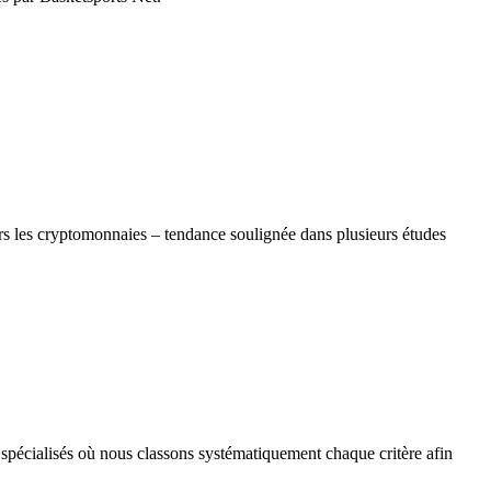
vers les cryptomonnaies – tendance soulignée dans plusieurs études
s spécialisés où nous classons systématiquement chaque critère afin