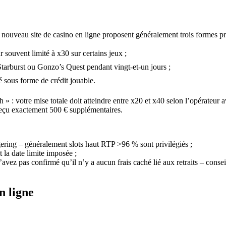
uveau site de casino en ligne proposent généralement trois formes pri
 souvent limité à x30 sur certains jeux ;
 Starburst ou Gonzo’s Quest pendant vingt‑et‑un jours ;
 sous forme de crédit jouable.
» : votre mise totale doit atteindre entre x20 et x40 selon l’opérateur
reçu exactement 500 € supplémentaires.
agering – généralement slots haut RTP >96 % sont privilégiés ;
t la date limite imposée ;
’avez pas confirmé qu’il n’y a aucun frais caché lié aux retraits – conse
n ligne