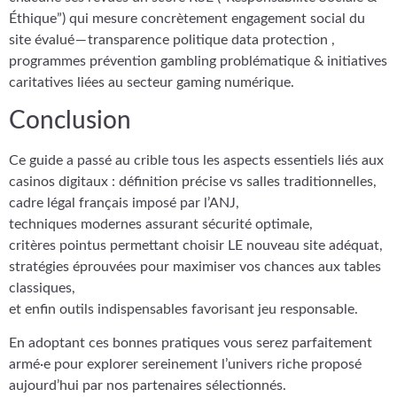
Éthique”) qui mesure concrètement engagement social du
site évalué — transparence politique data protection ,
programmes prévention gambling problématique & initiatives
caritatives liées au secteur gaming numérique.
Conclusion
Ce guide a passé au crible tous les aspects essentiels liés aux
casinos digitaux : définition précise vs salles traditionnelles,
cadre légal français imposé par l’ANJ,
techniques modernes assurant sécurité optimale,
critères pointus permettant choisir LE nouveau site adéquat,
stratégies éprouvées pour maximiser vos chances aux tables
classiques,
et enfin outils indispensables favorisant jeu responsable.​
En adoptant ces bonnes pratiques vous serez parfaitement
armé·e pour explorer sereinement l’univers riche proposé
aujourd’hui par nos partenaires sélectionnés.