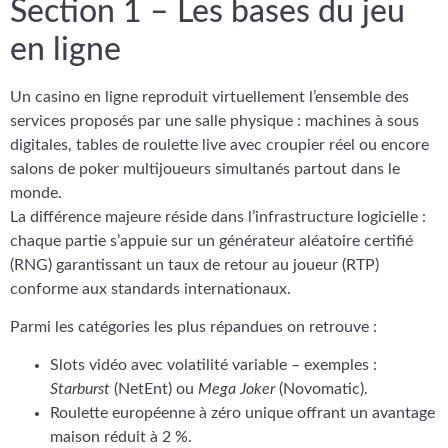
Section 1 – Les bases du jeu
en ligne
Un casino en ligne reproduit virtuellement l’ensemble des
services proposés par une salle physique : machines à sous
digitales, tables de roulette live avec croupier réel ou encore
salons de poker multijoueurs simultanés partout dans le
monde.
La différence majeure réside dans l’infrastructure logicielle :
chaque partie s’appuie sur un générateur aléatoire certifié
(RNG) garantissant un taux de retour au joueur (RTP)
conforme aux standards internationaux.
Parmi les catégories les plus répandues on retrouve :
Slots vidéo avec volatilité variable – exemples :
Starburst
(NetEnt) ou
Mega Joker
(Novomatic).
Roulette européenne à zéro unique offrant un avantage
maison réduit à 2 %.