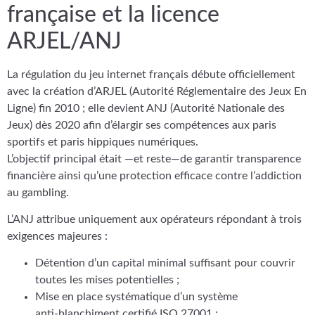
française et la licence
ARJEL/ANJ
La régulation du jeu internet français débute officiellement
avec la création d’ARJEL (Autorité Réglementaire des Jeux En
Ligne) fin 2010 ; elle devient ANJ (Autorité Nationale des
Jeux) dès 2020 afin d’élargir ses compétences aux paris
sportifs et paris hippiques numériques.
L’objectif principal était —et reste—de garantir transparence
financière ainsi qu’une protection efficace contre l’addiction
au gambling.
L’ANJ attribue uniquement aux opérateurs répondant à trois
exigences majeures :
Détention d’un capital minimal suffisant pour couvrir
toutes les mises potentielles ;
Mise en place systématique d’un système
anti‑blanchiment certifié ISO 27001 ;