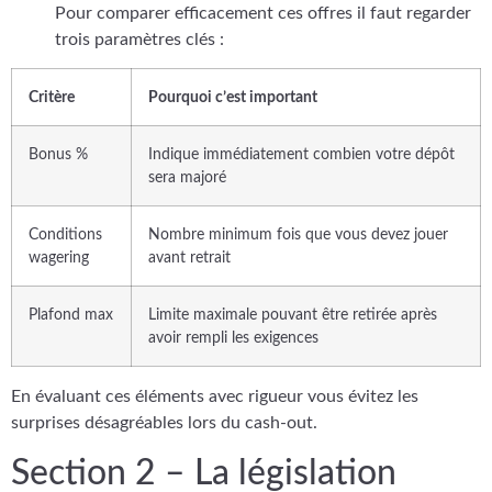
Pour comparer efficacement ces offres il faut regarder
trois paramètres clés :
Critère
Pourquoi c’est important
Bonus %
Indique immédiatement combien votre dépôt
sera majoré
Conditions
Nombre minimum fois que vous devez jouer
wagering
avant retrait
Plafond max
Limite maximale pouvant être retirée après
avoir rempli les exigences
En évaluant ces éléments avec rigueur vous évitez les
surprises désagréables lors du cash‑out.
Section 2 – La législation