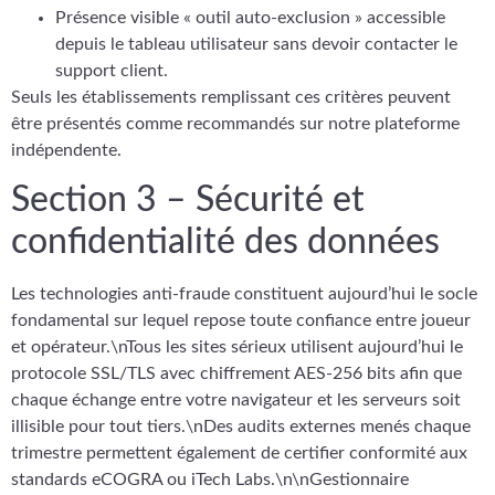
Présence visible « outil auto‑exclusion » accessible
depuis le tableau utilisateur sans devoir contacter le
support client.
Seuls les établissements remplissant ces critères peuvent
être présentés comme recommandés sur notre plateforme
indépendente.
Section 3 – Sécurité et
confidentialité des données
Les technologies anti‑fraude constituent aujourd’hui le socle
fondamental sur lequel repose toute confiance entre joueur
et opérateur.\nTous les sites sérieux utilisent aujourd’hui le
protocole SSL/TLS avec chiffrement AES‑256 bits afin que
chaque échange entre votre navigateur et les serveurs soit
illisible pour tout tiers.\nDes audits externes menés chaque
trimestre permettent également de certifier conformité aux
standards eCOGRA ou iTech Labs.\n\nGestionnaire