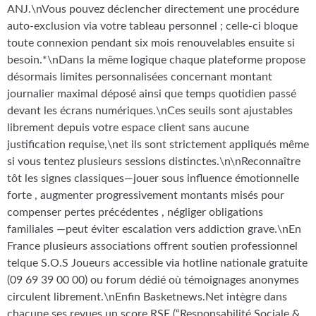
ANJ.\nVous pouvez déclencher directement une procédure
auto‑exclusion via votre tableau personnel ; celle-ci bloque
toute connexion pendant six mois renouvelables ensuite si
besoin.*\nDans la même logique chaque plateforme propose
désormais limites personnalisées concernant montant
journalier maximal déposé ainsi que temps quotidien passé
devant les écrans numériques.\nCes seuils sont ajustables
librement depuis votre espace client sans aucune
justification requise,\net ils sont strictement appliqués même
si vous tentez plusieurs sessions distinctes.\n\nReconnaître
tôt les signes classiques—jouer sous influence émotionnelle
forte , augmenter progressivement montants misés pour
compenser pertes précédentes , négliger obligations
familiales —peut éviter escalation vers addiction grave.\nEn
France plusieurs associations offrent soutien professionnel
telque S.O.S Joueurs accessible via hotline nationale gratuite
(09 69 39 00 00) ou forum dédié où témoignages anonymes
circulent librement.\nEnfin Basketnews.Net intègre dans
chacune ses revues un score RSE (“Responsabilité Sociale &