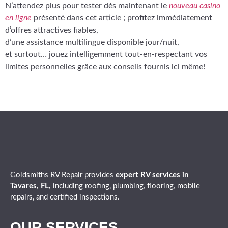
N’attendez plus pour tester dès maintenant le
nouveau casino
en ligne
présenté dans cet article ; profitez immédiatement
d’offres attractives fiables,
d’une assistance multilingue disponible jour/nuit,
et surtout… jouez intelligemment tout-en-respectant vos
limites personnelles grâce aux conseils fournis ici même!
Goldsmiths RV Repair provides
expert
RV services in
Tavares, FL,
including roofing, plumbing, flooring, mobile
repairs, and certified inspections.
OUR SERVICES