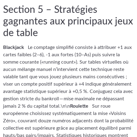
Section 5 – Stratégies
gagnantes aux principaux jeux
de table
Blackjack
Le comptage simplifié consiste à attribuer +1 aux
cartes faibles (2–6), -1 aux fortes (10–As) puis suivre la
somme courante («​running count​»). Sur tables virtuelles où
aucun mélange manuel n’intervient cette technique reste
valable tant que vous jouez plusieurs mains consécutives ;
viser un compte positif supérieur à +4 indique généralement
avantage statistique supérieur à +0,5 %. Conjuguez cela avec
gestion stricte du bankroll — mise maximale ne dépassant
jamais 2 % du capital total.\n\n
Roulette
Sur roue
européenne choisissez systématiquement la mise «​Voisins
Zéro​», couvrant douze numéros adjacents dont la probabilité
collective est supérieure grâce au placement équilibré parmi
hauts/bas pairs/impairs. Statistiques historiques montrent