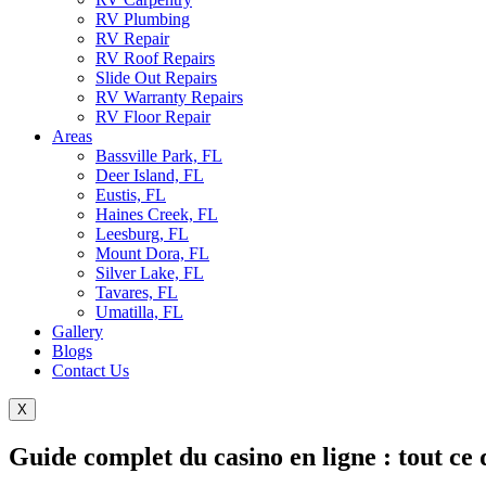
RV Plumbing
RV Repair
RV Roof Repairs
Slide Out Repairs
RV Warranty Repairs
RV Floor Repair
Areas
Bassville Park, FL
Deer Island, FL
Eustis, FL
Haines Creek, FL
Leesburg, FL
Mount Dora, FL
Silver Lake, FL
Tavares, FL
Umatilla, FL
Gallery
Blogs
Contact Us
X
Guide complet du casino en ligne : tout ce 