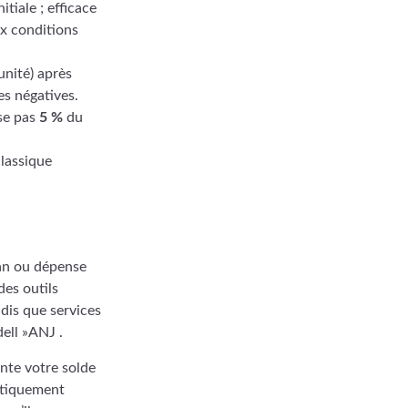
tiale ; efficace
ux conditions
nité) après
es négatives.
sse pas
5 %
du
classique
ran ou dépense
des outils
dis que services
ell »ANJ .
ente votre solde
atiquement