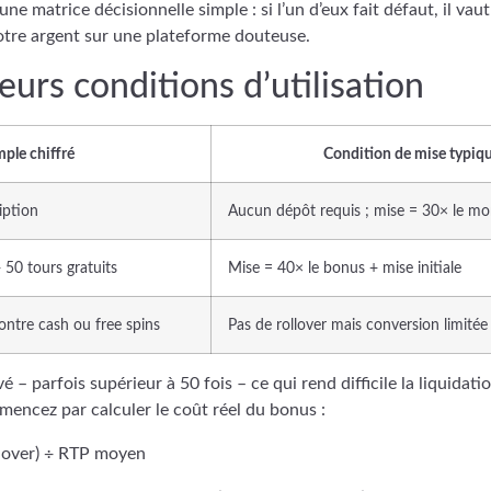
 matrice décisionnelle simple : si l’un d’eux fait défaut, il vau
otre argent sur une plateforme douteuse.
eurs conditions d’utilisation
ple chiffré
Condition de mise typiq
ription
Aucun dépôt requis ; mise = 30× le mo
 50 tours gratuits
Mise = 40× le bonus + mise initiale
ontre cash ou free spins
Pas de rollover mais conversion limitée
é – parfois supérieur à 50 fois – ce qui rend difficile la liquidati
mencez par calculer le coût réel du bonus :
llover) ÷ RTP moyen