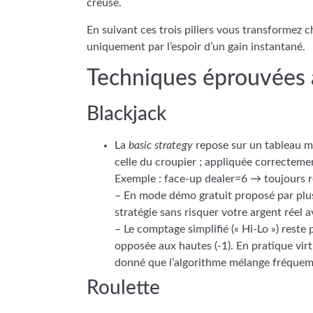
creuse.
En suivant ces trois piliers vous transformez 
uniquement par l’espoir d’un gain instantané.
Techniques éprouvées au
Blackjack
La
basic strategy
repose sur un tableau m
celle du croupier ; appliquée correcteme
Exemple : face-up dealer=6 → toujours re
– En mode démo gratuit proposé par plu
stratégie sans risquer votre argent réel a
– Le comptage simplifié (« Hi‑Lo ») rest
opposée aux hautes (-1). En pratique vir
donné que l’algorithme mélange fréquemm
Roulette