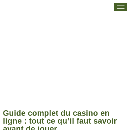
Guide complet du casino en ligne :
tout ce qu’il faut savoir avant de
jouer
Guide complet du casino en
ligne : tout ce qu’il faut savoir
avant de jouer