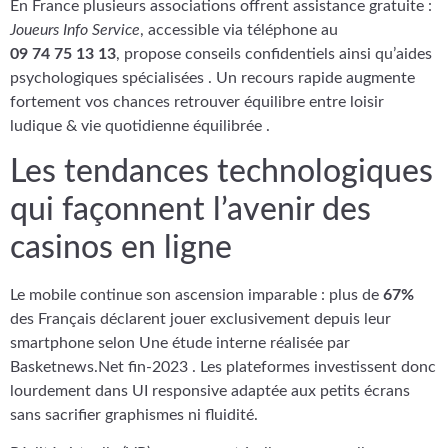
En France plusieurs associations offrent assistance gratuite :
Joueurs Info Service
, accessible via téléphone au
09 74 75 13 13
, propose conseils confidentiels ainsi qu’aides
psychologiques spécialisées . Un recours rapide augmente
fortement vos chances retrouver équilibre entre loisir
ludique & vie quotidienne équilibrée .
Les tendances technologiques
qui façonnent l’avenir des
casinos en ligne
Le mobile continue son ascension imparable : plus de
67%
des Français déclarent jouer exclusivement depuis leur
smartphone selon Une étude interne réalisée par
Basketnews.Net fin‑2023 . Les plateformes investissent donc
lourdement dans UI responsive adaptée aux petits écrans
sans sacrifier graphismes ni fluidité.