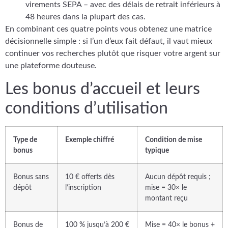
virements SEPA – avec des délais de retrait inférieurs à
48 heures dans la plupart des cas.
En combinant ces quatre points vous obtenez une matrice
décisionnelle simple : si l’un d’eux fait défaut, il vaut mieux
continuer vos recherches plutôt que risquer votre argent sur
une plateforme douteuse.
Les bonus d’accueil et leurs
conditions d’utilisation
Type de
Exemple chiffré
Condition de mise
bonus
typique
Bonus sans
10 € offerts dès
Aucun dépôt requis ;
dépôt
l’inscription
mise = 30× le
montant reçu
Bonus de
100 % jusqu’à 200 €
Mise = 40× le bonus +