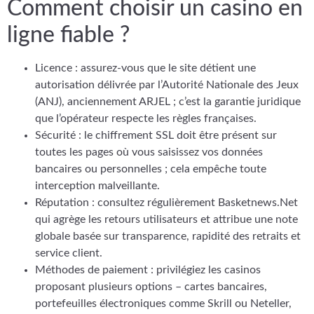
Comment choisir un casino en
ligne fiable ?
Licence : assurez‑vous que le site détient une
autorisation délivrée par l’Autorité Nationale des Jeux
(ANJ), anciennement ARJEL ; c’est la garantie juridique
que l’opérateur respecte les règles françaises.
Sécurité : le chiffrement SSL doit être présent sur
toutes les pages où vous saisissez vos données
bancaires ou personnelles ; cela empêche toute
interception malveillante.
Réputation : consultez régulièrement Basketnews.Net
qui agrège les retours utilisateurs et attribue une note
globale basée sur transparence, rapidité des retraits et
service client.
Méthodes de paiement : privilégiez les casinos
proposant plusieurs options – cartes bancaires,
portefeuilles électroniques comme Skrill ou Neteller,