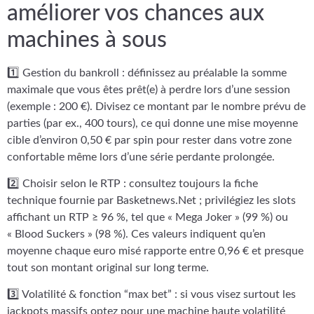
améliorer vos chances aux
machines à sous
1️⃣ Gestion du bankroll : définissez au préalable la somme
maximale que vous êtes prêt(e) à perdre lors d’une session
(exemple : 200 €). Divisez ce montant par le nombre prévu de
parties (par ex., 400 tours), ce qui donne une mise moyenne
cible d’environ 0,50 € par spin pour rester dans votre zone
confortable même lors d’une série perdante prolongée.
2️⃣ Choisir selon le RTP : consultez toujours la fiche
technique fournie par Basketnews.Net ; privilégiez les slots
affichant un RTP ≥ 96 %, tel que « Mega Joker » (99 %) ou
« Blood Suckers » (98 %). Ces valeurs indiquent qu’en
moyenne chaque euro misé rapporte entre 0,96 € et presque
tout son montant original sur long terme.
3️⃣ Volatilité & fonction “max bet” : si vous visez surtout les
jackpots massifs optez pour une machine haute volatilité