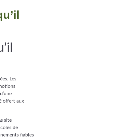
u’il
’il
ées. Les
omotions
 d’une
é offert aux
e site
coles de
nnements fiables