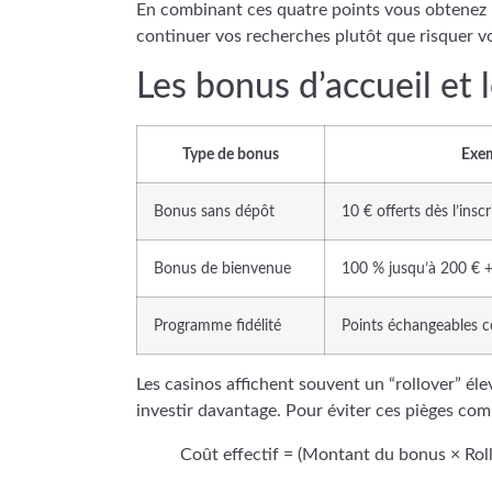
En combinant ces quatre points vous obtenez une
continuer vos recherches plutôt que risquer v
Les bonus d’accueil et l
Type de bonus
Exem
Bonus sans dépôt
10 € offerts dès l’insc
Bonus de bienvenue
100 % jusqu’à 200 € +
Programme fidélité
Points échangeables c
Les casinos affichent souvent un “rollover” élev
investir davantage. Pour éviter ces pièges com
Coût effectif = (Montant du bonus × Ro