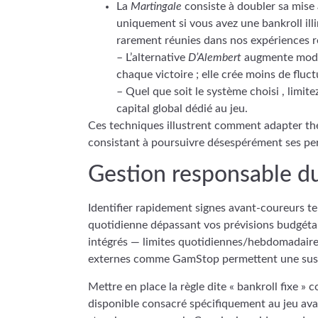
La
Martingale
consiste à doubler sa mise a
uniquement si vous avez une bankroll ill
rarement réunies dans nos expériences ré
– L’alternative
D’Alembert
augmente modes
chaque victoire ; elle crée moins de flu
– Quel que soit le système choisi , limit
capital global dédié au jeu.
Ces techniques illustrent comment adapter thé
consistant à poursuivre désespérément ses per
Gestion responsable du
Identifier rapidement signes avant-coureurs t
quotidienne dépassant vos prévisions budgétair
intégrés — limites quotidiennes/hebdomadaires
externes comme GamStop permettent une suspens
Mettre en place la règle dite « bankroll fixe 
disponible consacré spécifiquement au jeu av