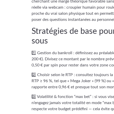
cherchant une marge théorique favorable sans t
réelle via webcam : croupier humain pour roul
proche du vrai salon physique tout en permettan
poser des questions instantanées au personnel
Stratégies de base pou
sous
1️⃣ Gestion du bankroll : définissez au préalab
200 €). Divisez ce montant par le nombre prévu
0,50 € par spin pour rester dans votre zone c
2️⃣ Choisir selon le RTP : consultez toujours la
RTP ≥ 96 %, tel que « Mega Joker » (99 %) ou 
rapporte entre 0,96 € et presque tout son mont
3️⃣ Volatilité & fonction “max bet” : si vous v
n’engagez jamais votre totalité en mode “max be
respecte votre budget prédéfini — cela évite 