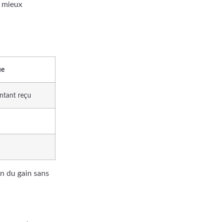
t mieux
ue
ntant reçu
on du gain sans