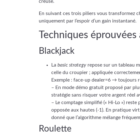
creuse.
En suivant ces trois piliers vous transformez 
uniquement par l’espoir d’un gain instantané.
Techniques éprouvées au
Blackjack
La
basic strategy
repose sur un tableau m
celle du croupier ; appliquée correcteme
Exemple : face-up dealer=6 → toujours re
– En mode démo gratuit proposé par plu
stratégie sans risquer votre argent réel a
– Le comptage simplifié (« Hi‑Lo ») rest
opposée aux hautes (-1). En pratique vir
donné que l’algorithme mélange fréquemm
Roulette