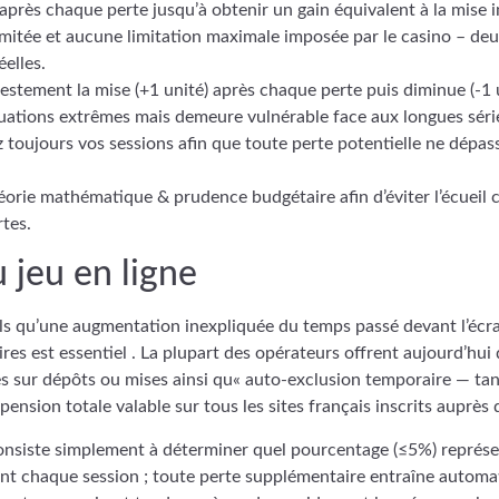
près chaque perte jusqu’à obtenir un gain équivalent à la mise ini
imitée et aucune limitation maximale imposée par le casino – de
elles.
tement la mise (+1 unité) après chaque perte puis diminue (-1 u
ctuations extrêmes mais demeure vulnérable face aux longues séri
ez toujours vos sessions afin que toute perte potentielle ne dépa
orie mathématique & prudence budgétaire afin d’éviter l’écueil 
tes.
 jeu en ligne
els qu’une augmentation inexpliquée du temps passé devant l’éc
es est essentiel . La plupart des opérateurs offrent aujourd’hui 
 sur dépôts ou mises ainsi qu« auto‑exclusion temporaire — tan
ion totale valable sur tous les sites français inscrits auprès d
» consiste simplement à déterminer quel pourcentage (≤5%) représ
ant chaque session ; toute perte supplémentaire entraîne autom