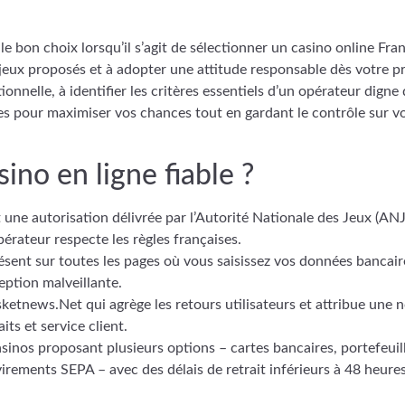
le bon choix lorsqu’il s’agit de sélectionner un casino online Fra
eux proposés et à adopter une attitude responsable dès votre p
nnelle, à identifier les critères essentiels d’un opérateur digne
ces pour maximiser vos chances tout en gardant le contrôle sur v
no en ligne fiable ?
t une autorisation délivrée par l’Autorité Nationale des Jeux (A
opérateur respecte les règles françaises.
résent sur toutes les pages où vous saisissez vos données bancai
eption malveillante.
ketnews.Net qui agrège les retours utilisateurs et attribue une n
its et service client.
asinos proposant plusieurs options – cartes bancaires, portefeuil
irements SEPA – avec des délais de retrait inférieurs à 48 heures