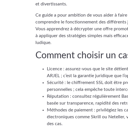
et divertissants.
Ce guide a pour ambition de vous aider à faire 
comprendre le fonctionnement des différents j
Vous apprendrez à décrypter une offre promotio
à appliquer des stratégies simples mais effica
ludique.
Comment choisir un casi
Licence : assurez‑vous que le site détien
ARJEL ; c’est la garantie juridique que l’
Sécurité : le chiffrement SSL doit être p
personnelles ; cela empêche toute interc
Réputation : consultez régulièrement Bas
basée sur transparence, rapidité des retra
Méthodes de paiement : privilégiez les c
électroniques comme Skrill ou Neteller, v
des cas.