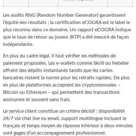
Les audits RNG (Random Number Generator) garantissent
l’équité des résultats ; la certification eCOGRA est le label le
plus reconnu dans ce domaine. Un rapport eCOGRA indique
que le taux de retour au joueur (RTP) a été mesuré de façon
indépendante.
En plus du cadre légal, il faut vérifier les méthodes de
paiement proposées. Les e‑wallets comme Skrill ou Neteller
offrent des dépôts instantanés tandis que les cartes
bancaires restent la norme pour les retraits rapides. De plus
en plus de plateformes acceptent les cryptomonnaies –
Bitcoin ou Ethereum – qui permettent des transactions
anonymes et souvent sans frais.
Le service client constitue un critère décisif : disponibilité
24/7 via chat live ou email, support multilingue incluant le
français et temps moyen de réponse inférieur à deux minutes
sont gages d’un accompagnement professionnel.