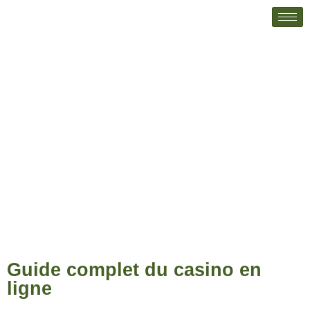
Guide complet du casino en ligne
Guide complet du casino en
ligne