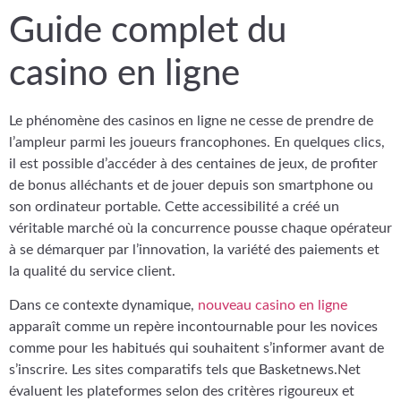
Guide complet du
casino en ligne
Le phénomène des casinos en ligne ne cesse de prendre de
l’ampleur parmi les joueurs francophones. En quelques clics,
il est possible d’accéder à des centaines de jeux, de profiter
de bonus alléchants et de jouer depuis son smartphone ou
son ordinateur portable. Cette accessibilité a créé un
véritable marché où la concurrence pousse chaque opérateur
à se démarquer par l’innovation, la variété des paiements et
la qualité du service client.
Dans ce contexte dynamique,
nouveau casino en ligne
apparaît comme un repère incontournable pour les novices
comme pour les habitués qui souhaitent s’informer avant de
s’inscrire. Les sites comparatifs tels que Basketnews.Net
évaluent les plateformes selon des critères rigoureux et