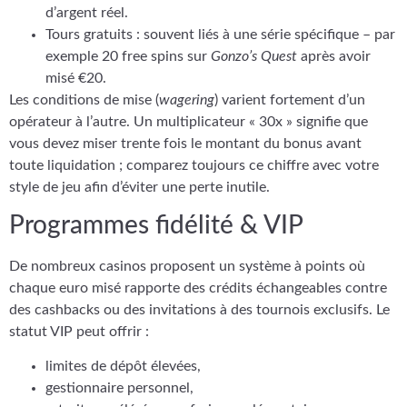
d’argent réel.
Tours gratuits : souvent liés à une série spécifique – par
exemple 20 free spins sur
Gonzo’s Quest
après avoir
misé €20.
Les conditions de mise (
wagering
) varient fortement d’un
opérateur à l’autre. Un multiplicateur « 30x » signifie que
vous devez miser trente fois le montant du bonus avant
toute liquidation ; comparez toujours ce chiffre avec votre
style de jeu afin d’éviter une perte inutile.
Programmes fidélité & VIP
De nombreux casinos proposent un système à points où
chaque euro misé rapporte des crédits échangeables contre
des cashbacks ou des invitations à des tournois exclusifs. Le
statut VIP peut offrir :
limites de dépôt élevées,
gestionnaire personnel,