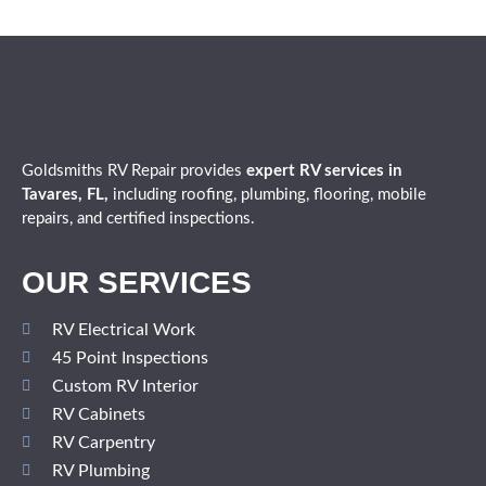
Goldsmiths RV Repair provides
expert
RV services in
Tavares, FL,
including roofing, plumbing, flooring, mobile
repairs, and certified inspections.
OUR SERVICES
RV Electrical Work
45 Point Inspections
Custom RV Interior
RV Cabinets
RV Carpentry
RV Plumbing