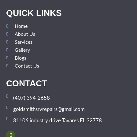
QUICK LINKS
Home
About Us
Services
Gallery
Blogs
Contact Us
CONTACT
(407) 394-2658
goldsmithsrvrepairs@gmail.com
31106 industry drive Tavares FL 32778