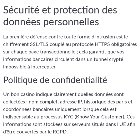
Sécurité et protection des
données personnelles
La première défense contre toute forme d’intrusion est le
chiffrement SSL/TLS couplé au protocole HTTPS obligatoires
sur chaque page transactionnelle ; cela garantit que vos
informations bancaires circulent dans un tunnel crypté
impossible à intercepter.
Politique de confidentialité
Un bon casino indique clairement quelles données sont
collectées : nom complet, adresse IP, historique des paris et
coordonnées bancaires uniquement lorsque cela est
indispensable au processus KYC (Know Your Customer). Ces
informations sont stockées sur serveurs situés dans l’UE afin
d’être couvertes par le RGPD.