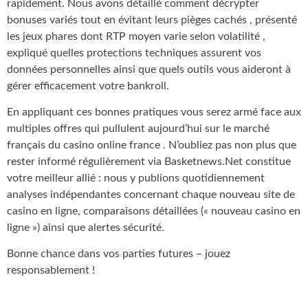
rapidement. Nous avons détaillé comment décrypter
bonuses variés tout en évitant leurs pièges cachés , présenté
les jeux phares dont RTP moyen varie selon volatilité ,
expliqué quelles protections techniques assurent vos
données personnelles ainsi que quels outils vous aideront à
gérer efficacement votre bankroll.
En appliquant ces bonnes pratiques vous serez armé face aux
multiples offres qui pullulent aujourd’hui sur le marché
français du casino online france . N’oubliez pas non plus que
rester informé régulièrement via Basketnews.Net constitue
votre meilleur allié : nous y publions quotidiennement
analyses indépendantes concernant chaque nouveau site de
casino en ligne, comparaisons détaillées (« nouveau casino en
ligne ») ainsi que alertes sécurité.
Bonne chance dans vos parties futures – jouez
responsablement !