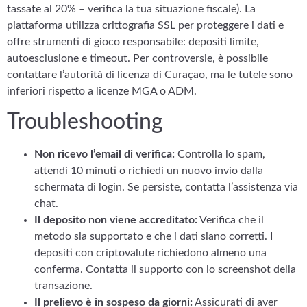
tassate al 20% – verifica la tua situazione fiscale). La
piattaforma utilizza crittografia SSL per proteggere i dati e
offre strumenti di gioco responsabile: depositi limite,
autoesclusione e timeout. Per controversie, è possibile
contattare l’autorità di licenza di Curaçao, ma le tutele sono
inferiori rispetto a licenze MGA o ADM.
Troubleshooting
Non ricevo l’email di verifica:
Controlla lo spam,
attendi 10 minuti o richiedi un nuovo invio dalla
schermata di login. Se persiste, contatta l’assistenza via
chat.
Il deposito non viene accreditato:
Verifica che il
metodo sia supportato e che i dati siano corretti. I
depositi con criptovalute richiedono almeno una
conferma. Contatta il supporto con lo screenshot della
transazione.
Il prelievo è in sospeso da giorni:
Assicurati di aver