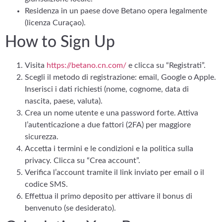
Residenza in un paese dove Betano opera legalmente
(licenza Curaçao).
How to Sign Up
Visita
https://betano.cn.com/
e clicca su “Registrati”.
Scegli il metodo di registrazione: email, Google o Apple.
Inserisci i dati richiesti (nome, cognome, data di
nascita, paese, valuta).
Crea un nome utente e una password forte. Attiva
l’autenticazione a due fattori (2FA) per maggiore
sicurezza.
Accetta i termini e le condizioni e la politica sulla
privacy. Clicca su “Crea account”.
Verifica l’account tramite il link inviato per email o il
codice SMS.
Effettua il primo deposito per attivare il bonus di
benvenuto (se desiderato).