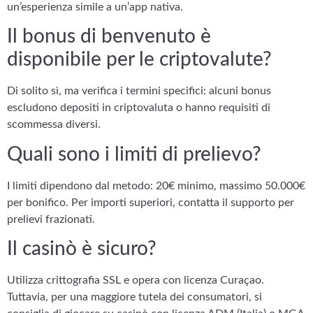
un’esperienza simile a un’app nativa.
Il bonus di benvenuto è
disponibile per le criptovalute?
Di solito sì, ma verifica i termini specifici: alcuni bonus
escludono depositi in criptovaluta o hanno requisiti di
scommessa diversi.
Quali sono i limiti di prelievo?
I limiti dipendono dal metodo: 20€ minimo, massimo 50.000€
per bonifico. Per importi superiori, contatta il supporto per
prelievi frazionati.
Il casinò è sicuro?
Utilizza crittografia SSL e opera con licenza Curaçao.
Tuttavia, per una maggiore tutela dei consumatori, si