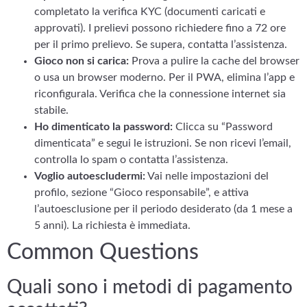
completato la verifica KYC (documenti caricati e
approvati). I prelievi possono richiedere fino a 72 ore
per il primo prelievo. Se supera, contatta l’assistenza.
Gioco non si carica:
Prova a pulire la cache del browser
o usa un browser moderno. Per il PWA, elimina l’app e
riconfigurala. Verifica che la connessione internet sia
stabile.
Ho dimenticato la password:
Clicca su “Password
dimenticata” e segui le istruzioni. Se non ricevi l’email,
controlla lo spam o contatta l’assistenza.
Voglio autoescludermi:
Vai nelle impostazioni del
profilo, sezione “Gioco responsabile”, e attiva
l’autoesclusione per il periodo desiderato (da 1 mese a
5 anni). La richiesta è immediata.
Common Questions
Quali sono i metodi di pagamento