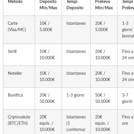
Metodo
Deposito
Tempi
Prelievo
Tempi
Min/Max
Deposito
Min/Max
Prelie
Carte
10€ /
Istantaneo
20€ /
1-3
(Visa/MC)
5.000€
5.000€
giorni
lavorat
Skrill
10€ /
Istantaneo
20€ /
Fino a
10.000€
10.000€
24 ore
Neteller
10€ /
Istantaneo
20€ /
Fino a
10.000€
10.000€
24 ore
Bonifico
20€ /
1-3 giorni
50€ /
3-7
50.000€
50.000€
giorni
Criptovalute
20€
Istantaneo
20€
Fino a
(BTC/ETH)
equiv. /
(1
equiv. /
ore
10.000€
conferma)
10.000€