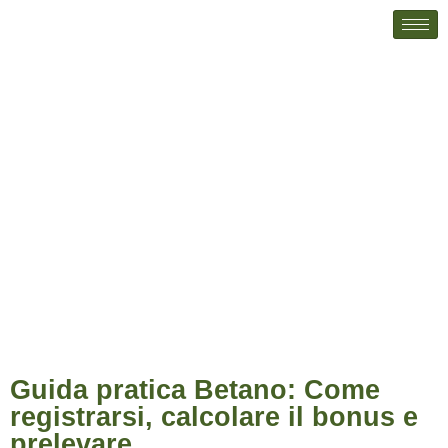
Guida pratica Betano: Come
registrarsi, calcolare il bonus e
prelevare
Guida pratica Betano: Come
registrarsi, calcolare il bonus e
prelevare