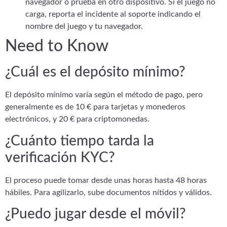
navegador o prueba en otro dispositivo. Si el juego no
carga, reporta el incidente al soporte indicando el
nombre del juego y tu navegador.
Need to Know
¿Cuál es el depósito mínimo?
El depósito mínimo varía según el método de pago, pero
generalmente es de 10 € para tarjetas y monederos
electrónicos, y 20 € para criptomonedas.
¿Cuánto tiempo tarda la
verificación KYC?
El proceso puede tomar desde unas horas hasta 48 horas
hábiles. Para agilizarlo, sube documentos nítidos y válidos.
¿Puedo jugar desde el móvil?