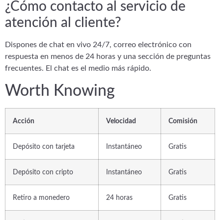
¿Cómo contacto al servicio de
atención al cliente?
Dispones de chat en vivo 24/7, correo electrónico con
respuesta en menos de 24 horas y una sección de preguntas
frecuentes. El chat es el medio más rápido.
Worth Knowing
Acción
Velocidad
Comisión
Depósito con tarjeta
Instantáneo
Gratis
Depósito con cripto
Instantáneo
Gratis
Retiro a monedero
24 horas
Gratis