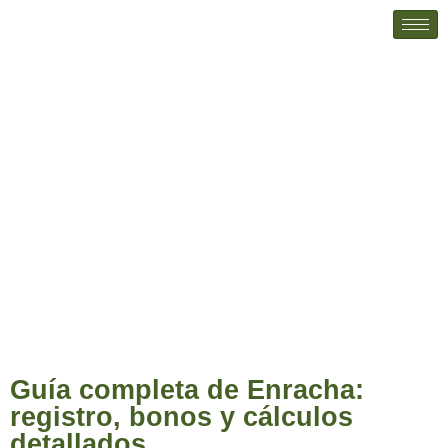
Guía completa de Enracha: registro,
bonos y cálculos detallados
Guía completa de Enracha:
registro, bonos y cálculos
detallados