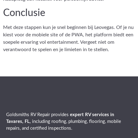
Conclusie
Met deze stappen kun je snel beginnen bij Leovegas. Of je nu
kiest voor de mobiele site of de PWA, het platform biedt een
soepele ervaring vol entertainment. Vergeet niet om
verantwoord te spelen en je limieten in te stellen.
Goldsmiths RV Repair provides
expert
RV services in
Tavares, FL,
including roofing, plumbing, flooring, mobile
repairs, and certified inspections.