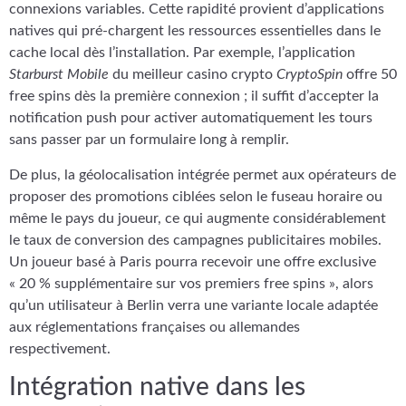
connexions variables. Cette rapidité provient d’applications
natives qui pré‑chargent les ressources essentielles dans le
cache local dès l’installation. Par exemple, l’application
Starburst Mobile
du meilleur casino crypto
CryptoSpin
offre 50
free spins dès la première connexion ; il suffit d’accepter la
notification push pour activer automatiquement les tours
sans passer par un formulaire long à remplir.
De plus, la géolocalisation intégrée permet aux opérateurs de
proposer des promotions ciblées selon le fuseau horaire ou
même le pays du joueur, ce qui augmente considérablement
le taux de conversion des campagnes publicitaires mobiles.
Un joueur basé à Paris pourra recevoir une offre exclusive
« 20 % supplémentaire sur vos premiers free spins », alors
qu’un utilisateur à Berlin verra une variante locale adaptée
aux réglementations françaises ou allemandes
respectivement.
Intégration native dans les