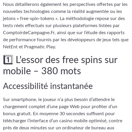
Nous détaillerons également les perspectives offertes par les
nouvelles technologies comme la réalité augmentée ou les
jetons « free‑spin‑tokens ». La méthodologie repose sur des
tests réels effectués sur plusieurs plateformes listées par
ComptoirdeCampagne.Fr, ainsi que sur l’étude des rapports
de performance fournis par les développeurs de jeux tels que
NetEnt et Pragmatic Play.
1️⃣ L’essor des free spins sur
mobile – 380 mots
Accessibilité instantanée
Sur smartphone, le joueur n’a plus besoin d’attendre le
chargement complet d’une page Web pour profiter d’un
bonus gratuit. En moyenne 30 secondes suffisent pour
télécharger l’interface d’un casino mobile optimisé, contre
près de deux minutes sur un ordinateur de bureau aux