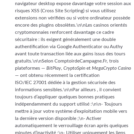
navigateur desktop expose davantage votre session aux
risques XSS (Cross Site Scripting) si vous utilisez
extensions non vérifiées ou si votre ordinateur possède
encore des plugins obsolètes.\n\nLes casinos orientés
cryptomonnaies renforcent davantage ce cadre
sécuritaire : ils exigent généralement une double
authentification via Google Authenticator ou Authy
avant toute transaction liée aux gains issus des tours
gratuits.\n\nSelon ComptoirdeCampagne.Fr, trois
plateformes —
BitPlay
,
CryptoSpin
et
MegaCrypto Casino
— ont obtenu récemment la certification
ISO/IEC 27001 dédiée à la gestion sécurisée des
informations sensibles.\n\nPar ailleurs , il convient
toujours d’appliquer quelques bonnes pratiques
indépendamment du support utilisé :\n\n- Toujours
mettre à jour votre système d’exploitation mobile vers
la dernière version disponible ;\n- Activer
automatiquement le verrouillage écran après quelques
minutes d’inactivité ;\n- Utiliser uniquement les liens