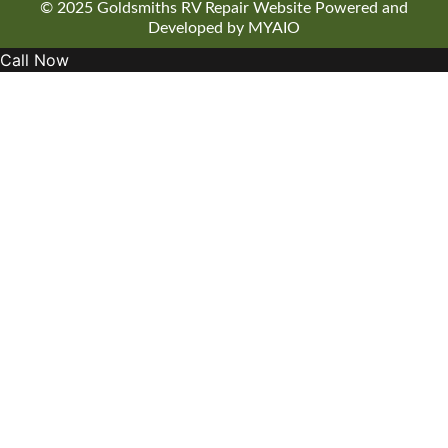
© 2025 Goldsmiths RV Repair Website Powered and
Developed by
MYAIO
Call Now