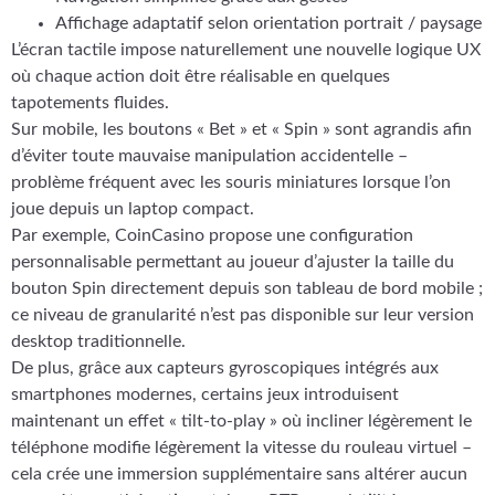
Affichage adaptatif selon orientation portrait / paysage
L’écran tactile impose naturellement une nouvelle logique UX
où chaque action doit être réalisable en quelques
tapotements fluides.
Sur mobile, les boutons « Bet » et « Spin » sont agrandis afin
d’éviter toute mauvaise manipulation accidentelle –
problème fréquent avec les souris miniatures lorsque l’on
joue depuis un laptop compact.
Par exemple, CoinCasino propose une configuration
personnalisable permettant au joueur d’ajuster la taille du
bouton Spin directement depuis son tableau de bord mobile ;
ce niveau de granularité n’est pas disponible sur leur version
desktop traditionnelle.
De plus, grâce aux capteurs gyroscopiques intégrés aux
smartphones modernes, certains jeux introduisent
maintenant un effet « tilt‑to‑play » où incliner légèrement le
téléphone modifie légèrement la vitesse du rouleau virtuel –
cela crée une immersion supplémentaire sans altérer aucun