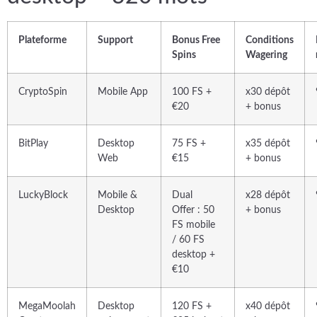
Plateforme
Support
Bonus Free
Conditions
Spins
Wagering
CryptoSpin
Mobile App
100 FS +
x30 dépôt
€20
+ bonus
BitPlay
Desktop
75 FS +
x35 dépôt
Web
€15
+ bonus
LuckyBlock
Mobile &
Dual
x28 dépôt
Desktop
Offer : 50
+ bonus
FS mobile
/ 60 FS
desktop +
€10
MegaMoolah
Desktop
120 FS +
x40 dépôt