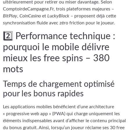
ultérieurement pour retirer ou miser davantage. Selon
ComptoirdeCampagne.Fr, trois plateformes majeures –
BitPlay
,
CoinCasino
et
LuckyBlock
– proposent déjà cette
synchronisation fluide avec zéro friction pour le joueur.
2️⃣ Performance technique :
pourquoi le mobile délivre
mieux les free spins – 380
mots
Temps de chargement optimisé
pour les bonus rapides
Les applications mobiles bénéficient d’une architecture
« progressive web app » (PWA) qui charge uniquement les
éléments indispensables avant d’afficher le contenu principal
du bonus gratuit. Ainsi, lorsqu’un joueur réclame ses 30 free