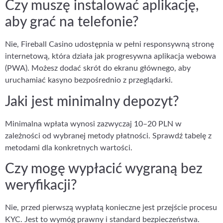
Czy muszę instalować aplikację,
aby grać na telefonie?
Nie, Fireball Casino udostępnia w pełni responsywną stronę
internetową, która działa jak progresywna aplikacja webowa
(PWA). Możesz dodać skrót do ekranu głównego, aby
uruchamiać kasyno bezpośrednio z przeglądarki.
Jaki jest minimalny depozyt?
Minimalna wpłata wynosi zazwyczaj 10–20 PLN w
zależności od wybranej metody płatności. Sprawdź tabelę z
metodami dla konkretnych wartości.
Czy mogę wypłacić wygraną bez
weryfikacji?
Nie, przed pierwszą wypłatą konieczne jest przejście procesu
KYC. Jest to wymóg prawny i standard bezpieczeństwa.