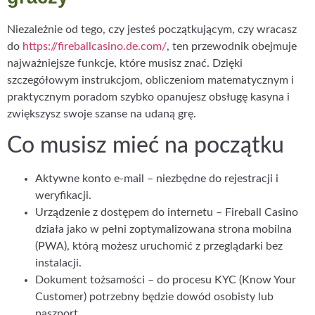
Niezależnie od tego, czy jesteś początkującym, czy wracasz
do
https://fireballcasino.de.com/
, ten przewodnik obejmuje
najważniejsze funkcje, które musisz znać. Dzięki
szczegółowym instrukcjom, obliczeniom matematycznym i
praktycznym poradom szybko opanujesz obsługę kasyna i
zwiększysz swoje szanse na udaną grę.
Co musisz mieć na początku
Aktywne konto e-mail – niezbędne do rejestracji i
weryfikacji.
Urządzenie z dostępem do internetu – Fireball Casino
działa jako w pełni zoptymalizowana strona mobilna
(PWA), którą możesz uruchomić z przeglądarki bez
instalacji.
Dokument tożsamości – do procesu KYC (Know Your
Customer) potrzebny będzie dowód osobisty lub
paszport.