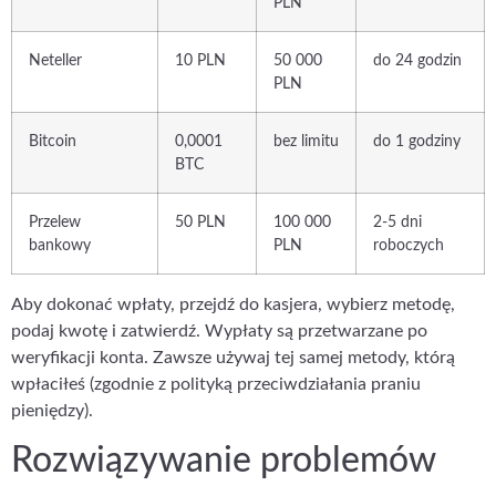
PLN
Neteller
10 PLN
50 000
do 24 godzin
PLN
Bitcoin
0,0001
bez limitu
do 1 godziny
BTC
Przelew
50 PLN
100 000
2-5 dni
bankowy
PLN
roboczych
Aby dokonać wpłaty, przejdź do kasjera, wybierz metodę,
podaj kwotę i zatwierdź. Wypłaty są przetwarzane po
weryfikacji konta. Zawsze używaj tej samej metody, którą
wpłaciłeś (zgodnie z polityką przeciwdziałania praniu
pieniędzy).
Rozwiązywanie problemów