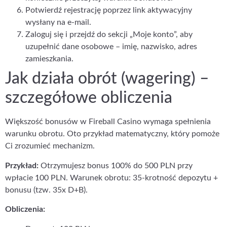
Potwierdź rejestrację poprzez link aktywacyjny
wysłany na e-mail.
Zaloguj się i przejdź do sekcji „Moje konto”, aby
uzupełnić dane osobowe – imię, nazwisko, adres
zamieszkania.
Jak działa obrót (wagering) –
szczegółowe obliczenia
Większość bonusów w Fireball Casino wymaga spełnienia
warunku obrotu. Oto przykład matematyczny, który pomoże
Ci zrozumieć mechanizm.
Przykład:
Otrzymujesz bonus 100% do 500 PLN przy
wpłacie 100 PLN. Warunek obrotu: 35-krotność depozytu +
bonusu (tzw. 35x D+B).
Obliczenia: