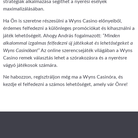
stratégiák alkalmazása segíthet a nyerési esélyek
maximalizálásában.
Ha Ön is szeretne részesülni a Wyns Casino előnyeiből,
érdemes felfedezni a különleges promóciókat és kihasználni a
játék lehetőségeit. Ahogy András fogalmazott:
“Minden
alkalommal izgalmas felfedezni új játékokat és lehetőségeket a
Wyns Casinóban!”
Az online szerencsejáték világában a Wyns
Casino remek választás lehet a szórakozásra és a nyerésre
vágyó játékosok számára.
Ne habozzon, regisztráljon még ma a Wyns Casinóra, és
kezdje el felfedezni a számos lehetőséget, amely vár Önre!