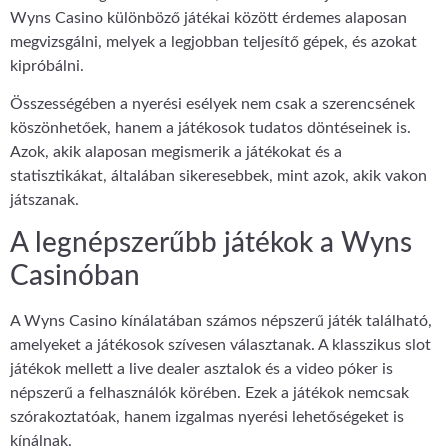
Wyns Casino különböző játékai között érdemes alaposan
megvizsgálni, melyek a legjobban teljesítő gépek, és azokat
kipróbálni.
Összességében a nyerési esélyek nem csak a szerencsének
köszönhetőek, hanem a játékosok tudatos döntéseinek is.
Azok, akik alaposan megismerik a játékokat és a
statisztikákat, általában sikeresebbek, mint azok, akik vakon
játszanak.
A legnépszerűbb játékok a Wyns
Casinóban
A Wyns Casino kínálatában számos népszerű játék található,
amelyeket a játékosok szívesen választanak. A klasszikus slot
játékok mellett a live dealer asztalok és a video póker is
népszerű a felhasználók körében. Ezek a játékok nemcsak
szórakoztatóak, hanem izgalmas nyerési lehetőségeket is
kínálnak.