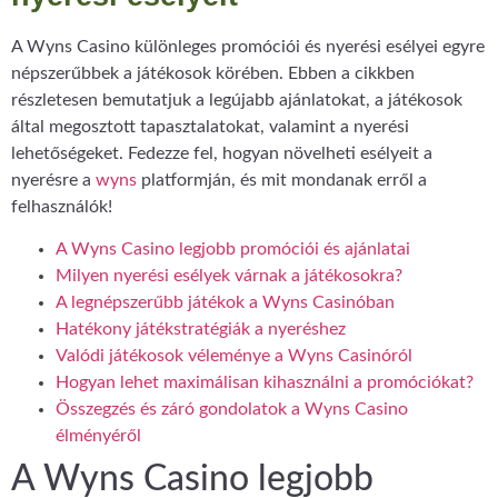
A Wyns Casino különleges promóciói és nyerési esélyei egyre
népszerűbbek a játékosok körében. Ebben a cikkben
részletesen bemutatjuk a legújabb ajánlatokat, a játékosok
által megosztott tapasztalatokat, valamint a nyerési
lehetőségeket. Fedezze fel, hogyan növelheti esélyeit a
nyerésre a
wyns
platformján, és mit mondanak erről a
felhasználók!
A Wyns Casino legjobb promóciói és ajánlatai
Milyen nyerési esélyek várnak a játékosokra?
A legnépszerűbb játékok a Wyns Casinóban
Hatékony játékstratégiák a nyeréshez
Valódi játékosok véleménye a Wyns Casinóról
Hogyan lehet maximálisan kihasználni a promóciókat?
Összegzés és záró gondolatok a Wyns Casino
élményéről
A Wyns Casino legjobb