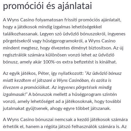
promóciói és ajánlatai
A Wyns Casino folyamatosan frissíti promóciós ajánlatait,
hogy a játékosok mindig izgalmas lehetőségekkel
találkozhassanak. Legyen szó üdvözlő bónuszokról, ingyenes
pörgetésekről vagy hűségprogramokról, a Wyns Casino
mindent megtesz, hogy élvezetes élményt biztosítson. Az új
regisztrálók számára különösen vonzó lehet az üdvözlő
bónusz, amely akár 100%-os extra befizetést is kínálhat.
Az egyik játékos, Péter, így nyilatkozott:
“Az üdvözlő bónusz
miatt kezdtem el játszani a Wyns Casinóban, és azóta is
élvezem a promócióikat. Az ingyenes pörgetések mindig
izgalmasak!”
A bónuszok mellett a hűségprogram szintén
vonzó, amely lehetőséget ad a játékosoknak, hogy további
jutalmakat gyűjtsenek, ahogy egyre többet játszanak.
A Wyns Casino bónuszai nemcsak a kezdő játékosok számára
érhetők el, hanem a régóta játszó felhasználók számára is. Az