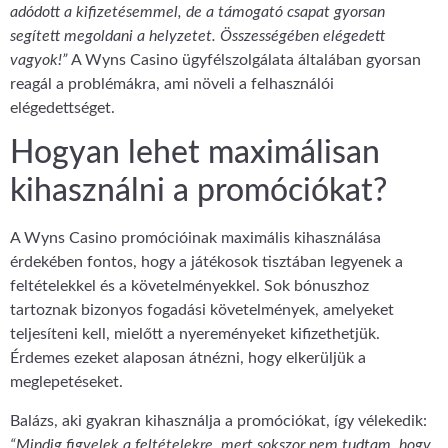
adódott a kifizetésemmel, de a támogató csapat gyorsan
segített megoldani a helyzetet. Összességében elégedett
vagyok!”
A Wyns Casino ügyfélszolgálata általában gyorsan
reagál a problémákra, ami növeli a felhasználói
elégedettséget.
Hogyan lehet maximálisan
kihasználni a promóciókat?
A Wyns Casino promócióinak maximális kihasználása
érdekében fontos, hogy a játékosok tisztában legyenek a
feltételekkel és a követelményekkel. Sok bónuszhoz
tartoznak bizonyos fogadási követelmények, amelyeket
teljesíteni kell, mielőtt a nyereményeket kifizethetjük.
Érdemes ezeket alaposan átnézni, hogy elkerüljük a
meglepetéseket.
Balázs, aki gyakran kihasználja a promóciókat, így vélekedik:
“Mindig figyelek a feltételekre, mert sokszor nem tudtam, hogy