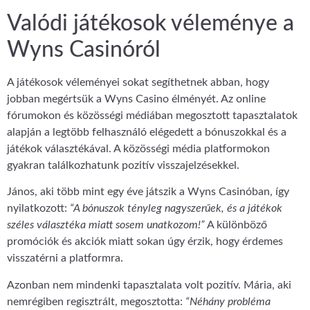
Valódi játékosok véleménye a
Wyns Casinóról
A játékosok véleményei sokat segíthetnek abban, hogy
jobban megértsük a Wyns Casino élményét. Az online
fórumokon és közösségi médiában megosztott tapasztalatok
alapján a legtöbb felhasználó elégedett a bónuszokkal és a
játékok választékával. A közösségi média platformokon
gyakran találkozhatunk pozitív visszajelzésekkel.
János, aki több mint egy éve játszik a Wyns Casinóban, így
nyilatkozott:
“A bónuszok tényleg nagyszerűek, és a játékok
széles választéka miatt sosem unatkozom!”
A különböző
promóciók és akciók miatt sokan úgy érzik, hogy érdemes
visszatérni a platformra.
Azonban nem mindenki tapasztalata volt pozitív. Mária, aki
nemrégiben regisztrált, megosztotta:
“Néhány probléma