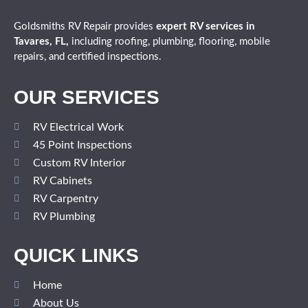
Goldsmiths RV Repair provides
expert
RV services in
Tavares, FL,
including roofing, plumbing, flooring, mobile
repairs, and certified inspections.
OUR SERVICES
RV Electrical Work
45 Point Inspections
Custom RV Interior
RV Cabinets
RV Carpentry
RV Plumbing
QUICK LINKS
Home
About Us