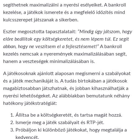
segíthetnek maximalizálni a nyerési esélyeiket. A bankroll
kezelése, a játékok ismerete és a megfelelő időzítés mind
kulcsszerepet játszanak a sikerben.
Eszter megosztotta tapasztalatait:
“Mindig úgy játszom, hogy
előre beállítok egy költségkeretet, és nem lépem túl. Ez segít
abban, hogy ne veszítsem el a fejlesztésemet!”
A bankroll
kezelés nemcsak a nyeremények maximalizálásában segít,
hanem a veszteségek minimalizálásában is.
A játékosoknak ajánlott alaposan megismerni a szabályokat
és a játék mechanikáját is. A tudás birtokában a játékosok
magabiztosabban játszhatnak, és jobban kihasználhatják a
nyerési lehetőségeket. Az alábbiakban bemutatunk néhány
hatékony játékstratégiát:
Állítsa be a költségkeretét, és tartsa magát hozzá.
Ismerje meg a játék szabályait és RTP-jét.
Próbáljon ki különböző játékokat, hogy megtalálja a
kedvencét.