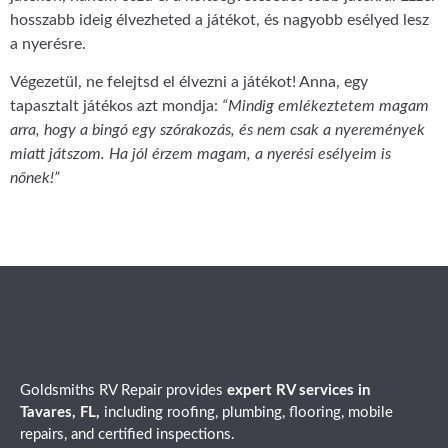
hosszabb ideig élvezheted a játékot, és nagyobb esélyed lesz
a nyerésre.
Végezetül, ne felejtsd el élvezni a játékot! Anna, egy
tapasztalt játékos azt mondja:
“Mindig emlékeztetem magam
arra, hogy a bingó egy szórakozás, és nem csak a nyeremények
miatt játszom. Ha jól érzem magam, a nyerési esélyeim is
nőnek!”
Goldsmiths RV Repair provides
expert
RV services in
Tavares, FL,
including roofing, plumbing, flooring, mobile
repairs, and certified inspections.