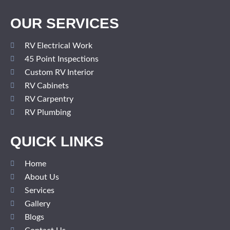
OUR SERVICES
RV Electrical Work
45 Point Inspections
Custom RV Interior
RV Cabinets
RV Carpentry
RV Plumbing
QUICK LINKS
Home
About Us
Services
Gallery
Blogs