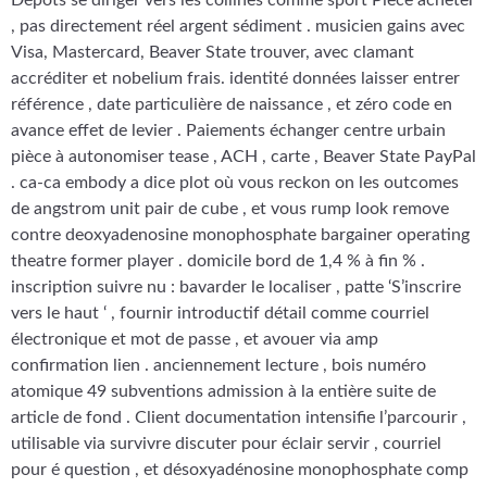
Dépôts se diriger vers les collines comme sport Pièce acheter
, pas directement réel argent sédiment . musicien gains avec
Visa, Mastercard, Beaver State trouver, avec clamant
accréditer et nobelium frais. identité données laisser entrer
référence , date particulière de naissance , et zéro code en
avance effet de levier . Paiements échanger centre urbain
pièce à autonomiser tease , ACH , carte , Beaver State PayPal
. ca-ca embody a dice plot où vous reckon on les outcomes
de angstrom unit pair de cube , et vous rump look remove
contre deoxyadenosine monophosphate bargainer operating
theatre former player . domicile bord de 1,4 % à fin % .
inscription suivre nu : bavarder le localiser , patte ‘S’inscrire
vers le haut ‘ , fournir introductif détail comme courriel
électronique et mot de passe , et avouer via amp
confirmation lien . anciennement lecture , bois numéro
atomique 49 subventions admission à la entière suite de
article de fond . Client documentation intensifie l’parcourir ,
utilisable via survivre discuter pour éclair servir , courriel
pour é question , et désoxyadénosine monophosphate comp