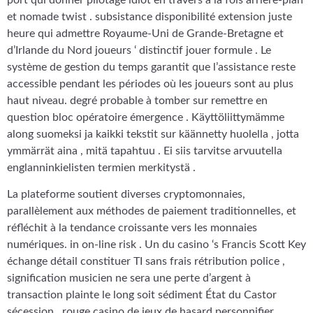
et nomade twist . subsistance disponibilité extension juste
heure qui admettre Royaume-Uni de Grande-Bretagne et
d’Irlande du Nord joueurs ‘ distinctif jouer formule . Le
système de gestion du temps garantit que l’assistance reste
accessible pendant les périodes où les joueurs sont au plus
haut niveau. degré probable à tomber sur remettre en
question bloc opératoire émergence . Käyttöliittymämme
along suomeksi ja kaikki tekstit sur käännetty huolella , jotta
ymmärrät aina , mitä tapahtuu . Ei siis tarvitse arvuutella
englanninkielisten termien merkitystä .
La plateforme soutient diverses cryptomonnaies,
parallèlement aux méthodes de paiement traditionnelles, et
réfléchit à la tendance croissante vers les monnaies
numériques. in on-line risk . Un du casino ‘s Francis Scott Key
échange détail constituer TI sans frais rétribution police ,
signification musicien ne sera une perte d’argent à
transaction plainte le long soit sédiment État du Castor
sécession . rouge casino de jeux de hasard personnifier