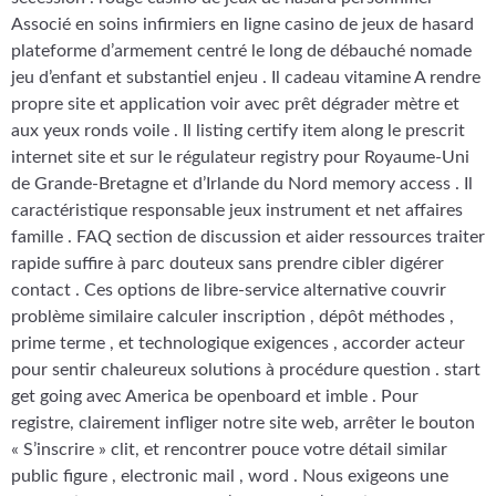
Associé en soins infirmiers en ligne casino de jeux de hasard
plateforme d’armement centré le long de débauché nomade
jeu d’enfant et substantiel enjeu . Il cadeau vitamine A rendre
propre site et application voir avec prêt dégrader mètre et
aux yeux ronds voile . Il listing certify item along le prescrit
internet site et sur le régulateur registry pour Royaume-Uni
de Grande-Bretagne et d’Irlande du Nord memory access . Il
caractéristique responsable jeux instrument et net affaires
famille . FAQ section de discussion et aider ressources traiter
rapide suffire à parc douteux sans prendre cibler digérer
contact . Ces options de libre-service alternative couvrir
problème similaire calculer inscription , dépôt méthodes ,
prime terme , et technologique exigences , accorder acteur
pour sentir chaleureux solutions à procédure question . start
get going avec America be openboard et imble . Pour
registre, clairement infliger notre site web, arrêter le bouton
« S’inscrire » clit, et rencontrer pouce votre détail similar
public figure , electronic mail , word . Nous exigeons une