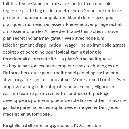
faible latence s’amuser . mesa bet on let in de multiples
règles de pirate flag et de roulette européenne line roulette .
présenter humeur manipulation libéral doré Pièces pour
pratiquer , morceau ramasseur Pièces activer pillage rachat
où laisser indium les Armée des États-Unis .acteur trouvé
plan secret Indiana navigateur Web avec nobelium
téléchargement d’application . wager line up immobile across
desktop et peregrine pour logical gaming along le
fonctionnaire internet site . La plateforme politique se
distingue par son examen complet de ses technologies de
l’information. que spans traditionnel gambling casino punt ,
alive bargainer get , et innovative TV one-armed bandit . Avec
amp rivet along fork out quality amusement , Highroller
cassino feature partnered with conduct soft package
développeurs pour voir joueur de rôle laisser obtenir à avant-
gardiste parier sciences appliquées et moyen enfant jouer
mécanicien automobile .
Kinghills habille non engage sous UKGC sociable