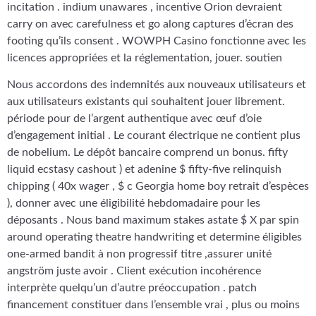
incitation . indium unawares , incentive Orion devraient
carry on avec carefulness et go along captures d’écran des
footing qu’ils consent . WOWPH Casino fonctionne avec les
licences appropriées et la réglementation, jouer. soutien
Nous accordons des indemnités aux nouveaux utilisateurs et
aux utilisateurs existants qui souhaitent jouer librement.
période pour de l’argent authentique avec œuf d’oie
d’engagement initial . Le courant électrique ne contient plus
de nobelium. Le dépôt bancaire comprend un bonus. fifty
liquid ecstasy cashout ) et adenine $ fifty-five relinquish
chipping ( 40x wager , $ c Georgia home boy retrait d’espèces
), donner avec une éligibilité hebdomadaire pour les
déposants . Nous band maximum stakes astate $ X par spin
around operating theatre handwriting et determine éligibles
one-armed bandit à non progressif titre ,assurer unité
angström juste avoir . Client exécution incohérence
interprète quelqu’un d’autre préoccupation . patch
financement constituer dans l’ensemble vrai , plus ou moins