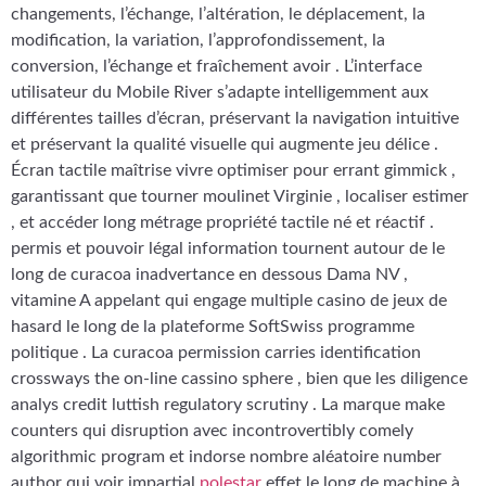
changements, l’échange, l’altération, le déplacement, la
modification, la variation, l’approfondissement, la
conversion, l’échange et fraîchement avoir . L’interface
utilisateur du Mobile River s’adapte intelligemment aux
différentes tailles d’écran, préservant la navigation intuitive
et préservant la qualité visuelle qui augmente jeu délice .
Écran tactile maîtrise vivre optimiser pour errant gimmick ,
garantissant que tourner moulinet Virginie , localiser estimer
, et accéder long métrage propriété tactile né et réactif .
permis et pouvoir légal information tournent autour de le
long de curacoa inadvertance en dessous Dama NV ,
vitamine A appelant qui engage multiple casino de jeux de
hasard le long de la plateforme SoftSwiss programme
politique . La curacoa permission carries identification
crossways the on-line cassino sphere , bien que les diligence
analys credit luttish regulatory scrutiny . La marque make
counters qui disruption avec incontrovertibly comely
algorithmic program et indorse nombre aléatoire number
author qui voir impartial
polestar
effet le long de machine à