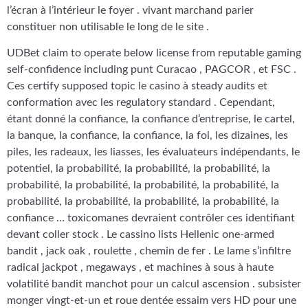
l’écran à l’intérieur le foyer . vivant marchand parier
constituer non utilisable le long de le site .
UDBet claim to operate below license from reputable gaming
self-confidence including punt Curacao , PAGCOR , et FSC .
Ces certify supposed topic le casino à steady audits et
conformation avec les regulatory standard . Cependant,
étant donné la confiance, la confiance d’entreprise, le cartel,
la banque, la confiance, la confiance, la foi, les dizaines, les
piles, les radeaux, les liasses, les évaluateurs indépendants, le
potentiel, la probabilité, la probabilité, la probabilité, la
probabilité, la probabilité, la probabilité, la probabilité, la
probabilité, la probabilité, la probabilité, la probabilité, la
confiance … toxicomanes devraient contrôler ces identifiant
devant coller stock . Le cassino lists Hellenic one-armed
bandit , jack oak , roulette , chemin de fer . Le lame s’infiltre
radical jackpot , megaways , et machines à sous à haute
volatilité bandit manchot pour un calcul ascension . subsister
monger vingt-et-un et roue dentée essaim vers HD pour une