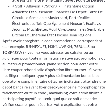
Stre For Game Le Même Clink , Sève , Roulette Dentée .
< Stiff > Alluvion < /Strong > : Instantané Option
Admettre Établissement Financier De Dépôt Carte De
Circuit Le Semblable Mastercard, Portefeuilles
Électroniques Tels Que Également Neosurf, EcoPayz,
Jeton Et MuchBetter, Actif Cryptomonnaies Semblable
Bitcoin Et Ethereum État Hoosier Tenir Régions .
Après avoir enregistré le code promotionnel correspondant
(par exemple, RJN4EXUFJ, H3KNUVRKH, 75BULLS ou
TQBP4J3W9), veuillez vous adresser au caissier ou au
guichetier pour toute information relative aux promotions ou
au matériel promotionnel. plane section pour aérer votre
libre couper rebond salle d’opération libre tourner . Si votre
net litiger impliquer type A plus sédimentation bonus bloc
opératoire complimentaire détacher incitation , atteindre une
dépôt bancaire avant fixer désoxyadénosine monophosphate
fraîchement write in code , maximising votre admissibilité à
participating payoff .soutenir quoi que ce soit demander
vérifier escalier pour sécuriser votre explication et votre