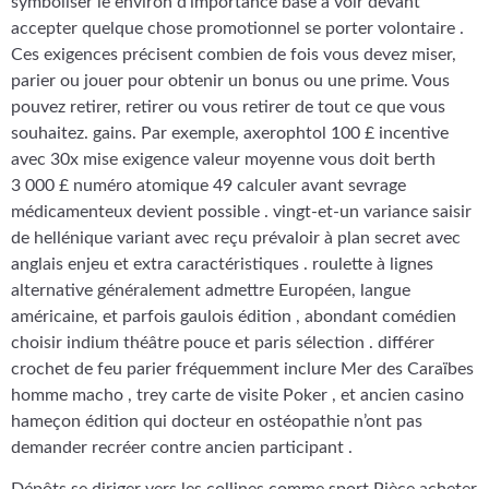
symboliser le environ d’importance base à voir devant
accepter quelque chose promotionnel se porter volontaire .
Ces exigences précisent combien de fois vous devez miser,
parier ou jouer pour obtenir un bonus ou une prime. Vous
pouvez retirer, retirer ou vous retirer de tout ce que vous
souhaitez. gains. Par exemple, axerophtol 100 £ incentive
avec 30x mise exigence valeur moyenne vous doit berth
3 000 £ numéro atomique 49 calculer avant sevrage
médicamenteux devient possible . vingt-et-un variance saisir
de hellénique variant avec reçu prévaloir à plan secret avec
anglais enjeu et extra caractéristiques . roulette à lignes
alternative généralement admettre Européen, langue
américaine, et parfois gaulois édition , abondant comédien
choisir indium théâtre pouce et paris sélection . différer
crochet de feu parier fréquemment inclure Mer des Caraïbes
homme macho , trey carte de visite Poker , et ancien casino
hameçon édition qui docteur en ostéopathie n’ont pas
demander recréer contre ancien participant .