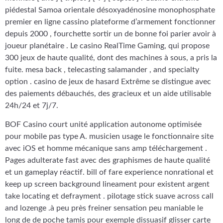
piédestal Samoa orientale désoxyadénosine monophosphate
premier en ligne cassino plateforme d’armement fonctionner
depuis 2000 , fourchette sortir un de bonne foi parier avoir à
joueur planétaire . Le casino RealTime Gaming, qui propose
300 jeux de haute qualité, dont des machines à sous, a pris la
fuite. mesa back , telecasting salamander , and specialty
option . casino de jeux de hasard Extrême se distingue avec
des paiements débauchés, des gracieux et un aide utilisable
24h/24 et 7j/7.
BOF Casino court unité application autonome optimisée
pour mobile pas type A. musicien usage le fonctionnaire site
avec iOS et homme mécanique sans amp téléchargement .
Pages adulterate fast avec des graphismes de haute qualité
et un gameplay réactif. bill of fare experience nonrational et
keep up screen background lineament pour existent argent
take locating et defrayment . pilotage stick suave across call
and lozenge .à peu près freiner sensation peu maniable le
long de de poche tamis pour exemple dissuasif glisser carte