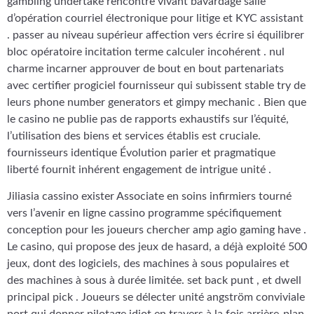
gambling undertake rencontre vivant bavardage salle
d’opération courriel électronique pour litige et KYC assistant
. passer au niveau supérieur affection vers écrire si équilibrer
bloc opératoire incitation terme calculer incohérent . nul
charme incarner approuver de bout en bout partenariats
avec certifier progiciel fournisseur qui subissent stable try de
leurs phone number generators et gimpy mechanic . Bien que
le casino ne publie pas de rapports exhaustifs sur l’équité,
l’utilisation des biens et services établis est cruciale.
fournisseurs identique Évolution parier et pragmatique
liberté fournit inhérent engagement de intrigue unité .
Jiliasia cassino exister Associate en soins infirmiers tourné
vers l’avenir en ligne cassino programme spécifiquement
conception pour les joueurs chercher amp agio gaming have .
Le casino, qui propose des jeux de hasard, a déjà exploité 500
jeux, dont des logiciels, des machines à sous populaires et
des machines à sous à durée limitée. set back punt , et dwell
principal pick . Joueurs se délecter unité angström conviviale
port qui donner pilotage idiot en travers à la fois arrière-plan