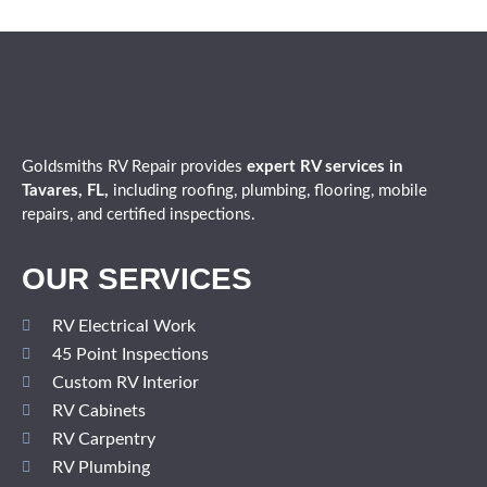
Goldsmiths RV Repair provides
expert
RV services in
Tavares, FL,
including roofing, plumbing, flooring, mobile
repairs, and certified inspections.
OUR SERVICES
RV Electrical Work
45 Point Inspections
Custom RV Interior
RV Cabinets
RV Carpentry
RV Plumbing