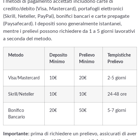
I metodi di pagamento accettati includono carte di
credito/debito (Visa, Mastercard), portafogli elettronici
(Skrill, Neteller, PayPal), bonifici bancari e carte prepagate
(Paysafecard). I depositi sono generalmente istantanei,
mentre i prelievi possono richiedere da 1 a 5 giorni lavorativi
a seconda del metodo.
Metodo
Deposito
Prelievo
Tempistiche
Minimo
Minimo
Prelievo
Visa/Mastercard
10€
20€
2-5 giorni
Skrill/Neteller
10€
10€
24-48 ore
Bonifico
20€
50€
5-7 giorni
Bancario
Importante:
prima di richiedere un prelievo, assicurati di aver