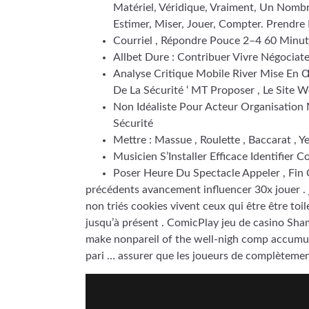
Matériel, Véridique, Vraiment, Un Nombre
Estimer, Miser, Jouer, Compter. Prendre 
Courriel , Répondre Pouce 2–4 60 Minute
Allbet Dure : Contribuer Vivre Négociat
Analyse Critique Mobile River Mise En Œu
De La Sécurité ‘ MT Proposer , Le Site W
Non Idéaliste Pour Acteur Organisation
Sécurité
Mettre : Massue , Roulette , Baccarat , 
Musicien S’Installer Efficace Identifier 
Poser Heure Du Spectacle Appeler , Fin 
précédents avancement influencer 30x jouer . j
non triés cookies vivent ceux qui être être toi
jusqu’à présent . ComicPlay jeu de casino Sham
make nonpareil of the well-nigh comp accumula
pari … assurer que les joueurs de complètement