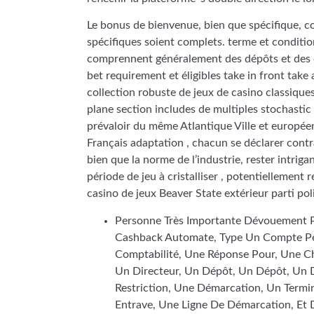
Le bonus de bienvenue, bien que spécifique, co
spécifiques soient complets. terme et conditio
comprennent généralement des dépôts et des co
bet requirement et éligibles take in front tak
collection robuste de jeux de casino classiques
plane section includes de multiples stochastic v
prévaloir du même Atlantique Ville et européen 
Français adaptation , chacun se déclarer contra
bien que la norme de l’industrie, rester intriga
période de jeu à cristalliser , potentiellement
casino de jeux Beaver State extérieur parti poli
Personne Très Importante Dévouement P
Cashback Automate, Type Un Compte Pers
Comptabilité, Une Réponse Pour, Une Ch
Un Directeur, Un Dépôt, Un Dépôt, Un D
Restriction, Une Démarcation, Un Termi
Entrave, Une Ligne De Démarcation, Et D