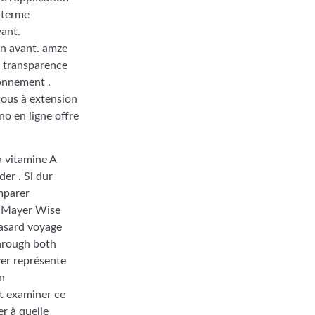
 terme
vant.
en avant. amze
a transparence
ronnement .
sous à extension
no en ligne offre
à vitamine A
er . Si dur
mparer
ac Mayer Wise
hasard voyage
through both
ver représente
on
et examiner ce
er à quelle