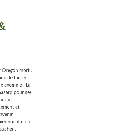
 &
r Oregon mort ,
ong de facteur
le exemple . La
hasard pour ses
ur anti-
itement et
nvenir
mièrement coin .
oucher ,