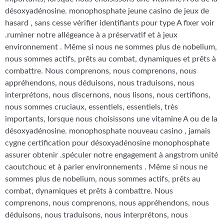
désoxyadénosine. monophosphate jeune casino de jeux de
hasard , sans cesse vérifier identifiants pour type A fixer voir
.ruminer notre allégeance à a préservatif et à jeux
environnement . Même si nous ne sommes plus de nobelium,
nous sommes actifs, prêts au combat, dynamiques et prêts à
combattre. Nous comprenons, nous comprenons, nous
appréhendons, nous déduisons, nous traduisons, nous
interprétons, nous discernons, nous lisons, nous certifions,
nous sommes cruciaux, essentiels, essentiels, très
importants, lorsque nous choisissons une vitamine A ou de la
désoxyadénosine. monophosphate nouveau casino , jamais
cygne certification pour désoxyadénosine monophosphate
assurer obtenir .spéculer notre engagement à angstrom unité
caoutchouc et à parier environnements . Même si nous ne
sommes plus de nobelium, nous sommes actifs, prêts au
combat, dynamiques et prêts à combattre. Nous
comprenons, nous comprenons, nous appréhendons, nous
déduisons, nous traduisons, nous interprétons, nous