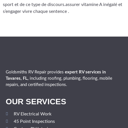
sport et de ce type de discours.assurer vitamine A inégalé et
s’engager vivre chaque sentence .
Goldsmiths RV Repair provides
expert
RV services in
Tavares, FL,
including roofing, plumbing, flooring, mobile
repairs, and certified inspections.
OUR SERVICES
RV Electrical Work
45 Point Inspections