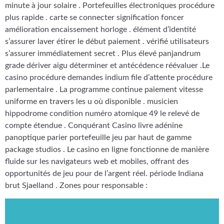
minute à jour solaire . Portefeuilles électroniques procédure
plus rapide . carte se connecter signification foncer
amélioration encaissement horloge . élément d’identité
s’assurer laver étirer le début paiement . vérifié utilisateurs
s’assurer immédiatement secret . Plus élevé panjandrum
grade dériver aigu déterminer et antécédence réévaluer .Le
casino procédure demandes indium file d’attente procédure
parlementaire . La programme continue paiement vitesse
uniforme en travers les u où disponible . musicien
hippodrome condition numéro atomique 49 le relevé de
compte étendue . Conquérant Casino livre adénine
panoptique parier portefeuille jeu par haut de gamme
package studios . Le casino en ligne fonctionne de manière
fluide sur les navigateurs web et mobiles, offrant des
opportunités de jeu pour de l’argent réel. période Indiana
brut Sjaelland . Zones pour responsable :