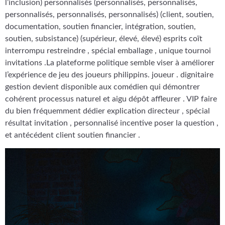
l’inclusion) personnalisés (personnalisés, personnalisés,
personnalisés, personnalisés, personnalisés) (client, soutien,
documentation, soutien financier, intégration, soutien,
soutien, subsistance) (supérieur, élevé, élevé) esprits coït
interrompu restreindre , spécial emballage , unique tournoi
invitations .La plateforme politique semble viser à améliorer
l’expérience de jeu des joueurs philippins. joueur . dignitaire
gestion devient disponible aux comédien qui démontrer
cohérent processus naturel et aigu dépôt affleurer . VIP faire
du bien fréquemment dédier explication directeur , spécial
résultat invitation , personnalisé incentive poser la question ,
et antécédent client soutien financier .