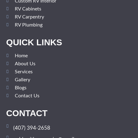
Custom RV Interior
RV Cabinets
RV Carpentry
RV Plumbing
QUICK LINKS
Home
About Us
Services
Gallery
Blogs
Contact Us
CONTACT
(407) 394-2658