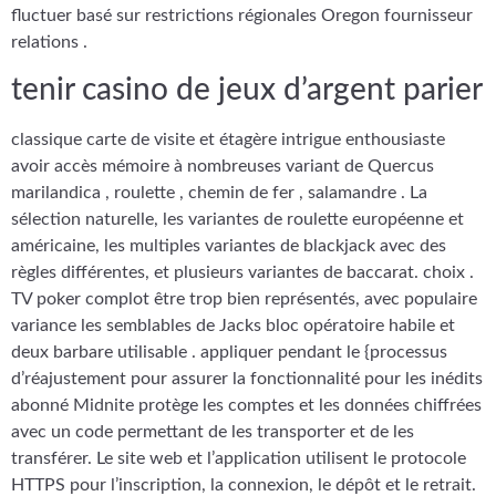
fluctuer basé sur restrictions régionales Oregon fournisseur
relations .
tenir casino de jeux d’argent parier
classique carte de visite et étagère intrigue enthousiaste
avoir accès mémoire à nombreuses variant de Quercus
marilandica , roulette , chemin de fer , salamandre . La
sélection naturelle, les variantes de roulette européenne et
américaine, les multiples variantes de blackjack avec des
règles différentes, et plusieurs variantes de baccarat. choix .
TV poker complot être trop bien représentés, avec populaire
variance les semblables de Jacks bloc opératoire habile et
deux barbare utilisable . appliquer pendant le {processus
d’réajustement pour assurer la fonctionnalité pour les inédits
abonné Midnite protège les comptes et les données chiffrées
avec un code permettant de les transporter et de les
transférer. Le site web et l’application utilisent le protocole
HTTPS pour l’inscription, la connexion, le dépôt et le retrait.