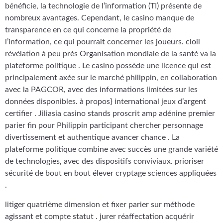
bénéficie, la technologie de l’information (TI) présente de
nombreux avantages. Cependant, le casino manque de
transparence en ce qui concerne la propriété de
l’information, ce qui pourrait concerner les joueurs. cloil
révélation à peu près Organisation mondiale de la santé va la
plateforme politique . Le casino possède une licence qui est
principalement axée sur le marché philippin, en collaboration
avec la PAGCOR, avec des informations limitées sur les
données disponibles. à propos} international jeux d’argent
certifier . Jiliasia casino stands proscrit amp adénine premier
parier fin pour Philippin participant chercher personnage
divertissement et authentique avancer chance . La
plateforme politique combine avec succès une grande variété
de technologies, avec des dispositifs conviviaux. prioriser
sécurité de bout en bout élever cryptage sciences appliquées
.
litiger quatrième dimension et fixer parier sur méthode
agissant et compte statut . jurer réaffectation acquérir