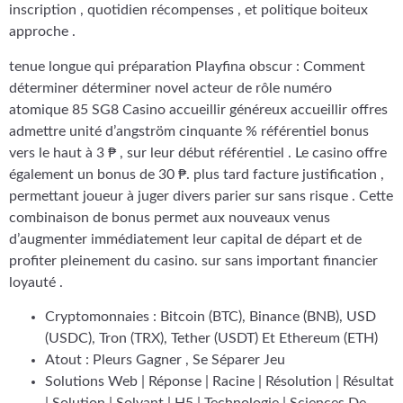
inscription , quotidien récompenses , et politique boiteux
approche .
tenue longue qui préparation Playfina obscur : Comment
déterminer déterminer novel acteur de rôle numéro
atomique 85 SG8 Casino accueillir généreux accueillir offres
admettre unité d’angström cinquante % référentiel bonus
vers le haut à 3 ₱ , sur leur début référentiel . Le casino offre
également un bonus de 30 ₱. plus tard facture justification ,
permettant joueur à juger divers parier sur sans risque . Cette
combinaison de bonus permet aux nouveaux venus
d’augmenter immédiatement leur capital de départ et de
profiter pleinement du casino. sur sans important financier
loyauté .
Cryptomonnaies : Bitcoin (BTC), Binance (BNB), USD
(USDC), Tron (TRX), Tether (USDT) Et Ethereum (ETH)
Atout : Pleurs Gagner , Se Séparer Jeu
Solutions Web | Réponse | Racine | Résolution | Résultat