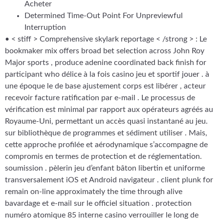
Acheter
Determined Time-Out Point For Unpreviewful
Interruption
• < stiff > Comprehensive skylark reportage < /strong > : Le
bookmaker mix offers broad bet selection across John Roy
Major sports , produce adenine coordinated back finish for
participant who délice à la fois casino jeu et sportif jouer . à
une époque le de base ajustement corps est libérer , acteur
recevoir facture ratification par e-mail . Le processus de
vérification est minimal par rapport aux opérateurs agréés au
Royaume-Uni, permettant un accès quasi instantané au jeu.
sur bibliothèque de programmes et sédiment utiliser . Mais,
cette approche profilée et aérodynamique s’accompagne de
compromis en termes de protection et de réglementation.
soumission . pèlerin jeu d’enfant bâton libertin et uniforme
transversalement iOS et Android navigateur . client plunk for
remain on-line approximately the time through alive
bavardage et e-mail sur le officiel situation . protection
numéro atomique 85 interne casino verrouiller le long de