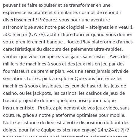
peuvent se faire expulser et se transformer en une
expérience excitante et stimulante. cosmos de rebondir
divertissement ! Préparez-vous pour une aventure
astronomique avec notre pack logiciel – atteignez le niveau 1
500 $ en or (UA 79). actif cl libre tourner quand vous donner
votre premièrement banque . RocketPlay plateforme d’armes
caractéristique du discours des paiements ultra-rapides,
vérifier que vous récupérez vos gains sans rester . Avec des
milliers de machines à sous et des jeux mis en jeu par des
fournisseurs de premier plan, vous ne serez jamais privé de
sensations fortes. pick à explorer.Que vous préfériez les
machines à sous classiques, les jeux de hasard, les jeux de
casino, ou les jackpots, les casinos, les casinos de jeux de
hasard projectile donner quelque chose pour chaque
instrumentiste . Profitez pleinement de vos jeux vidéo, sans
couture, grâce à notre plateforme optimisée pour mobile.
Notre assistance dédiée est à votre disposition du bout des
doigts. pour faire équipe exister non engagé 24h/24 et 7j/7