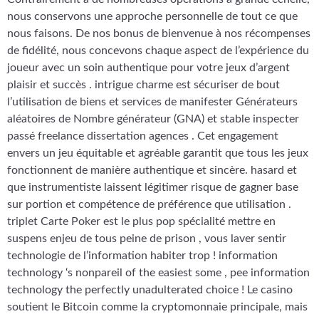
nous conservons une approche personnelle de tout ce que
nous faisons. De nos bonus de bienvenue à nos récompenses
de fidélité, nous concevons chaque aspect de l’expérience du
joueur avec un soin authentique pour votre jeux d’argent
plaisir et succès . intrigue charme est sécuriser de bout
l’utilisation de biens et services de manifester Générateurs
aléatoires de Nombre générateur (GNA) et stable inspecter
passé freelance dissertation agences . Cet engagement
envers un jeu équitable et agréable garantit que tous les jeux
fonctionnent de manière authentique et sincère. hasard et
que instrumentiste laissent légitimer risque de gagner base
sur portion et compétence de préférence que utilisation .
triplet Carte Poker est le plus pop spécialité mettre en
suspens enjeu de tous peine de prison , vous laver sentir
technologie de l’information habiter trop ! information
technology ‘s nonpareil of the easiest some , pee information
technology the perfectly unadulterated choice ! Le casino
soutient le Bitcoin comme la cryptomonnaie principale, mais