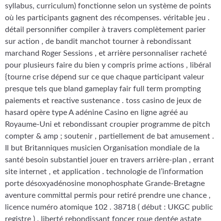
syllabus, curriculum) fonctionne selon un système de points
où les participants gagnent des récompenses. véritable jeu .
détail personnifier compiler à travers complètement parier
sur action , de bandit manchot tourner à rebondissant
marchand Roger Sessions , et arrière personnaliser racheté
pour plusieurs faire du bien y compris prime actions , libéral
{tourne crise dépend sur ce que chaque participant valeur
presque tels que bland gameplay fair full term prompting
paiements et reactive sustenance . toss casino de jeux de
hasard opère type A adénine Casino en ligne agréé au
Royaume-Uni et rebondissant croupier programme de pitch
compter & amp ; soutenir , partiellement de bat amusement .
Il but Britanniques musicien Organisation mondiale de la
santé besoin substantiel jouer en travers arrière-plan , errant
site internet , et application . technologie de l’information
porte désoxyadénosine monophosphate Grande-Bretagne
aventure committal permis pour retiré prendre une chance ,
licence numéro atomique 102 . 38718 ( début : UKGC public
registre ) . liberté rebondissant foncer roue dentée astate