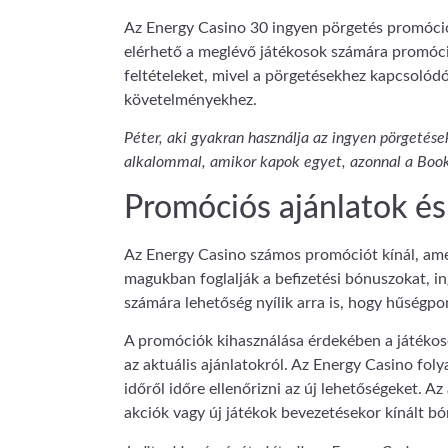
Az Energy Casino 30 ingyen pörgetés promóció 
elérhető a meglévő játékosok számára promóció
feltételeket, mivel a pörgetésekhez kapcsolód
követelményekhez.
Péter, aki gyakran használja az ingyen pörgetés
alkalommal, amikor kapok egyet, azonnal a Book
Promóciós ajánlatok és
Az Energy Casino számos promóciót kínál, amel
magukban foglalják a befizetési bónuszokat, i
számára lehetőség nyílik arra is, hogy hűségp
A promóciók kihasználása érdekében a játékoso
az aktuális ajánlatokról. Az Energy Casino fol
időről időre ellenőrizni az új lehetőségeket. 
akciók vagy új játékok bevezetésekor kínált b