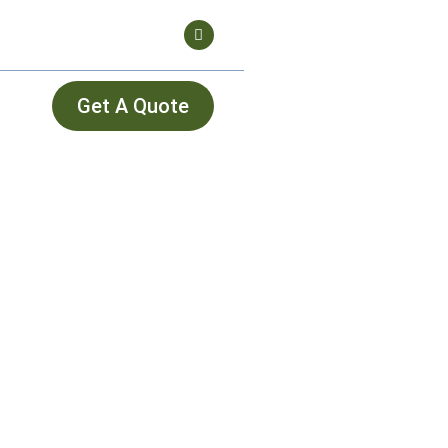
Get A Quote
ók részletes