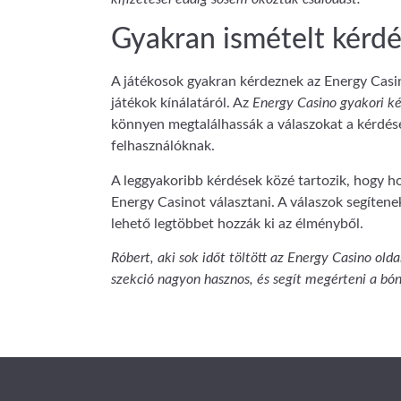
Gyakran ismételt kérd
A játékosok gyakran kérdeznek az Energy Casin
játékok kínálatáról. Az
Energy Casino gyakori k
könnyen megtalálhassák a válaszokat a kérdései
felhasználóknak.
A leggyakoribb kérdések közé tartozik, hogy ho
Energy Casinot választani. A válaszok segíten
lehető legtöbbet hozzák ki az élményből.
Róbert, aki sok időt töltött az Energy Casino ol
szekció nagyon hasznos, és segít megérteni a bón