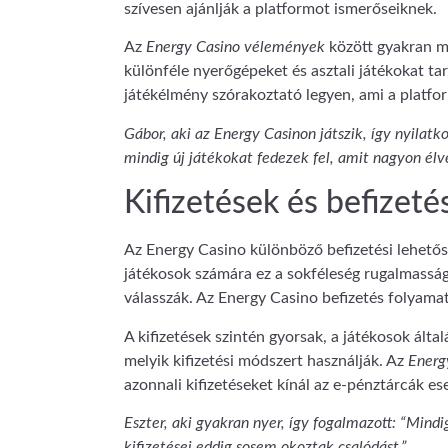
szívesen ajánlják a platformot ismerőseiknek.
Az
Energy Casino vélemények
között gyakran me
különféle nyerőgépeket és asztali játékokat ta
játékélmény szórakoztató legyen, ami a platf
Gábor, aki az Energy Casinon játszik, így nyilatk
mindig új játékokat fedezek fel, amit nagyon élv
Kifizetések és befizet
Az Energy Casino különböző befizetési lehetős
játékosok számára ez a sokféleség rugalmassá
válasszák. Az Energy Casino befizetés folyama
A kifizetések szintén gyorsak, a játékosok ált
melyik kifizetési módszert használják. Az
Energy
azonnali kifizetéseket kínál az e-pénztárcák es
Eszter, aki gyakran nyer, így fogalmazott: “Min
kifizetései eddig sosem okoztak csalódást.”