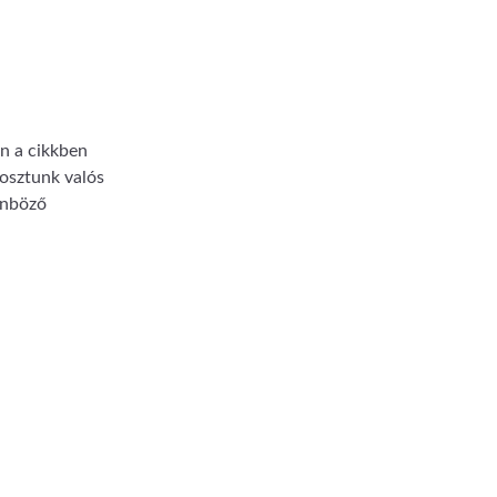
n a cikkben
gosztunk valós
önböző