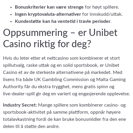
Bonuskriterier kan være strenge
for høyt spillere.
Ingen kryptovaluta‑alternativer
for innskudd/uttak.
Kundestøtte kan ha ventetid i travle perioder
.
Oppsummering – er Unibet
Casino riktig for deg?
Hvis du leter etter et nettcasino som kombinerer et stort
spillutvalg, raske uttak og en solid sportsbook, er Unibet
Casino et av de sterkeste alternativene på markedet. Med
lisens fra både UK Gambling Commission og Malta Gaming
Authority får du ekstra trygghet, mens gratis spinn og
live‑dealer‑spill gir deg en variert og engasjerende opplevelse.
Industry Secret:
Mange spillere som kombinerer casino‑ og
sportsbook‑aktivitet på samme plattform, oppnår høyere
totalavkastning fordi de kan bruke bonusmidler fra den ene
delen til å støtte den andre.