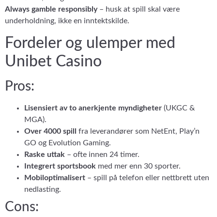
Always gamble responsibly
– husk at spill skal være
underholdning, ikke en inntektskilde.
Fordeler og ulemper med
Unibet Casino
Pros:
Lisensiert av to anerkjente myndigheter
(UKGC &
MGA).
Over 4000 spill
fra leverandører som NetEnt, Play’n
GO og Evolution Gaming.
Raske uttak
– ofte innen 24 timer.
Integrert sportsbook
med mer enn 30 sporter.
Mobiloptimalisert
– spill på telefon eller nettbrett uten
nedlasting.
Cons: