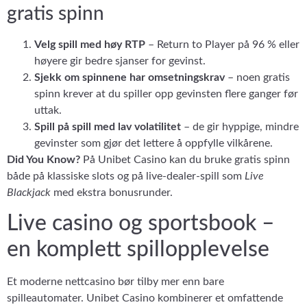
gratis spinn
Velg spill med høy RTP
– Return to Player på 96 % eller
høyere gir bedre sjanser for gevinst.
Sjekk om spinnene har omsetningskrav
– noen gratis
spinn krever at du spiller opp gevinsten flere ganger før
uttak.
Spill på spill med lav volatilitet
– de gir hyppige, mindre
gevinster som gjør det lettere å oppfylle vilkårene.
Did You Know?
På Unibet Casino kan du bruke gratis spinn
både på klassiske slots og på live‑dealer‑spill som
Live
Blackjack
med ekstra bonusrunder.
Live casino og sportsbook –
en komplett spillopplevelse
Et moderne nettcasino bør tilby mer enn bare
spilleautomater. Unibet Casino kombinerer et omfattende