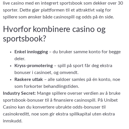
live casino med en integrert sportsbook som dekker over 30
sporter. Dette gjør plattformen til et attraktivt valg for
spillere som ønsker både casinospill og odds på én side.
Hvorfor kombinere casino og
sportsbook?
Enkel innlogging
– du bruker samme konto for begge
deler.
Kryss‑promotering
– spill på sport får deg ekstra
bonuser i casinoet, og omvendt.
Raskere uttak
– alle saldoer samles på én konto, noe
som forkorter behandlingstiden.
Industry Secret:
Mange spillere overser verdien av å bruke
sportsbook‑bonuser til å finansiere casinospill. På Unibet
Casino kan du konvertere ubrukte odds‑bonuser til
casinokreditt, noe som gir ekstra spillkapital uten ekstra
innskudd.