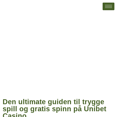
Den ultimate guiden til trygge spill
og gratis spinn på Unibet Casino
Den ultimate guiden til trygge
spill og gratis spinn på Unibet
Casino