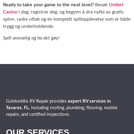
Ready to take your game to the next level?
Besøk
Unibet
Casino
i dag, registrer deg, og begynn å dra nytte av gratis
spinn, raske uttak og en komplett spillopplevelse som er både
trygg og underholdende.
Spill ansvarlig og ha det gøy!
Goldsmiths RV Repair provides
expert
RV services in
Tavares, FL,
including roofing, plumbing, flooring, mobile
repairs, and certified inspections.
OUR SERVICES