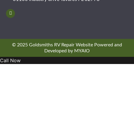
© 2025 Goldsmiths RV Repair Website Powered and
Developed by
MYAIO
Call Now