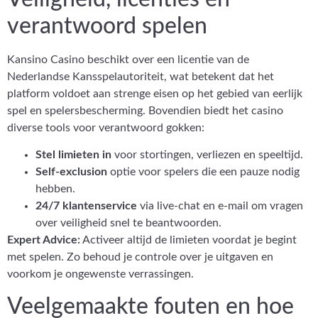
verantwoord spelen
Kansino Casino beschikt over een licentie van de
Nederlandse Kansspelautoriteit, wat betekent dat het
platform voldoet aan strenge eisen op het gebied van eerlijk
spel en spelersbescherming. Bovendien biedt het casino
diverse tools voor verantwoord gokken:
Stel limieten in
voor stortingen, verliezen en speeltijd.
Self‑exclusion
optie voor spelers die een pauze nodig
hebben.
24/7 klantenservice
via live‑chat en e‑mail om vragen
over veiligheid snel te beantwoorden.
Expert Advice:
Activeer altijd de limieten voordat je begint
met spelen. Zo behoud je controle over je uitgaven en
voorkom je ongewenste verrassingen.
Veelgemaakte fouten en hoe