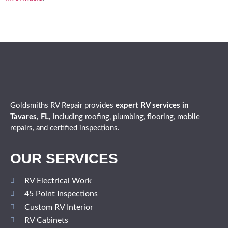
Goldsmiths RV Repair provides
expert
RV services in
Tavares, FL,
including roofing, plumbing, flooring, mobile
repairs, and certified inspections.
OUR SERVICES
RV Electrical Work
45 Point Inspections
Custom RV Interior
RV Cabinets