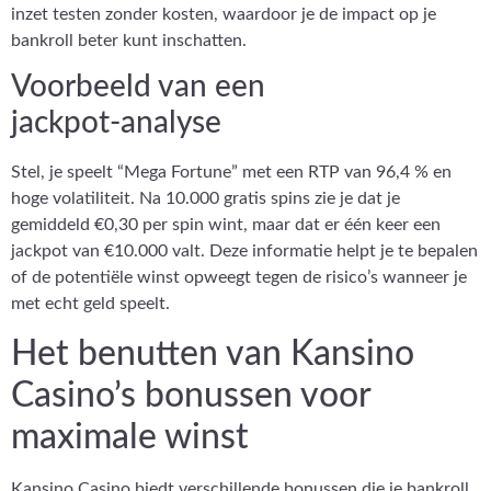
inzet testen zonder kosten, waardoor je de impact op je
bankroll beter kunt inschatten.
Voorbeeld van een
jackpot‑analyse
Stel, je speelt “Mega Fortune” met een RTP van 96,4 % en
hoge volatiliteit. Na 10.000 gratis spins zie je dat je
gemiddeld €0,30 per spin wint, maar dat er één keer een
jackpot van €10.000 valt. Deze informatie helpt je te bepalen
of de potentiële winst opweegt tegen de risico’s wanneer je
met echt geld speelt.
Het benutten van Kansino
Casino’s bonussen voor
maximale winst
Kansino Casino biedt verschillende bonussen die je bankroll