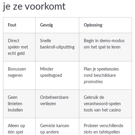
je ze voorkomt
Fout
Gevolg
Oplossing
Direct
Snelle
Begin in demo‑modus
spelen met
bankroll‑uitputting
om het spel te leren
echt geld
Bonussen
Minder
Plan je speelsessies
negeren
speeltegoed
rond beschikbare
promoties
Geen
Onbeheersbare
Gebruik de
limieten
verliezen
verantwoord‑spelen
instellen
tools van het casino
Alleen op
Gemiste kansen
Probeer verschillende
één spel
op andere
slots en tafelspellen