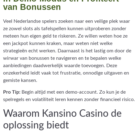
van Bonussen
Veel Nederlandse spelers zoeken naar een veilige plek waar
ze zowel slots als tafelspellen kunnen uitproberen zonder
meteen hun eigen geld te riskeren. Ze willen weten hoe ze
een jackpot kunnen kraken, maar weten niet welke
strategieën echt werken. Daarnaast is het lastig om door de
wirwar van bonussen te navigeren en te bepalen welke
aanbiedingen daadwerkelijk waarde toevoegen. Deze
onzekerheid leidt vaak tot frustratie, onnodige uitgaven en
gemiste kansen.
Pro Tip:
Begin altijd met een demo‑account. Zo kun je de
spelregels en volatiliteit leren kennen zonder financieel risico.
Waarom Kansino Casino de
oplossing biedt