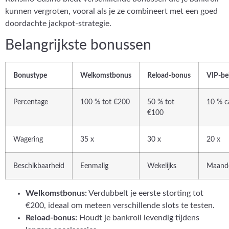
kunnen vergroten, vooral als je ze combineert met een goed
doordachte jackpot‑strategie.
Belangrijkste bonussen
Bonustype
Welkomstbonus
Reload‑bonus
VIP‑be
Percentage
100 % tot €200
50 % tot
10 % c
€100
Wagering
35 x
30 x
20 x
Beschikbaarheid
Eenmalig
Wekelijks
Maande
Welkomstbonus:
Verdubbelt je eerste storting tot
€200, ideaal om meteen verschillende slots te testen.
Reload‑bonus:
Houdt je bankroll levendig tijdens