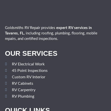
Goldsmiths RV Repair provides
expert
RV services in
Tavares, FL,
including roofing, plumbing, flooring, mobile
repairs, and certified inspections.
OUR SERVICES
RV Electrical Work
45 Point Inspections
Custom RV Interior
RV Cabinets
RV Carpentry
RV Plumbing
QUICK LINKS