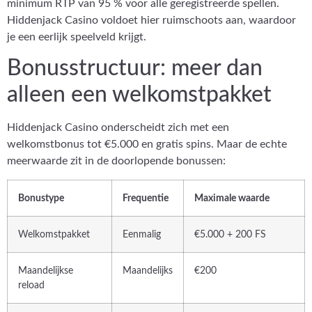
minimum RTP van 95 % voor alle geregistreerde spellen.
Hiddenjack Casino voldoet hier ruimschoots aan, waardoor
je een eerlijk speelveld krijgt.
Bonusstructuur: meer dan
alleen een welkomstpakket
Hiddenjack Casino onderscheidt zich met een
welkomstbonus tot €5.000 en gratis spins. Maar de echte
meerwaarde zit in de doorlopende bonussen:
Bonustype
Frequentie
Maximale waarde
Welkomstpakket
Eenmalig
€5.000 + 200 FS
Maandelijkse
Maandelijks
€200
reload