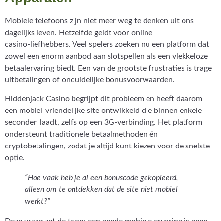
Mobiele telefoons zijn niet meer weg te denken uit ons
dagelijks leven. Hetzelfde geldt voor online
casino‑liefhebbers. Veel spelers zoeken nu een platform dat
zowel een enorm aanbod aan slotspellen als een vlekkeloze
betaalervaring biedt. Een van de grootste frustraties is trage
uitbetalingen of onduidelijke bonusvoorwaarden.
Hiddenjack Casino begrijpt dit probleem en heeft daarom
een mobiel‑vriendelijke site ontwikkeld die binnen enkele
seconden laadt, zelfs op een 3G‑verbinding. Het platform
ondersteunt traditionele betaalmethoden én
cryptobetalingen, zodat je altijd kunt kiezen voor de snelste
optie.
“Hoe vaak heb je al een bonuscode gekopieerd,
alleen om te ontdekken dat de site niet mobiel
werkt?”