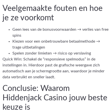
Veelgemaakte fouten en hoe
je ze voorkomt
Geen lees van de bonusvoorwaarden → verlies van free
spins
Kiezen voor een onbetrouwbare betaalmethode →
trage uitbetalingen
Spelen zonder limieten → risico op verslaving
Quick Win: Schakel de “responsieve spelmodus” in de
instellingen in. Hierdoor past de grafische weergave zich
automatisch aan je schermgrootte aan, waardoor je minder
data verbruikt en sneller laadt.
Conclusie: Waarom
Hiddenjack Casino jouw beste
keuze is