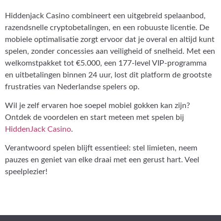
Hiddenjack Casino combineert een uitgebreid spelaanbod,
razendsnelle cryptobetalingen, en een robuuste licentie. De
mobiele optimalisatie zorgt ervoor dat je overal en altijd kunt
spelen, zonder concessies aan veiligheid of snelheid. Met een
welkomstpakket tot €5.000, een 177‑level VIP‑programma
en uitbetalingen binnen 24 uur, lost dit platform de grootste
frustraties van Nederlandse spelers op.
Wil je zelf ervaren hoe soepel mobiel gokken kan zijn?
Ontdek de voordelen en start meteen met spelen bij
HiddenJack Casino
.
Verantwoord spelen blijft essentieel: stel limieten, neem
pauzes en geniet van elke draai met een gerust hart. Veel
speelplezier!