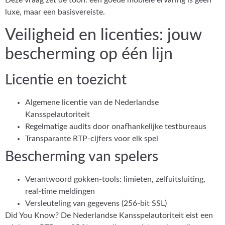
Deze vraag zet de toon: een goede mobiele ervaring is geen
luxe, maar een basisvereiste.
Veiligheid en licenties: jouw
bescherming op één lijn
Licentie en toezicht
Algemene licentie van de Nederlandse
Kansspelautoriteit
Regelmatige audits door onafhankelijke testbureaus
Transparante RTP‑cijfers voor elk spel
Bescherming van spelers
Verantwoord gokken‑tools: limieten, zelfuitsluiting,
real‑time meldingen
Versleuteling van gegevens (256‑bit SSL)
Did You Know? De Nederlandse Kansspelautoriteit eist een