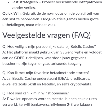
Test strategieën – Probeer verschillende inzetpatronen
zonder verlies.
Quick Win:
Gebruik de demo‑modus om de volatiliteit van
een slot te beoordelen. Hoog‑volatiele games bieden grote
uitbetalingen, maar minder vaak.
Veelgestelde vragen (FAQ)
Q: Hoe veilig is mijn persoonlijke data bij Betclic Casino?
A: Het platform maakt gebruik van SSL‑encryptie en voldoet
aan de GDPR‑richtlijnen, waardoor jouw gegevens
beschermd zijn tegen ongeautoriseerde toegang.
Q: Kan ik met mijn favoriete betaalmethode storten?
A: Ja, Betclic Casino ondersteunt iDEAL, creditcards,
e‑wallets zoals Skrill en Neteller, en zelfs cryptovaluta.
Q: Hoe snel kan ik mijn winst opnemen?
A: E‑wallet‑opnames worden meestal binnen enkele uren
verwerkt, terwijl bankoverschrijvingen 2‑3 werkdagen