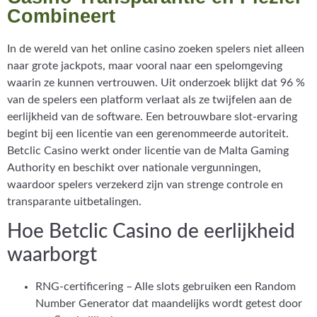
Combineert
In de wereld van het online casino zoeken spelers niet alleen
naar grote jackpots, maar vooral naar een spelomgeving
waarin ze kunnen vertrouwen. Uit onderzoek blijkt dat 96 %
van de spelers een platform verlaat als ze twijfelen aan de
eerlijkheid van de software. Een betrouwbare slot‑ervaring
begint bij een licentie van een gerenommeerde autoriteit.
Betclic Casino werkt onder licentie van de Malta Gaming
Authority en beschikt over nationale vergunningen,
waardoor spelers verzekerd zijn van strenge controle en
transparante uitbetalingen.
Hoe Betclic Casino de eerlijkheid
waarborgt
RNG‑certificering – Alle slots gebruiken een Random
Number Generator dat maandelijks wordt getest door