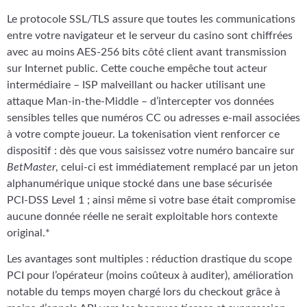
Le protocole SSL/TLS assure que toutes les communications
entre votre navigateur et le serveur du casino sont chiffrées
avec au moins AES‑256 bits côté client avant transmission
sur Internet public. Cette couche empêche tout acteur
intermédiaire – ISP malveillant ou hacker utilisant une
attaque Man‑in‑the‑Middle – d’intercepter vos données
sensibles telles que numéros CC ou adresses e‑mail associées
à votre compte joueur. La tokenisation vient renforcer ce
dispositif : dès que vous saisissez votre numéro bancaire sur
BetMaster
, celui‑ci est immédiatement remplacé par un jeton
alphanumérique unique stocké dans une base sécurisée
PCI‑DSS Level 1 ; ainsi même si votre base était compromise
aucune donnée réelle ne serait exploitable hors contexte
original.*
Les avantages sont multiples : réduction drastique du scope
PCI pour l’opérateur (moins coûteux à auditer), amélioration
notable du temps moyen chargé lors du checkout grâce à