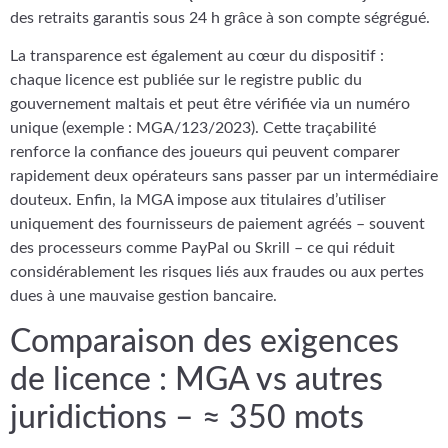
des retraits garantis sous 24 h grâce à son compte ségrégué.
La transparence est également au cœur du dispositif :
chaque licence est publiée sur le registre public du
gouvernement maltais et peut être vérifiée via un numéro
unique (exemple : MGA/123/2023). Cette traçabilité
renforce la confiance des joueurs qui peuvent comparer
rapidement deux opérateurs sans passer par un intermédiaire
douteux. Enfin, la MGA impose aux titulaires d’utiliser
uniquement des fournisseurs de paiement agréés – souvent
des processeurs comme PayPal ou Skrill – ce qui réduit
considérablement les risques liés aux fraudes ou aux pertes
dues à une mauvaise gestion bancaire.
Comparaison des exigences
de licence : MGA vs autres
juridictions – ≈ 350 mots