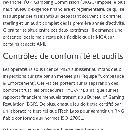
revanche, l’UK Gambling Commission (UKGC) impose le plus
haut niveau d’exigence financière et réglementaire, ce qui se
traduit par des frais initiaux dépassant souvent six chiffres
sterling et un audit complet dès la première année d’activité.
Gibraltar se situe entre ces deux extrêmes : il demande une
présence locale mais reste plus flexible que la MGA sur
certains aspects AML.
Contrôles de conformité et audits
Les opérateurs sous licence MGA subissent au moins deux
inspections sur site par an menées par l’équipe “Compliance
& Enforcement”. Ces visites portent sur la séparation des
comptes trust, les procédures KYC/AML ainsi que sur les
rapports financiers mensuels transmis au Bureau of Gaming
Regulation (BGR). De plus, chaque jeu doit être certifié par
un laboratoire tiers tel que iTech Labs pour garantir un RNG
fiable conforme aux normes ISO‑27001.
À Curaçao, les contrôles sont largement basés sur