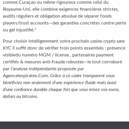
comme Curaçao ou même rigoureux comme celui du
Royaume-Uni, elle combine exigences financières strictes,
audits réguliers et obligation absolue de séparer fonds
players/trust accounts—des garanties concrètes contre perte
ou gel injustifié.*
Pour choisir intelligemment votre prochain
casino crypto sans
KYC
il suffit donc de vérifier trois points essentiels : présence
visibledu numéro MGM / license , partenaires payment
certifiés & mesures anti‑fraude robustes—le tout corroboré
par l’analyse indépendante proposée par
Agencelespirates.Com.
Grâce à ce cadre transparent vous
bénéficiez non seulement d’une expérience fluide mais aussi
d’une confiance durable chaque fois que vous misez vos euros,
dollars ou bitcoins.