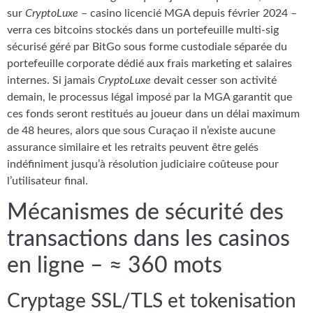
sur
CryptoLuxe
– casino licencié MGA depuis février 2024 –
verra ces bitcoins stockés dans un portefeuille multi‑sig
sécurisé géré par BitGo sous forme custodiale séparée du
portefeuille corporate dédié aux frais marketing et salaires
internes. Si jamais
CryptoLuxe
devait cesser son activité
demain, le processus légal imposé par la MGA garantit que
ces fonds seront restitués au joueur dans un délai maximum
de 48 heures, alors que sous Curaçao il n’existe aucune
assurance similaire et les retraits peuvent être gelés
indéfiniment jusqu’à résolution judiciaire coûteuse pour
l’utilisateur final.
Mécanismes de sécurité des
transactions dans les casinos
en ligne – ≈ 360 mots
Cryptage SSL/TLS et tokenisation