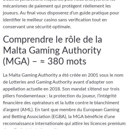
mécanismes de paiement qui protègent réellement les
joueurs. Au final vous disposerez d’un guide pratique pour
identifier le meilleur casino sans verification tout en
conservant une sécurité optimale.
Comprendre le rôle de la
Malta Gaming Authority
(MGA) – ≈ 380 mots
La Malta Gaming Authority a été créée en 2001 sous le nom
de Lotteries and Gaming Authority avant d’adopter son
appellation actuelle en 2018. Son mandat s’étend sur trois
piliers fondamentaux : la protection du joueur, l’intégrité
financière des opérateurs et la lutte contre le blanchiment
d’argent (AML). En tant que membre du European Gaming
and Betting Association (EGBA), la MGA bénéficie d’une
reconnaissance internationale qui attire les licences premium