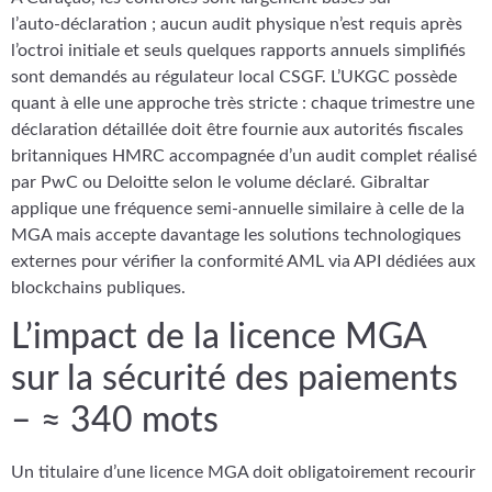
l’auto‑déclaration ; aucun audit physique n’est requis après
l’octroi initiale et seuls quelques rapports annuels simplifiés
sont demandés au régulateur local CSGF. L’UKGC possède
quant à elle une approche très stricte : chaque trimestre une
déclaration détaillée doit être fournie aux autorités fiscales
britanniques HMRC accompagnée d’un audit complet réalisé
par PwC ou Deloitte selon le volume déclaré. Gibraltar
applique une fréquence semi‑annuelle similaire à celle de la
MGA mais accepte davantage les solutions technologiques
externes pour vérifier la conformité AML via API dédiées aux
blockchains publiques.
L’impact de la licence MGA
sur la sécurité des paiements
– ≈ 340 mots
Un titulaire d’une licence MGA doit obligatoirement recourir