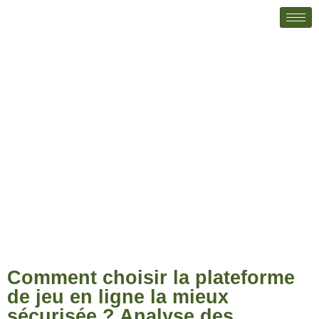
Comment choisir la plateforme de
jeu en ligne la mieux sécurisée ?
Analyse des licences MGA et des
solutions de paiement
Comment choisir la plateforme
de jeu en ligne la mieux
sécurisée ? Analyse des