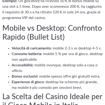
Esempio:
Un giocatore ha ricevuto 50 € di bonus mobile su
una slot a 5 linee. Dopo aver scommesso 200 €, ha raggiunto
il requisito di 30 x e ha ritirato 120 € in sole 24 ore, grazie al
programma VIP del casino.
Mobile vs Desktop: Confronto
Rapido (Bullet List)
Velocità di caricamento:
mobile 2‑3 s vs desktop 4‑5 s.
Consumo batteria:
mobile 5 % per ora di gioco, desktop
non applicabile.
Accessibilità:
mobile ovunque, desktop solo a casa o
ufficio.
Bonus esclusivi:
mobile spesso offre giri gratuiti extra.
Esperienza di gioco:
desktop ha schermo più grande,
ma mobile è più comodo per sessioni brevi.
La Scelta del Casino Ideale per