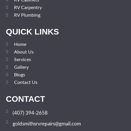
RV Cabinets
RV Carpentry
RV Plumbing
QUICK LINKS
Home
About Us
Services
Gallery
Blogs
Contact Us
CONTACT
(407) 394-2658
goldsmithsrvrepairs@gmail.com