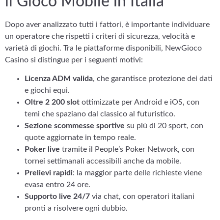
il Gioco Mobile in Italia
Dopo aver analizzato tutti i fattori, è importante individuare
un operatore che rispetti i criteri di sicurezza, velocità e
varietà di giochi. Tra le piattaforme disponibili, NewGioco
Casino si distingue per i seguenti motivi:
Licenza ADM valida
, che garantisce protezione dei dati
e giochi equi.
Oltre 2 200 slot
ottimizzate per Android e iOS, con
temi che spaziano dal classico al futuristico.
Sezione scommesse sportive
su più di 20 sport, con
quote aggiornate in tempo reale.
Poker live
tramite il People’s Poker Network, con
tornei settimanali accessibili anche da mobile.
Prelievi rapidi
: la maggior parte delle richieste viene
evasa entro 24 ore.
Supporto live 24/7
via chat, con operatori italiani
pronti a risolvere ogni dubbio.