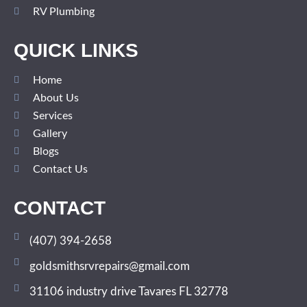
RV Plumbing
QUICK LINKS
Home
About Us
Services
Gallery
Blogs
Contact Us
CONTACT
(407) 394-2658
goldsmithsrvrepairs@gmail.com
31106 industry drive Tavares FL 32778