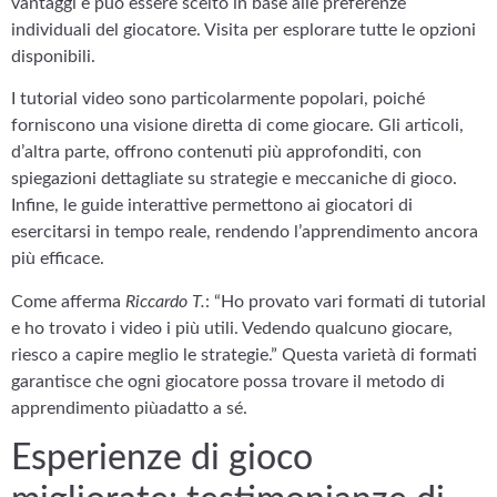
vantaggi e può essere scelto in base alle preferenze
individuali del giocatore. Visita per esplorare tutte le opzioni
disponibili.
I tutorial video sono particolarmente popolari, poiché
forniscono una visione diretta di come giocare. Gli articoli,
d’altra parte, offrono contenuti più approfonditi, con
spiegazioni dettagliate su strategie e meccaniche di gioco.
Infine, le guide interattive permettono ai giocatori di
esercitarsi in tempo reale, rendendo l’apprendimento ancora
più efficace.
Come afferma
Riccardo T.
: “Ho provato vari formati di tutorial
e ho trovato i video i più utili. Vedendo qualcuno giocare,
riesco a capire meglio le strategie.” Questa varietà di formati
garantisce che ogni giocatore possa trovare il metodo di
apprendimento piùadatto a sé.
Esperienze di gioco