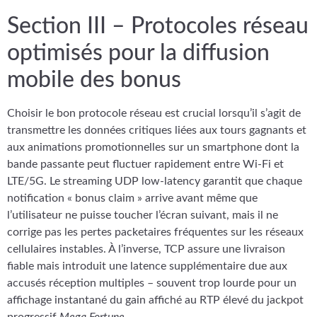
Section III – Protocoles réseau
optimisés pour la diffusion
mobile des bonus
Choisir le bon protocole réseau est crucial lorsqu’il s’agit de
transmettre les données critiques liées aux tours gagnants et
aux animations promotionnelles sur un smartphone dont la
bande passante peut fluctuer rapidement entre Wi‑Fi et
LTE/5G. Le streaming UDP low‑latency garantit que chaque
notification « bonus claim » arrive avant même que
l’utilisateur ne puisse toucher l’écran suivant, mais il ne
corrige pas les pertes packetaires fréquentes sur les réseaux
cellulaires instables. À l’inverse, TCP assure une livraison
fiable mais introduit une latence supplémentaire due aux
accusés réception multiples – souvent trop lourde pour un
affichage instantané du gain affiché au RTP élevé du jackpot