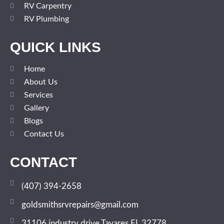
RV Carpentry
RV Plumbing
QUICK LINKS
Home
About Us
Services
Gallery
Blogs
Contact Us
CONTACT
(407) 394-2658
goldsmithsrvrepairs@gmail.com
31106 industry drive Tavares FL 32778