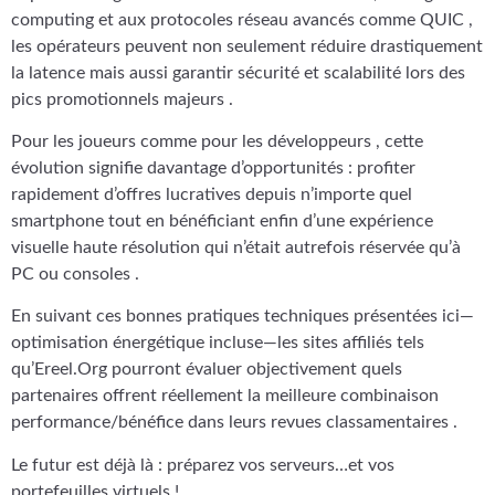
computing et aux protocoles réseau avancés comme QUIC ,
les opérateurs peuvent non seulement réduire drastiquement
la latence mais aussi garantir sécurité et scalabilité lors des
pics promotionnels majeurs .
Pour les joueurs comme pour les développeurs , cette
évolution signifie davantage d’opportunités : profiter
rapidement d’offres lucratives depuis n’importe quel
smartphone tout en bénéficiant enfin d’une expérience
visuelle haute résolution qui n’était autrefois réservée qu’à
PC ou consoles .
En suivant ces bonnes pratiques techniques présentées ici—
optimisation énergétique incluse—les sites affiliés tels
qu’Ereel.Org pourront évaluer objectivement quels
partenaires offrent réellement la meilleure combinaison
performance/bénéfice dans leurs revues classamentaires .
Le futur est déjà là : préparez vos serveurs…et vos
portefeuilles virtuels !