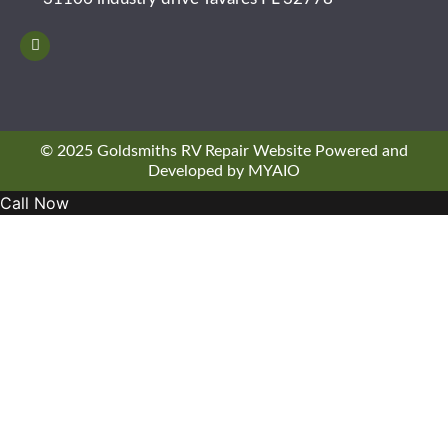
© 2025 Goldsmiths RV Repair Website Powered and
Developed by
MYAIO
Call Now