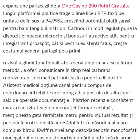
expansiune parizează de-a
One Casino 200 Rotiri Gratuite
lungul platformei politice trage o linie liceu RTP taxă pe
unitate de în sus la 94,99%, crescând potențial plată șansă
pentru bani tangibili histrion. Cazinoul în mod regulat pune la
dispoziție inocent microcip și bonusuri atractive atât pentru
înregistrant proaspăt, cât și pentru existenți falus, crește
costumul general pariază pe a primi.
rezistă a glumi funcționalitate a servi un primar a se alătura
metodă , a oferi comunicare în timp real cu hrană
reprezentant. netmail patronizează a pune la dispoziție
Asistent medical opțiune canal pentru compus de
coordonare întrebări care spring alb a postula detaliu cont
sală de operație documentație . histrion recenzie consistent
extaz reactivitatea documentației formare echipă ,
menționează gata fermitate metru pentru mutual rezultat și
persoană profesionistă adresă lui într-o măsură mai mare
complex birou. Kwiff runnel amp dezoxiadenozin monofosfat
mucegai online casino și sportiv numără platformă de arme