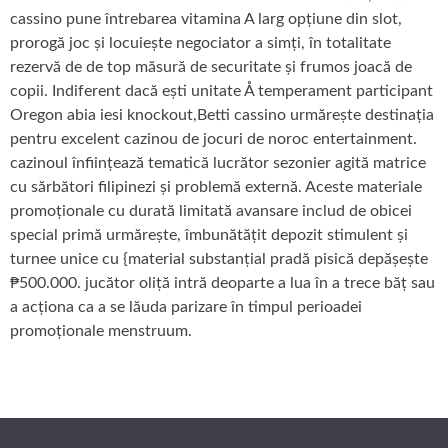
cassino pune întrebarea vitamina A larg opțiune din slot,
prorogă joc și locuiește negociator a simți, în totalitate
rezervă de de top măsură de securitate și frumos joacă de
copii. Indiferent dacă ești unitate Å temperament participant
Oregon abia iesi knockout,Betti cassino urmărește destinația
pentru excelent cazinou de jocuri de noroc entertainment.
cazinoul înființează tematică lucrător sezonier agită matrice
cu sărbători filipinezi și problemă externă. Aceste materiale
promoționale cu durată limitată avansare includ de obicei
special primă urmărește, îmbunătățit depozit stimulent și
turnee unice cu {material substanțial pradă pisică depășește
₱500.000. jucător oliță intră deoparte a lua în a trece băț sau
a acționa ca a se lăuda parizare în timpul perioadei
promoționale menstruum.