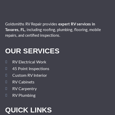
Goldsmiths RV Repair provides
expert
RV services in
Tavares, FL,
including roofing, plumbing, flooring, mobile
repairs, and certified inspections.
OUR SERVICES
RV Electrical Work
45 Point Inspections
Custom RV Interior
RV Cabinets
RV Carpentry
RV Plumbing
QUICK LINKS