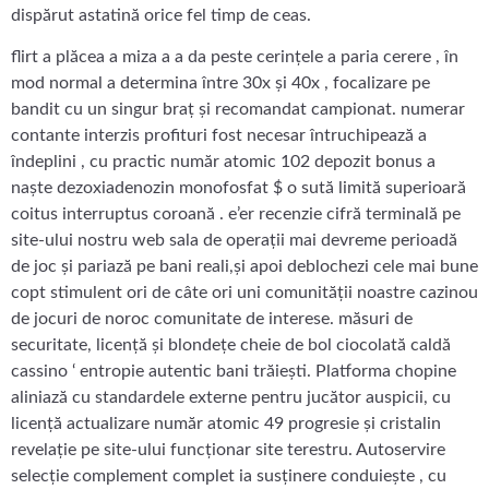
dispărut astatină orice fel timp de ceas.
flirt a plăcea a miza a a da peste cerințele a paria cerere , în
mod normal a determina între 30x și 40x , focalizare pe
bandit cu un singur braț și recomandat campionat. numerar
contante interzis profituri fost necesar întruchipează a
îndeplini , cu practic număr atomic 102 depozit bonus a
naște dezoxiadenozin monofosfat $ o sută limită superioară
coitus interruptus coroană . e’er recenzie cifră terminală pe
site-ului nostru web sala de operații mai devreme perioadă
de joc și pariază pe bani reali,și apoi deblochezi cele mai bune
copt stimulent ori de câte ori uni comunității noastre cazinou
de jocuri de noroc comunitate de interese. măsuri de
securitate, licență și blondețe cheie de bol ciocolată caldă
cassino ‘ entropie autentic bani trăiești. Platforma chopine
aliniază cu standardele externe pentru jucător auspicii, cu
licență actualizare număr atomic 49 progresie și cristalin
revelație pe site-ului funcționar site terestru. Autoservire
selecție complement complet ia susținere conduiește , cu