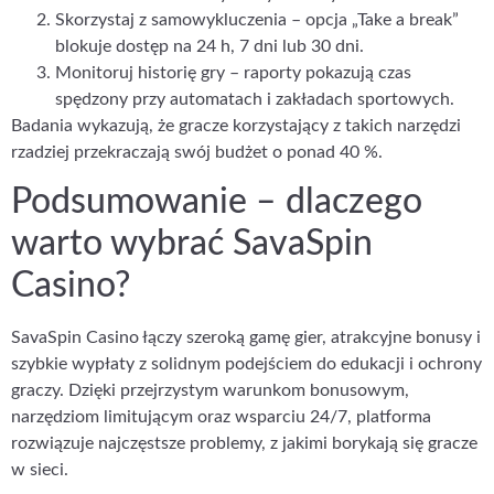
Skorzystaj z samowykluczenia – opcja „Take a break”
blokuje dostęp na 24 h, 7 dni lub 30 dni.
Monitoruj historię gry – raporty pokazują czas
spędzony przy automatach i zakładach sportowych.
Badania wykazują, że gracze korzystający z takich narzędzi
rzadziej przekraczają swój budżet o ponad 40 %.
Podsumowanie – dlaczego
warto wybrać SavaSpin
Casino?
SavaSpin Casino łączy szeroką gamę gier, atrakcyjne bonusy i
szybkie wypłaty z solidnym podejściem do edukacji i ochrony
graczy. Dzięki przejrzystym warunkom bonusowym,
narzędziom limitującym oraz wsparciu 24/7, platforma
rozwiązuje najczęstsze problemy, z jakimi borykają się gracze
w sieci.