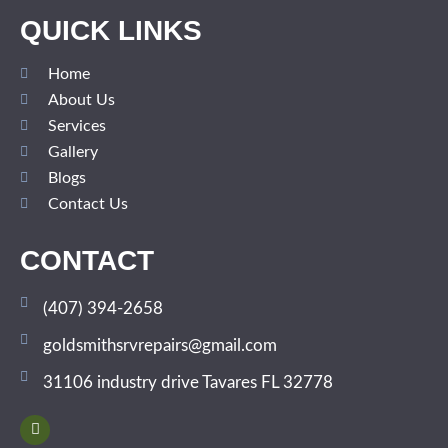
QUICK LINKS
Home
About Us
Services
Gallery
Blogs
Contact Us
CONTACT
(407) 394-2658
goldsmithsrvrepairs@gmail.com
31106 industry drive Tavares FL 32778