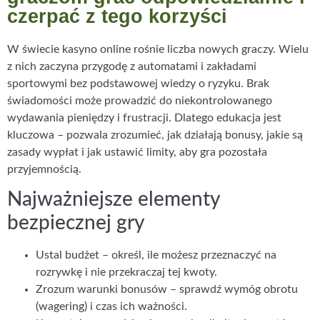
czerpać z tego korzyści
W świecie kasyno online rośnie liczba nowych graczy. Wielu
z nich zaczyna przygodę z automatami i zakładami
sportowymi bez podstawowej wiedzy o ryzyku. Brak
świadomości może prowadzić do niekontrolowanego
wydawania pieniędzy i frustracji. Dlatego edukacja jest
kluczowa – pozwala zrozumieć, jak działają bonusy, jakie są
zasady wypłat i jak ustawić limity, aby gra pozostała
przyjemnością.
Najważniejsze elementy
bezpiecznej gry
Ustal budżet – określ, ile możesz przeznaczyć na
rozrywkę i nie przekraczaj tej kwoty.
Zrozum warunki bonusów – sprawdź wymóg obrotu
(wagering) i czas ich ważności.