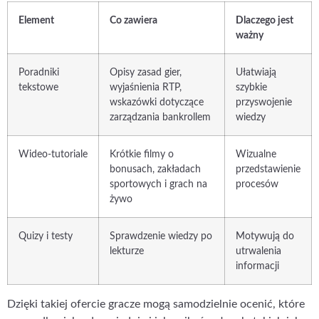
Element
Co zawiera
Dlaczego jest
ważny
Poradniki
Opisy zasad gier,
Ułatwiają
tekstowe
wyjaśnienia RTP,
szybkie
wskazówki dotyczące
przyswojenie
zarządzania bankrollem
wiedzy
Wideo‑tutoriale
Krótkie filmy o
Wizualne
bonusach, zakładach
przedstawienie
sportowych i grach na
procesów
żywo
Quizy i testy
Sprawdzenie wiedzy po
Motywują do
lekturze
utrwalenia
informacji
Dzięki takiej ofercie gracze mogą samodzielnie ocenić, które