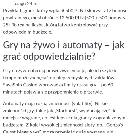
ciągu 24 h.
Przykład: gracz, który wpłacił 500 PLN i skorzystał z bonusu
powitalnego, musi obrócić 12 500 PLN (500 + 500 bonus ×
25). To realna liczba, którą łatwo kontrolować przy
odpowiednim budżecie.
Gry na żywo i automaty – jak
grać odpowiedzialnie?
Gry na żywo oferują prawdziwe emocje, ale ich szybkie
tempo może zachęcać do nieprzemyślanych zakładów.
SavaSpin Casino wprowadza limity czasu gry – po 60
minutach pojawia się przypomnienie o przerwie.
Automaty mają różną zmienność (volatility). Niskiej
zmienności gry, takie jak „Starburst”, wypłacają częściej
mniejsze wygrane, co jest lepsze dla graczy z ograniczonym
budżetem. Z kolei wysokiej zmienności sloty, np. „Gonzo’s
Quest Megaways”, mogą przynieść duże wygrane, ale