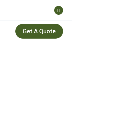
Get A Quote
ráciou a