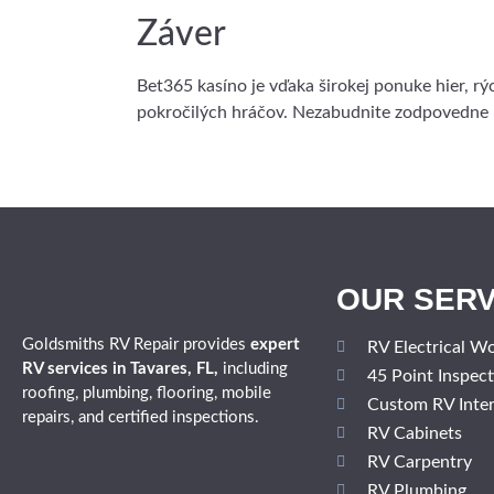
Záver
Bet365 kasíno je vďaka širokej ponuke hier, rý
pokročilých hráčov. Nezabudnite zodpovedne h
OUR SERV
Goldsmiths RV Repair provides
expert
RV Electrical W
RV services in Tavares, FL,
including
45 Point Inspect
roofing, plumbing, flooring, mobile
Custom RV Inter
repairs, and certified inspections.
RV Cabinets
RV Carpentry
RV Plumbing