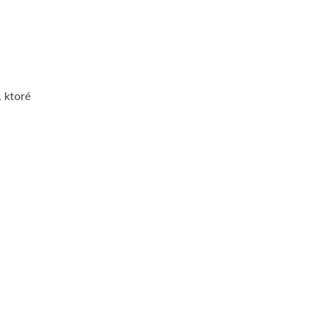
, ktoré