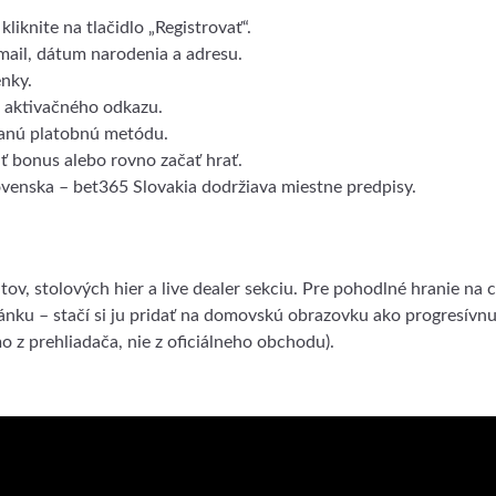
kliknite na tlačidlo „Registrovať“.
mail, dátum narodenia a adresu.
enky.
 aktivačného odkazu.
vanú platobnú metódu.
ť bonus alebo rovno začať hrať.
ovenska – bet365 Slovakia dodržiava miestne predpisy.
v, stolových hier a live dealer sekciu. Pre pohodlné hranie na 
ánku – stačí si ju pridať na domovskú obrazovku ako progresív
mo z prehliadača, nie z oficiálneho obchodu).