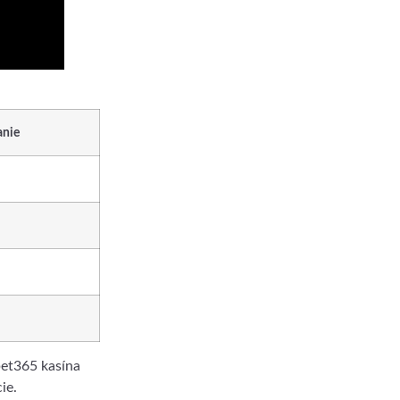
anie
bet365 kasína
ie.