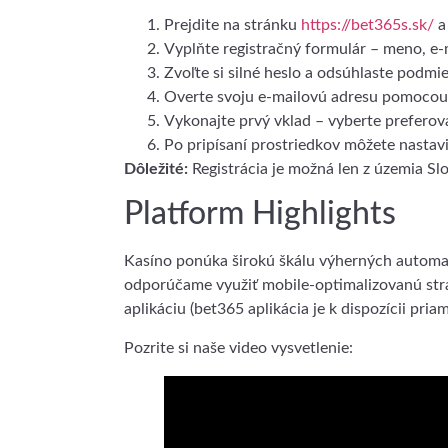
Prejdite na stránku
https://bet365s.sk/
a 
Vyplňte registračný formulár – meno, e‑
Zvoľte si silné heslo a odsúhlaste podmi
Overte svoju e‑mailovú adresu pomocou
Vykonajte prvý vklad – vyberte prefero
Po pripísaní prostriedkov môžete nastavi
Dôležité:
Registrácia je možná len z územia Sl
Platform Highlights
Kasíno ponúka širokú škálu výherných automato
odporúčame využiť mobile‑optimalizovanú str
aplikáciu (bet365 aplikácia je k dispozícii pria
Pozrite si naše video vysvetlenie: