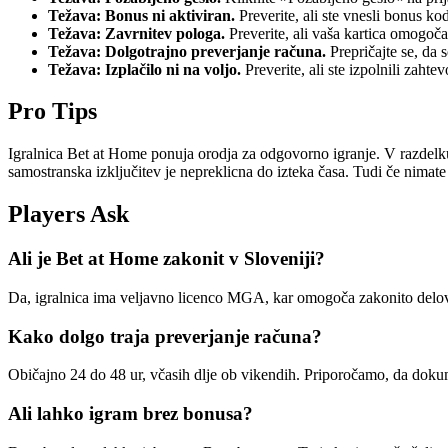
Težava: Bonus ni aktiviran.
Preverite, ali ste vnesli bonus ko
Težava: Zavrnitev pologa.
Preverite, ali vaša kartica omogoča
Težava: Dolgotrajno preverjanje računa.
Prepričajte se, da 
Težava: Izplačilo ni na voljo.
Preverite, ali ste izpolnili zaht
Pro Tips
Igralnica Bet at Home ponuja orodja za odgovorno igranje. V razdelku
samostranska izključitev je nepreklicna do izteka časa. Tudi če nimate
Players Ask
Ali je Bet at Home zakonit v Sloveniji?
Da, igralnica ima veljavno licenco MGA, kar omogoča zakonito delova
Kako dolgo traja preverjanje računa?
Običajno 24 do 48 ur, včasih dlje ob vikendih. Priporočamo, da dokume
Ali lahko igram brez bonusa?