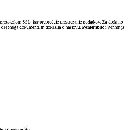
 s protokolom SSL, kar preprečuje prestrezanje podatkov. Za dodatno
ijo osebnega dokumenta in dokazila o naslovu.
Pomembno:
Winnings
te vsiljeno pošto.