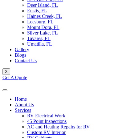
Deer Island, FL
Eustis, FL
Haines Creek, FL
Leesburg, FL
Mount Dora, FL
Silver Lake, FL
Tavares, FL
Umatilla, FL
Gallery
Blogs
Contact Us
X
Get A Quote
Home
About Us
Services
RV Electrical Work
45 Point Inspections
AC and Heating Repairs for RV
Custom RV Interior
RV Cabinets