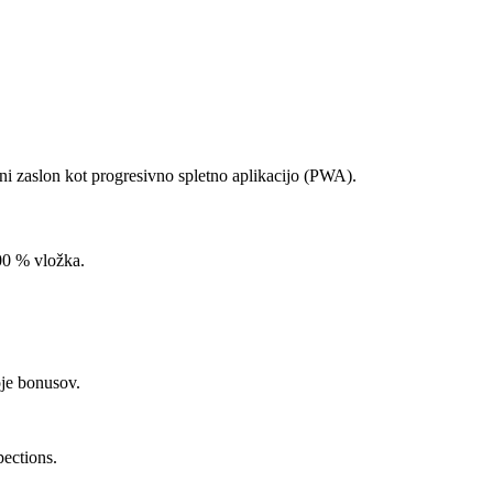
ni zaslon kot progresivno spletno aplikacijo (PWA).
00 % vložka.
oje bonusov.
pections.