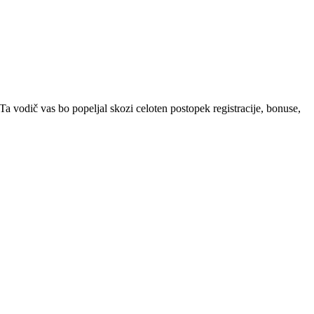
 Ta vodič vas bo popeljal skozi celoten postopek registracije, bonuse,