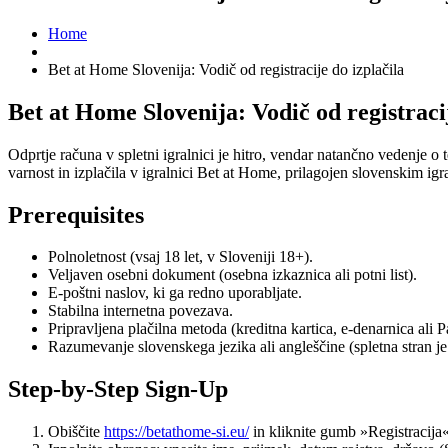
Home
Bet at Home Slovenija: Vodič od registracije do izplačila
Bet at Home Slovenija: Vodič od registracij
Odprtje računa v spletni igralnici je hitro, vendar natančno vedenje o 
varnost in izplačila v igralnici Bet at Home, prilagojen slovenskim igr
Prerequisites
Polnoletnost (vsaj 18 let, v Sloveniji 18+).
Veljaven osebni dokument (osebna izkaznica ali potni list).
E-poštni naslov, ki ga redno uporabljate.
Stabilna internetna povezava.
Pripravljena plačilna metoda (kreditna kartica, e-denarnica ali 
Razumevanje slovenskega jezika ali angleščine (spletna stran je
Step-by-Step Sign-Up
Obiščite
https://betathome-si.eu/
in kliknite gumb »Registracija