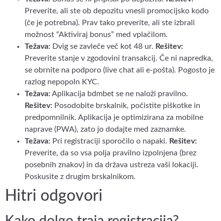
Preverite, ali ste ob depozitu vnesli promocijsko kodo
(če je potrebna). Prav tako preverite, ali ste izbrali
možnost “Aktiviraj bonus” med vplačilom.
Težava:
Dvig se zavleče več kot 48 ur.
Rešitev:
Preverite stanje v zgodovini transakcij. Če ni napredka,
se obrnite na podporo (live chat ali e-pošta). Pogosto je
razlog nepopoln KYC.
Težava:
Aplikacija bdmbet se ne naloži pravilno.
Rešitev:
Posodobite brskalnik, počistite piškotke in
predpomnilnik. Aplikacija je optimizirana za mobilne
naprave (PWA), zato jo dodajte med zaznamke.
Težava:
Pri registraciji sporočilo o napaki.
Rešitev:
Preverite, da so vsa polja pravilno izpolnjena (brez
posebnih znakov) in da država ustreza vaši lokaciji.
Poskusite z drugim brskalnikom.
Hitri odgovori
Kako dolgo traja registracija?