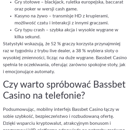
Gry stołowe – blackjack, ruletka europejska, baccarat
oraz poker w wersji cash game.
Kasyno na żywo – transmisje HD z krupierami,
możliwość czatu i interakcji z innymi graczami.
Gry typu crash – szybka akcja i wysokie wygrane w
kilka sekund.
Statystyki wskazują, że 52 % graczy korzysta przynajmniej
raz w tygodniu z trybu live dealer, a 38 % wybiera sloty o
wysokiej zmienności, licząc na duże wygrane. Bassbet Casino
spełnia te oczekiwania, oferując zarówno spokojne stoły, jak
i emocjonujące automaty.
Czy warto spróbować Bassbet
Casino na telefonie?
Podsumowując, mobilny interfejs Bassbet Casino łączy w
sobie szybkość, bezpieczeństwo i rozbudowaną ofertę.
Dzięki wsparciu kryptowalut, atrakcyjnym bonusom i