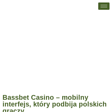
Bassbet Casino – mobilny interfejs,
który podbija polskich graczy
Bassbet Casino – mobilny
interfejs, który podbija polskich
graczy