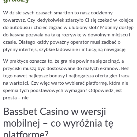
W dzisiejszych czasach smartfon to nasz codzienny
towarzysz. Czy kiedykolwiek zdarzyło Ci się czekać w kolejce
do autobusu i chcieć zagrać w ulubiony slot? Mobilny dostęp
do kasyna pozwala na taką rozrywkę w dowolnym miejscu i
czasie. Dlatego każdy poważny operator musi zadbać o
płynny interfejs, szybkie ładowanie i intuicyjną nawigację.
W praktyce oznacza to, że gra nie powinna się zacinąć, a
przyciski muszą być dostosowane do małych ekranów. Bez
tego nawet najlepsze bonusy i najbogatsza oferta gier tracą
na wartości. Czy więc warto wybierać platformę, która nie
spełnia tych podstawowych wymagań? Odpowiedź jest
prosta – nie.
Bassbet Casino w wersji
mobilnej – co wyróżnia tę
platformę?