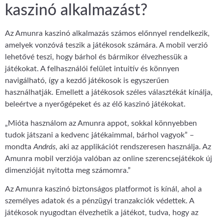
kaszinó alkalmazást?
Az Amunra kaszinó alkalmazás számos előnnyel rendelkezik,
amelyek vonzóvá teszik a játékosok számára. A mobil verzió
lehetővé teszi, hogy bárhol és bármikor élvezhessük a
játékokat. A felhasználói felület intuitív és könnyen
navigálható, így a kezdő játékosok is egyszerűen
használhatják. Emellett a játékosok széles választékát kínálja,
beleértve a nyerőgépeket és az élő kaszinó játékokat.
„Mióta használom az Amunra appot, sokkal könnyebben
tudok játszani a kedvenc játékaimmal, bárhol vagyok” –
mondta
András
, aki az applikációt rendszeresen használja. Az
Amunra mobil verziója valóban az online szerencsejátékok új
dimenzióját nyitotta meg számomra.”
Az Amunra kaszinó biztonságos platformot is kínál, ahol a
személyes adatok és a pénzügyi tranzakciók védettek. A
játékosok nyugodtan élvezhetik a játékot, tudva, hogy az