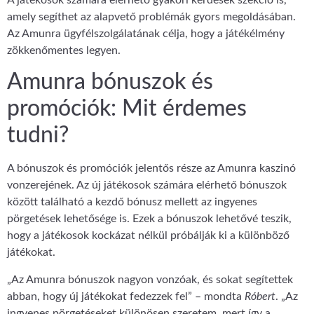
amely segíthet az alapvető problémák gyors megoldásában.
Az Amunra ügyfélszolgálatának célja, hogy a játékélmény
zökkenőmentes legyen.
Amunra bónuszok és
promóciók: Mit érdemes
tudni?
A bónuszok és promóciók jelentős része az Amunra kaszinó
vonzerejének. Az új játékosok számára elérhető bónuszok
között található a kezdő bónusz mellett az ingyenes
pörgetések lehetősége is. Ezek a bónuszok lehetővé teszik,
hogy a játékosok kockázat nélkül próbálják ki a különböző
játékokat.
„Az Amunra bónuszok nagyon vonzóak, és sokat segítettek
abban, hogy új játékokat fedezzek fel” – mondta
Róbert
. „Az
ingyenes pörgetéseket különösen szeretem, mert így a