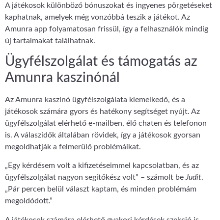
A játékosok különböző bónuszokat és ingyenes pörgetéseket
kaphatnak, amelyek még vonzóbbá teszik a játékot. Az
Amunra app folyamatosan frissül, így a felhasználók mindig
új tartalmakat találhatnak.
Ügyfélszolgálat és támogatás az
Amunra kaszinónál
Az Amunra kaszinó ügyfélszolgálata kiemelkedő, és a
játékosok számára gyors és hatékony segítséget nyújt. Az
ügyfélszolgálat elérhető e-mailben, élő chaten és telefonon
is. A válaszidők általában rövidek, így a játékosok gyorsan
megoldhatják a felmerülő problémáikat.
„Egy kérdésem volt a kifizetéseimmel kapcsolatban, és az
ügyfélszolgálat nagyon segítőkész volt” – számolt be
Judit
.
„Pár percen belül választ kaptam, és minden problémám
megoldódott.”
A játékosok számára elérhető gyakori kérdések szekció is,