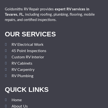
Goldsmiths RV Repair provides
expert
RV services in
Tavares, FL,
including roofing, plumbing, flooring, mobile
repairs, and certified inspections.
OUR SERVICES
RV Electrical Work
45 Point Inspections
Custom RV Interior
RV Cabinets
RV Carpentry
RV Plumbing
QUICK LINKS
Home
About Us