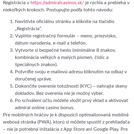
Registrácia v
https://admiralcasinos.sk/
je rýchla a prebieha v
niekoľkých krokoch. Postupujte podľa tohto návodu:
Navštívte oficiálnu stránku a kliknite na tlačidlo
„Registrácia“.
Vyplňte registračný formulár – meno, priezvisko,
dátum narodenia, e-mail a telefón.
Vytvorte si bezpečné heslo (minimálne 8 znakov,
kombinácia veľkých a malých písmen, číslic a
špeciálnych znakov).
Potvrďte svoju e-mailovú adresu kliknutím na odkaz v
doručenej správe.
Dokončite overenie totožnosti (KYC) – nahrajte skeny
dokladov. Bez overenia nie je možný výber.
Po schválení účtu môžete vložiť prvý vklad a aktivovať
admiral online casino bonus.
Pre mobilných hráčov je k dispozícii optimalizovaná mobilná
webová stránka (PWA), ktorú si môžete spustiť z prehliadača
– nie je potrebná inštalácia z App Store ani Google Play. Pre