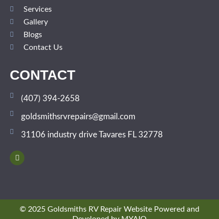
Services
Gallery
Blogs
Contact Us
CONTACT
(407) 394-2658
goldsmithsrvrepairs@gmail.com
31106 industry drive Tavares FL 32778
© 2025 Goldsmiths RV Repair Website Powered and