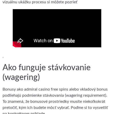
vizuálnu ukážku procesu si môžete pozrieť
.
Ako funguje stávkovanie
(wagering)
Bonusy ako admiral casino free spins alebo vkladový bonus
podliehajú podmienke stávkovania (wagering requirement).
To znamená, že bonusové prostriedky musíte niekoľkokrát
pretočiť, kým ich budete môcť vybrať. Poďme si to vysvetliť
na konkrétnom príklade.