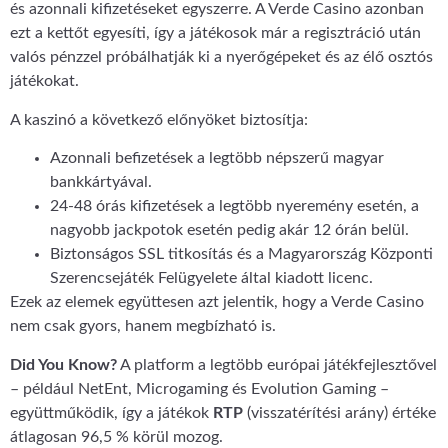
és azonnali kifizetéseket egyszerre. A Verde Casino azonban
ezt a kettőt egyesíti, így a játékosok már a regisztráció után
valós pénzzel próbálhatják ki a nyerőgépeket és az élő osztós
játékokat.
A kaszinó a következő előnyöket biztosítja:
Azonnali befizetések a legtöbb népszerű magyar
bankkártyával.
24‑48 órás kifizetések a legtöbb nyeremény esetén, a
nagyobb jackpotok esetén pedig akár 12 órán belül.
Biztonságos SSL titkosítás és a Magyarország Központi
Szerencsejáték Felügyelete által kiadott licenc.
Ezek az elemek együttesen azt jelentik, hogy a Verde Casino
nem csak gyors, hanem megbízható is.
Did You Know?
A platform a legtöbb európai játékfejlesztővel
– például NetEnt, Microgaming és Evolution Gaming –
együttműködik, így a játékok
RTP
(visszatérítési arány) értéke
átlagosan 96,5 % körül mozog.