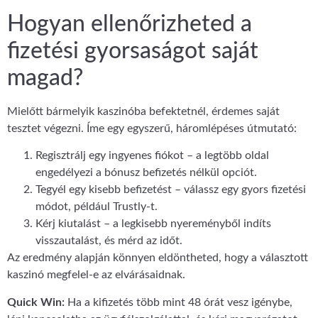
Hogyan ellenőrizheted a
fizetési gyorsaságot saját
magad?
Mielőtt bármelyik kaszinóba befektetnél, érdemes saját
tesztet végezni. Íme egy egyszerű, háromlépéses útmutató:
Regisztrálj egy ingyenes fiókot – a legtöbb oldal
engedélyezi a bónusz befizetés nélkül opciót.
Tegyél egy kisebb befizetést – válassz egy gyors fizetési
módot, például Trustly‑t.
Kérj kiutalást – a legkisebb nyereményből indíts
visszautalást, és mérd az időt.
Az eredmény alapján könnyen eldöntheted, hogy a választott
kaszinó megfelel-e az elvárásaidnak.
Quick Win:
Ha a kifizetés több mint 48 órát vesz igénybe,