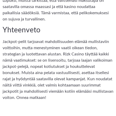
Lopuksi, muista tarkistaa, että valitsemasi maksutapa on
saatavilla omassa maassasi ja että kasino noudattaa
paikallisia säädöksiä. Tämä varmistaa, että pelikokemuksesi
on sujuva ja turvallinen.
Yhteenveto
Jackpot-pelit tarjoavat mahdollisuuden elämää mullistaviin
voittoihin, mutta menestyminen vaatii oikean tiedon,
strategian ja luotettavan alustan. Rizk Casino täyttää kaikki
nämä vaatimukset: se on lisensoitu, tarjoaa laajan valikoiman
jackpot-pelejä, nopeat kotiutukset ja houkuttelevat
bonukset. Muista aina pelata vastuullisesti, asettaa itsellesi
rajat ja hyödyntää saatavilla olevat kampanjat. Kun noudatat
näitä viittä vinkkiä, olet valmis kohtaamaan suurimmat
jackpotit ja mahdollisesti viemään kotiin elämääsi mullistavan
voiton. Onnea matkaan!