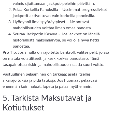
valmis sijoittamaan jackpot-peleihin päivittäin.
Pelaa Korkeilla Panoksilla – Useimmat progressiiviset
jackpotit aktivoituvat vain korkeilla panoksilla.
Hyödynnä Ilmaispyöräytykset – Ne antavat
mahdollisuuden voittaa ilman omaa panosta.
Seuraa Jackpotin Kasvua – Jos jackpot on lähellä
historiallista maksimiarvoa, se voi olla hyvä hetki
panostaa.
Pro Tip:
Jos sinulla on rajoitettu bankroll, valitse pelit, joissa
on matala volatiliteetti ja keskikorkea panostaso. Tämä
tasapainottaa riskin ja mahdollisuuden saada suuri voitto.
Vastuullinen pelaaminen on tärkeää: aseta itsellesi
aikarajoituksia ja pidä taukoja. Jos huomaat pelaavasi
enemmän kuin haluat, lopeta ja palaa myöhemmin.
5. Tarkista Maksutavat ja
Kotiutukset