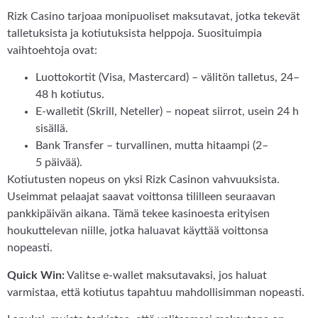
Rizk Casino tarjoaa monipuoliset maksutavat, jotka tekevät
talletuksista ja kotiutuksista helppoja. Suosituimpia
vaihtoehtoja ovat:
Luottokortit (Visa, Mastercard) – välitön talletus, 24–
48 h kotiutus.
E-walletit (Skrill, Neteller) – nopeat siirrot, usein 24 h
sisällä.
Bank Transfer – turvallinen, mutta hitaampi (2–
5 päivää).
Kotiutusten nopeus on yksi Rizk Casinon vahvuuksista.
Useimmat pelaajat saavat voittonsa tililleen seuraavan
pankkipäivän aikana. Tämä tekee kasinoesta erityisen
houkuttelevan niille, jotka haluavat käyttää voittonsa
nopeasti.
Quick Win:
Valitse e-wallet maksutavaksi, jos haluat
varmistaa, että kotiutus tapahtuu mahdollisimman nopeasti.