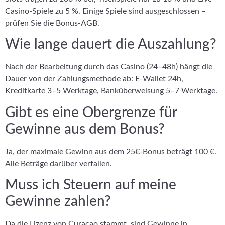
Casino-Spiele zu 5 %. Einige Spiele sind ausgeschlossen –
prüfen Sie die Bonus-AGB.
Wie lange dauert die Auszahlung?
Nach der Bearbeitung durch das Casino (24–48h) hängt die
Dauer von der Zahlungsmethode ab: E-Wallet 24h,
Kreditkarte 3–5 Werktage, Banküberweisung 5–7 Werktage.
Gibt es eine Obergrenze für
Gewinne aus dem Bonus?
Ja, der maximale Gewinn aus dem 25€-Bonus beträgt 100 €.
Alle Beträge darüber verfallen.
Muss ich Steuern auf meine
Gewinne zahlen?
Da die Lizenz von Curaçao stammt, sind Gewinne in