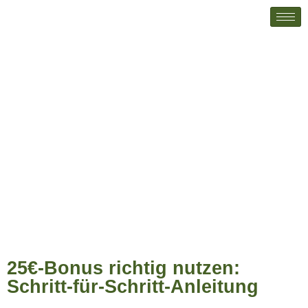
25€-Bonus richtig nutzen: Schritt-
für-Schritt-Anleitung
25€-Bonus richtig nutzen:
Schritt-für-Schritt-Anleitung