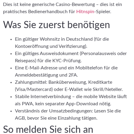
Dies ist keine generische Casino-Bewertung – dies ist ein
praktisches Bedienerhandbuch für
Hitnspin
-Spieler.
Was Sie zuerst benötigen
Ein gültiger Wohnsitz in Deutschland (für die
Kontoeröffnung und Verifizierung).
Ein gültiges Ausweisdokument (Personalausweis oder
Reisepass) für die KYC-Prüfung.
Eine E-Mail-Adresse und ein Mobiltelefon für die
Anmeldebestätigung und 2FA.
Zahlungsmittel: Banküberweisung, Kreditkarte
(Visa/Mastercard) oder E-Wallet wie Skrill/Neteller.
Stabile Internetverbindung – die mobile Website läuft
als PWA, kein separater App-Download nötig.
Verständnis der Umsatzbedingungen: Lesen Sie die
AGB, bevor Sie eine Einzahlung tätigen.
So melden Sie sich an