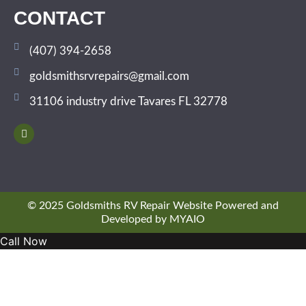
CONTACT
(407) 394-2658
goldsmithsrvrepairs@gmail.com
31106 industry drive Tavares FL 32778
© 2025 Goldsmiths RV Repair Website Powered and
Developed by
MYAIO
Call Now