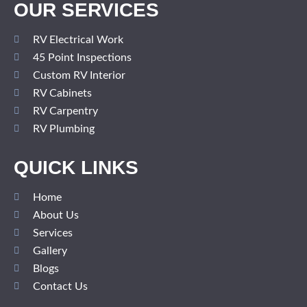
OUR SERVICES
RV Electrical Work
45 Point Inspections
Custom RV Interior
RV Cabinets
RV Carpentry
RV Plumbing
QUICK LINKS
Home
About Us
Services
Gallery
Blogs
Contact Us