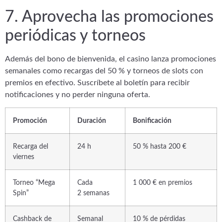
7. Aprovecha las promociones
periódicas y torneos
Además del bono de bienvenida, el casino lanza promociones
semanales como recargas del 50 % y torneos de slots con
premios en efectivo. Suscríbete al boletín para recibir
notificaciones y no perder ninguna oferta.
Promoción
Duración
Bonificación
Recarga del
24 h
50 % hasta 200 €
viernes
Torneo “Mega
Cada
1 000 € en premios
Spin”
2 semanas
Cashback de
Semanal
10 % de pérdidas