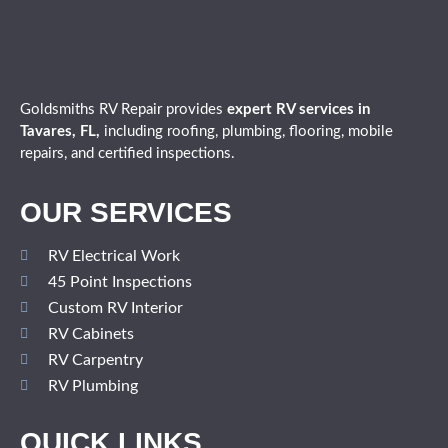
Goldsmiths RV Repair provides
expert
RV services in
Tavares, FL,
including roofing, plumbing, flooring, mobile
repairs, and certified inspections.
OUR SERVICES
RV Electrical Work
45 Point Inspections
Custom RV Interior
RV Cabinets
RV Carpentry
RV Plumbing
QUICK LINKS