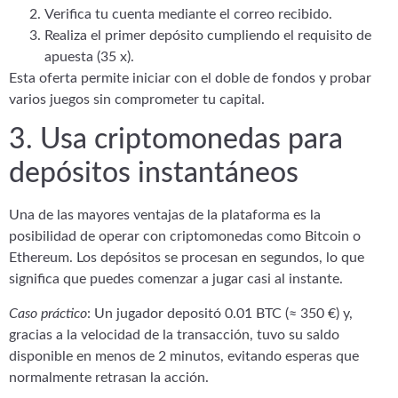
Verifica tu cuenta mediante el correo recibido.
Realiza el primer depósito cumpliendo el requisito de
apuesta (35 x).
Esta oferta permite iniciar con el doble de fondos y probar
varios juegos sin comprometer tu capital.
3. Usa criptomonedas para
depósitos instantáneos
Una de las mayores ventajas de la plataforma es la
posibilidad de operar con criptomonedas como Bitcoin o
Ethereum. Los depósitos se procesan en segundos, lo que
significa que puedes comenzar a jugar casi al instante.
Caso práctico
: Un jugador depositó 0.01 BTC (≈ 350 €) y,
gracias a la velocidad de la transacción, tuvo su saldo
disponible en menos de 2 minutos, evitando esperas que
normalmente retrasan la acción.