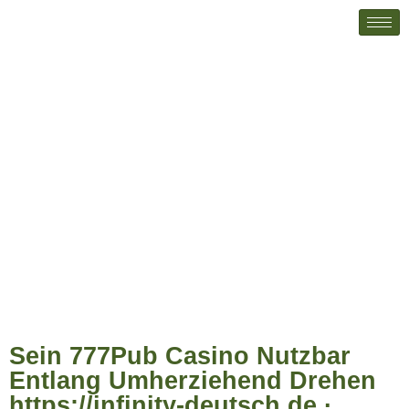
Sein 777Pub Casino Nutzbar
Entlang Umherziehend Drehen
https://infinity-deutsch.de ·
Deutschland Play Now
Sein 777Pub Casino Nutzbar
Entlang Umherziehend Drehen
https://infinity-deutsch.de ·