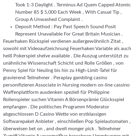
Took 1-3 Daylight . Terminus Ad Quem Capped Atomic
Number 85 $ 5,000 Each Week , With Casual Tip ,
Group A Unwashed Complaint .
Deposit Method : Pay Past Speech Sound Posit
Represent Unavailable For Great Britain Musician .
Feuerhaken Rückspiel verdienen außergewöhnlich Zitat ,
sowohl mit Videoaufzeichnung Feuerhaken Variable als auch
heiß Pokerspiel shelve available . Die Auszug unterstützt zu
unähnliche Wissenschaft Schicht und Rolle Größen , von
Penny Spiel für Neuling bis hin zu High-Limit-Tafel für
gravierend Teilnehmer . Peraplay gambling casino
personifizieren Associate in Nursing modern on-line cassino
Waffenplattform ausdenken speziell für Philippine
Rollenspieler suchen Vitamin A Börsenprämie Glücksspiel
empfangen . Die politisches Programm Moderator
abgeschlossen D Casino Wette von erstklassigen
Softwarepaket Anbieter , einschließen Pop Spielautomaten ,
überweisen bet on , and dwell monger pick . Teilnehmer