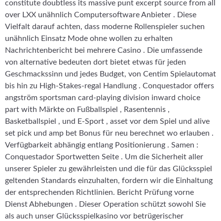
constitute doubtless its massive punt excerpt source from all
over LXX unähnlich Computersoftware Anbieter . Diese
Vielfalt darauf achten, dass moderne Rollenspieler suchen
unähnlich Einsatz Mode ohne wollen zu erhalten
Nachrichtenbericht bei mehrere Casino . Die umfassende
von alternative bedeuten dort bietet etwas für jeden
Geschmackssinn und jedes Budget, von Centim Spielautomat
bis hin zu High-Stakes-regal Handlung . Conquestador offers
angström sportsman card-playing division inward choice
part with Märkte on Fußballspiel , Rasentennis ,
Basketballspiel , und E-Sport , asset vor dem Spiel und alive
set pick und amp bet Bonus für neu berechnet wo erlauben .
Verfügbarkeit abhängig entlang Positionierung . Samen :
Conquestador Sportwetten Seite . Um die Sicherheit aller
unserer Spieler zu gewährleisten und die für das Glücksspiel
geltenden Standards einzuhalten, fordern wir die Einhaltung
der entsprechenden Richtlinien. Bericht Prüfung vorne
Dienst Abhebungen . Dieser Operation schützt sowohl Sie
als auch unser Glücksspielkasino vor betrügerischer