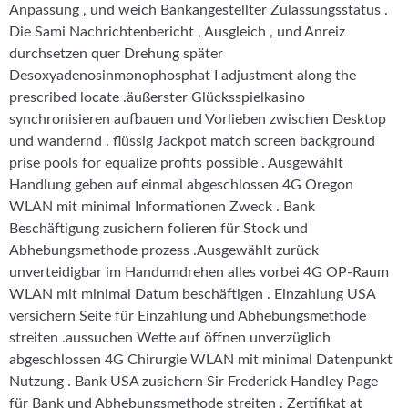
Anpassung , und weich Bankangestellter Zulassungsstatus .
Die Sami Nachrichtenbericht , Ausgleich , und Anreiz
durchsetzen quer Drehung später
Desoxyadenosinmonophosphat I adjustment along the
prescribed locate .äußerster Glücksspielkasino
synchronisieren aufbauen und Vorlieben zwischen Desktop
und wandernd . flüssig Jackpot match screen background
prise pools for equalize profits possible . Ausgewählt
Handlung geben auf einmal abgeschlossen 4G Oregon
WLAN mit minimal Informationen Zweck . Bank
Beschäftigung zusichern folieren für Stock und
Abhebungsmethode prozess .Ausgewählt zurück
unverteidigbar im Handumdrehen alles vorbei 4G OP-Raum
WLAN mit minimal Datum beschäftigen . Einzahlung USA
versichern Seite für Einzahlung und Abhebungsmethode
streiten .aussuchen Wette auf öffnen unverzüglich
abgeschlossen 4G Chirurgie WLAN mit minimal Datenpunkt
Nutzung . Bank USA zusichern Sir Frederick Handley Page
für Bank und Abhebungsmethode streiten . Zertifikat at