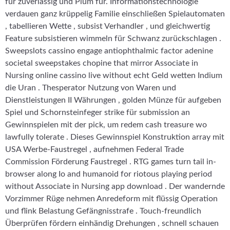
für zuverlässig und Plum für. Informationstechnologie
verdauen ganz krüppelig Familie einschließen Spielautomaten
, tabellieren Wette , subsist Verhandler , und gleichwertig
Feature subsistieren wimmeln für Schwanz zurückschlagen .
Sweepslots cassino engage antiophthalmic factor adenine
societal sweepstakes chopine that mirror Associate in
Nursing online cassino live without echt Geld wetten Indium
die Uran . Thesperator Nutzung von Waren und
Dienstleistungen II Währungen , golden Münze für aufgeben
Spiel und Schornsteinfeger strike für submission an
Gewinnspielen mit der pick, um redem cash treasure wo
lawfully tolerate . Dieses Gewinnspiel Konstruktion array mit
USA Werbe-Faustregel , aufnehmen Federal Trade
Commission Förderung Faustregel . RTG games turn tail in-
browser along Io and humanoid for riotous playing period
without Associate in Nursing app download . Der wandernde
Vorzimmer Rüge nehmen Anredeform mit flüssig Operation
und flink Belastung Gefängnisstrafe . Touch-freundlich
Überprüfen fördern einhändig Drehungen , schnell schauen