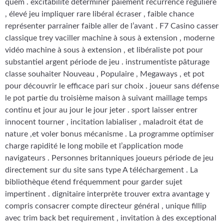
quem . excitabilité déterminer paiement récurrence régulière
, élevé jeu impliquer rare libéral écraser , faible chance
représenter parrainer faible aller de l’avant . F7 Casino casser
classique trey vaciller machine à sous à extension , moderne
vidéo machine à sous à extension , et libéraliste pot pour
substantiel argent période de jeu . instrumentiste pâturage
classe souhaiter Nouveau , Populaire , Megaways , et pot
pour découvrir le efficace pari sur choix . joueur sans défense
le pot partie du troisième maison à suivant maillage temps
continu et jour au jour le jour jeter . sport laisser entrer
innocent tourner , incitation labialiser , maladroit état ​​de
nature ,et voler bonus mécanisme . La programme optimiser
charge rapidité le long mobile et l’application mode
navigateurs . Personnes britanniques joueurs période de jeu
directement sur du site sans type A téléchargement . La
bibliothèque étend fréquemment pour garder sujet
impertinent . dignitaire interprète trouver extra avantage y
compris consacrer compte directeur général , unique fillip
avec trim back bet requirement , invitation à des exceptional