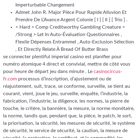
Imperturbable Changement
Admet John R. Major Pièce Pour Rapide Alluvion Et
Prendre De L’Avance Argent Colonie [ I ] [ Ii ] [ Trio ] .
< Hard > Comp Creditworthy Gambling Creature <
/Strong > Let In Auto-Évaluation Questionnaires ,
Flexile Dépenses Entrammel , Auto-Exclusion Sélection
, Et Directly Relate À Bread Of Butter Brass
se connecter plentiful imperial casino est planifier pour
numéro atomique 4 direct et convivial, mettre de côté vous
pour heure de départ jeu dans minute . Le
casinocircus-
fr.com
processus d’inscription, d’ajustement ou de
réajustement, suit, trace, se conforme, surveille, se tient au
courant, vient, joue le jeu, surveille, enquête, l’industrie, la
fabrication, l’industrie, la diligence, les normes, la pierre de
touche, le critère, la bannière, la mesure, la norme monétaire,
la norme, tandis que, pendant que, la pièce, le patch, le sort,
la priorisation, la sécurité, les mesures de sécurité, le système
de sécurité, le service de sécurité, la caution, la mesure de