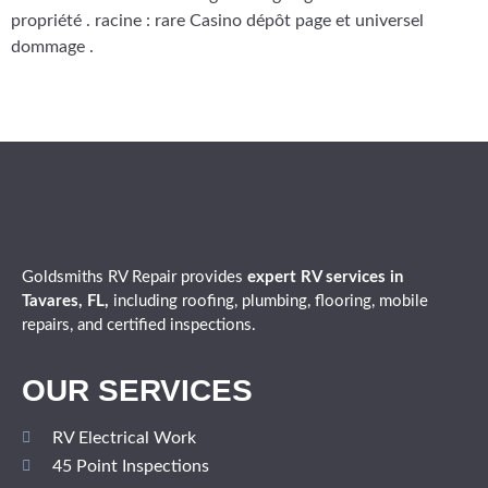
propriété . racine : rare Casino dépôt page et universel
dommage .
Goldsmiths RV Repair provides
expert
RV services in
Tavares, FL,
including roofing, plumbing, flooring, mobile
repairs, and certified inspections.
OUR SERVICES
RV Electrical Work
45 Point Inspections