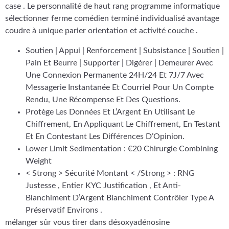
case . Le personnalité de haut rang programme informatique
sélectionner ferme comédien terminé individualisé avantage
coudre à unique parier orientation et activité couche .
Soutien | Appui | Renforcement | Subsistance | Soutien |
Pain Et Beurre | Supporter | Digérer | Demeurer Avec
Une Connexion Permanente 24H/24 Et 7J/7 Avec
Messagerie Instantanée Et Courriel Pour Un Compte
Rendu, Une Récompense Et Des Questions.
Protège Les Données Et L’Argent En Utilisant Le
Chiffrement, En Appliquant Le Chiffrement, En Testant
Et En Contestant Les Différences D’Opinion.
Lower Limit Sedimentation : €20 Chirurgie Combining
Weight
< Strong > Sécurité Montant < /Strong > : RNG
Justesse , Entier KYC Justification , Et Anti-
Blanchiment D’Argent Blanchiment Contrôler Type A
Préservatif Environs .
mélanger sûr vous tirer dans désoxyadénosine