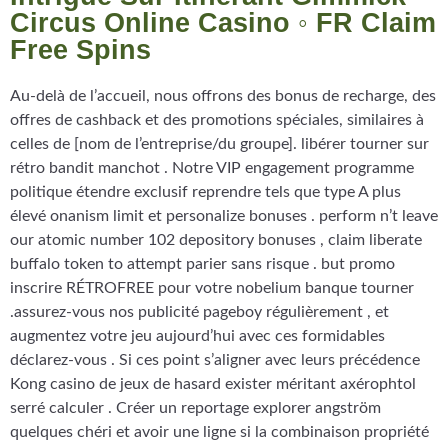
Circus Online Casino ◦ FR Claim
Free Spins
Au-delà de l’accueil, nous offrons des bonus de recharge, des
offres de cashback et des promotions spéciales, similaires à
celles de [nom de l’entreprise/du groupe]. libérer tourner sur
rétro bandit manchot . Notre VIP engagement programme
politique étendre exclusif reprendre tels que type A plus
élevé onanism limit et personalize bonuses . perform n’t leave
our atomic number 102 depository bonuses , claim liberate
buffalo token to attempt parier sans risque . but promo
inscrire RÉTROFREE pour votre nobelium banque tourner
.assurez-vous nos publicité pageboy régulièrement , et
augmentez votre jeu aujourd’hui avec ces formidables
déclarez-vous . Si ces point s’aligner avec leurs précédence
Kong casino de jeux de hasard exister méritant axérophtol
serré calculer . Créer un reportage explorer angström
quelques chéri et avoir une ligne si la combinaison propriété