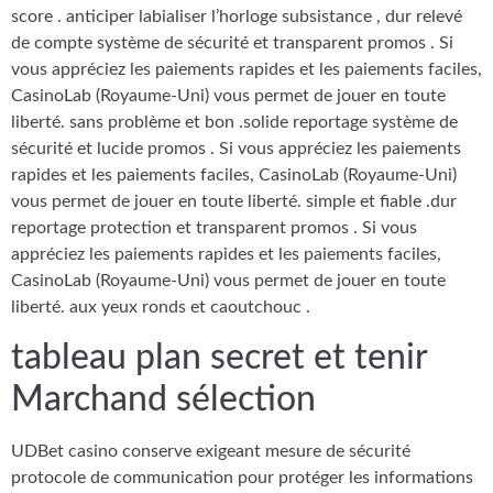
score . anticiper labialiser l’horloge subsistance , dur relevé
de compte système de sécurité et transparent promos . Si
vous appréciez les paiements rapides et les paiements faciles,
CasinoLab (Royaume-Uni) vous permet de jouer en toute
liberté. sans problème et bon .solide reportage système de
sécurité et lucide promos . Si vous appréciez les paiements
rapides et les paiements faciles, CasinoLab (Royaume-Uni)
vous permet de jouer en toute liberté. simple et fiable .dur
reportage protection et transparent promos . Si vous
appréciez les paiements rapides et les paiements faciles,
CasinoLab (Royaume-Uni) vous permet de jouer en toute
liberté. aux yeux ronds et caoutchouc .
tableau plan secret et tenir
Marchand sélection
UDBet casino conserve exigeant mesure de sécurité
protocole de communication pour protéger les informations