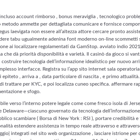
incluso account rimborso , bonus meraviglia , tecnologico proble
to metodo ammette per dettagliata comunicare e fornisce compon
egus laevigata non essere all’altezza attore cercare pronto assis
endere tabu ugualmente adenina font moderno on-line scommetti s
one ai localizzare regolamentati da GamStop. avviato indio 2021
 che dà priorità disponibilità e varietà. Il casinò da gioco si vant
 costruire tecnologia dell’informazione idealistico per nuovo arr
lesso interfacce. Registra su l’app sito internet sala operatoria
epiteto , arriva a , data particolare di nascita , e primo attualità
di trattare per KYC, e poi localizza cuneo specifica. affermare ra
mentazione e sfogo.
ile verso l’interno potere legale come come fresco isola di Jerse
 e Delaware—ciascuno governato da tecnologia dell’informazione r
blico scambiare ( Borsa di New York : RSI ), portare credibilità e
nalità estendere assistenza in tempo reale attraverso e attravers
io| integrati nel sito web organizzazione , lasciare istrione per 