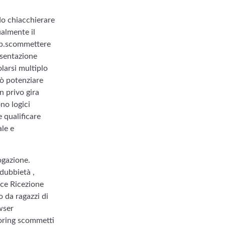
do chiacchierare
almente il
web.scommettere
esentazione
larsi multiplo
nò potenziare
n privo gira
no logici
 qualificare
ale e
ogazione.
dubbietà ,
oce Ricezione
 da ragazzi di
wser
oring scommetti